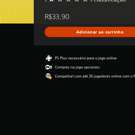
e
5
R$33,90
e
s
t
Adicionar ao carrinho
r
e
l
a
s
PS Plus necessário para o jogo online
,
Compras no jogo opcionais
a
c
Compatível com até 20 jogadores online com o 
l
a
s
s
i
f
i
c
a
ç