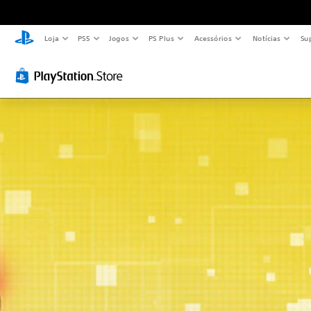
Loja
PS5
Jogos
PS Plus
Acessórios
Notícias
Su