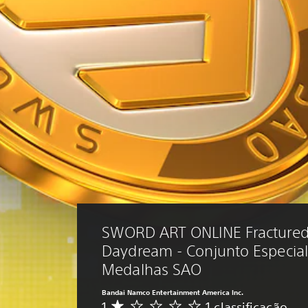
SWORD ART ONLINE Fractured
Daydream - Conjunto Especial
Medalhas SAO
Bandai Namco Entertainment America Inc.
1
1 classificação
D