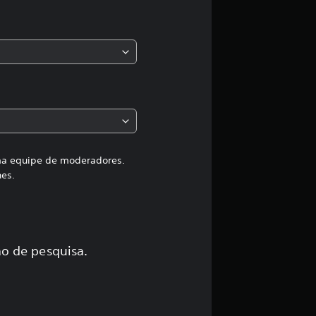
s
,
a
c
l
a
uma equipe de moderadores.
hes.
s
s
i
o de pesquisa.
f
i