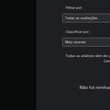
t
Filtrar por:
o
t
a
Todas as avaliações
l
d
Classificar por:
e
1
c
Mais recente
l
a
s
Todas as análises vêm de u
s
Con
i
f
i
c
a
Não há nenhum
ç
õ
e
s