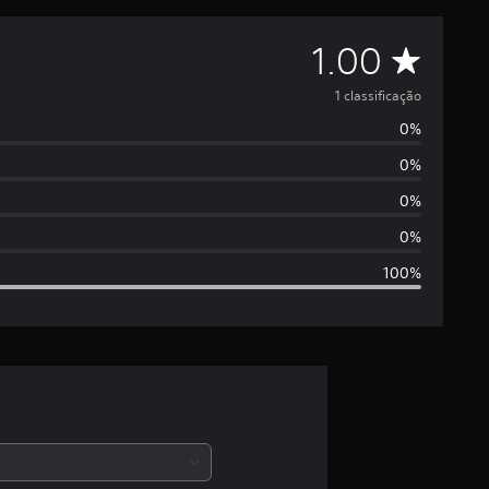
D
1.00
e
1 classificação
0%
5
0%
e
0%
s
0%
100%
t
r
e
l
a