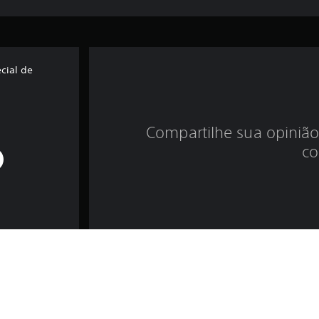
cial de
Compartilhe sua opinião
co