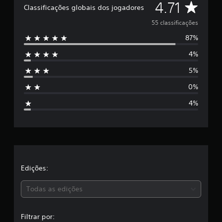
D
4.71
Classificações globais dos jogadores
d
e
e
55 classificações
4
.
87%
5
7
1
4%
e
e
5%
s
s
t
0%
r
t
e
4%
l
r
a
s
e
e
m
l
u
m
a
Edições:
t
o
s
t
Todas as edições
a
,
l
d
Filtrar por: