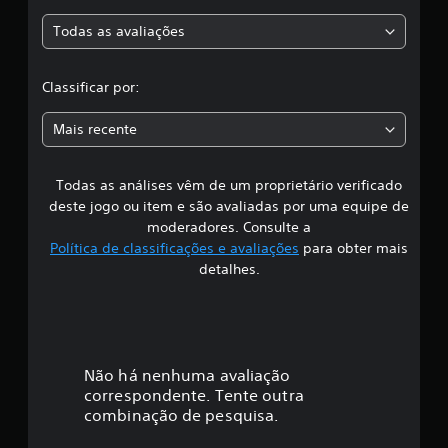
a
e
5
Todas as avaliações
c
5
c
l
l
Classificar por:
a
s
a
s
Mais recente
i
s
f
i
Todas as análises vêm de um proprietário verificado
s
c
deste jogo ou item e são avaliadas por uma equipe de
a
i
moderadores. Consulte a
ç
Política de classificações e avaliações
para obter mais
õ
f
detalhes.
e
s
i
c
a
Não há nenhuma avaliação
correspondente. Tente outra
ç
combinação de pesquisa.