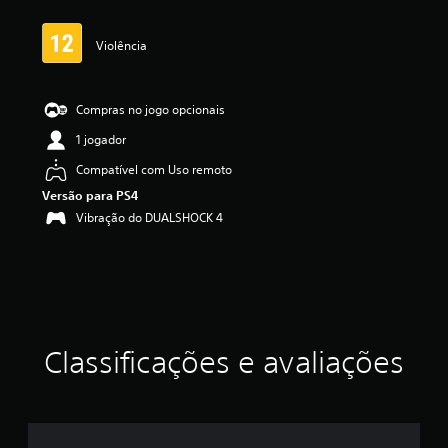
a
s
Violência
,
a
c
l
Compras no jogo opcionais
a
1 jogador
s
s
Compatível com Uso remoto
i
Versão para PS4
f
i
Vibração do DUALSHOCK 4
c
a
ç
ã
o
m
é
Classificações e avaliações
d
i
a
f
o
i