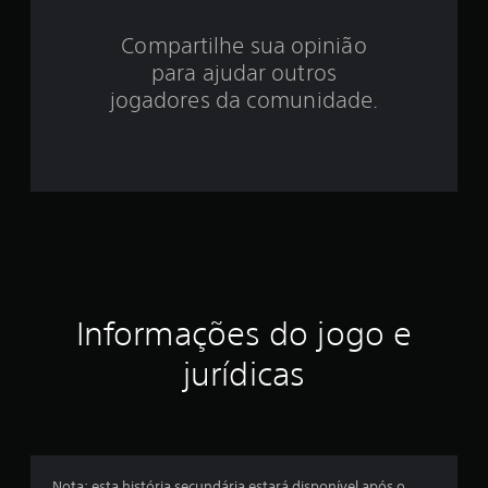
4
.
Compartilhe sua opinião
para ajudar outros
7
jogadores da comunidade.
1
e
s
t
r
e
Informações do jogo e
l
jurídicas
a
s
e
Nota: esta história secundária estará disponível após o