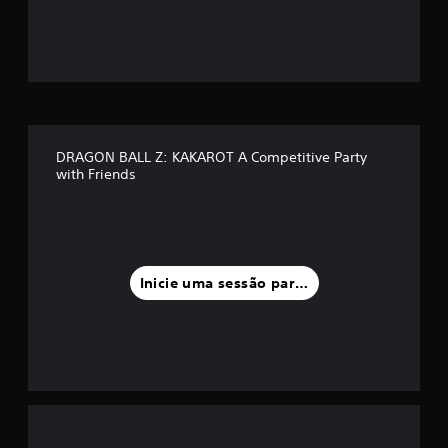
ã
o
m
é
d
DRAGON BALL Z: KAKAROT A Competitive Party
with Friends
i
a
f
Inicie uma sessão para classificar
o
i
d
e