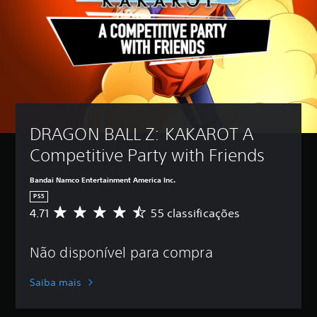
DRAGON BALL Z: KAKAROT A 
Competitive Party with Friends
Bandai Namco Entertainment America Inc.
PS5
4.71
55 classificações
D
e
5
Não disponível para compra
e
s
t
Saiba mais
r
e
l