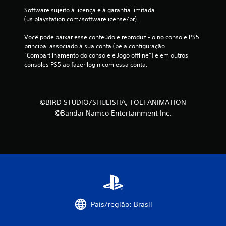
Software sujeito à licença e à garantia limitada 
c
(us.playstation.com/softwarelicense/br).
l
Você pode baixar esse conteúdo e reproduzi-lo no console PS5 
principal associado à sua conta (pela configuração 
a
“Compartilhamento do console e Jogo offline”) e em outros 
consoles PS5 ao fazer login com essa conta.
s
s
©BIRD STUDIO/SHUEISHA, TOEI ANIMATION
i
©Bandai Namco Entertainment Inc.
f
i
c
a
ç
País/região: Brasil
õ