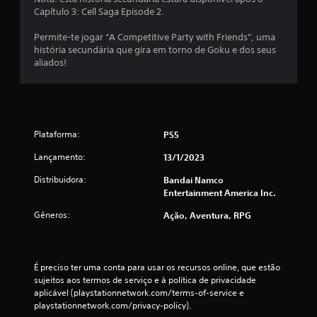
Capítulo 3: Cell Saga Episode 2.
m
Permite-te jogar “A Competitive Party with Friends”, uma
u
história secundária que gira em torno de Goku e dos seus
aliados!
m
t
o
Plataforma:
PS5
t
Lançamento:
13/1/2023
a
Distribuidora:
Bandai Namco
Entertainment America Inc.
l
Gêneros:
Ação, Aventura, RPG
d
e
É preciso ter uma conta para usar os recursos online, que estão 
5
sujeitos aos termos de serviço e à política de privacidade 
aplicável (playstationnetwork.com/terms-of-service e 
playstationnetwork.com/privacy-policy).
5