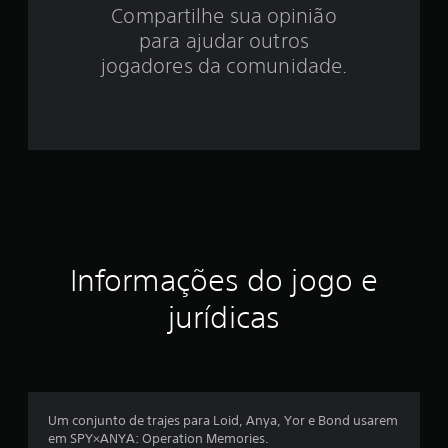
e
Compartilhe sua opinião
para ajudar outros
s
jogadores da comunidade.
t
r
e
l
a
s
Informações do jogo e
e
jurídicas
m
u
m
Um conjunto de trajes para Loid, Anya, Yor e Bond usarem
em SPY×ANYA: Operation Memories.