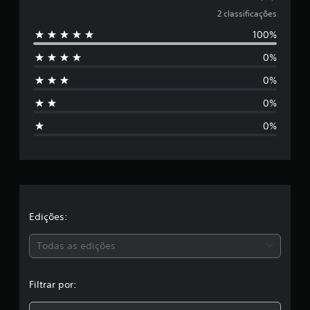
a
e
2 classificações
s
e
100%
5
m
u
0%
e
m
t
0%
s
o
t
0%
t
a
0%
l
r
d
e
2
e
c
l
l
a
s
a
Edições:
s
i
s
Todas as edições
f
i
,
c
Filtrar por:
a
a
ç