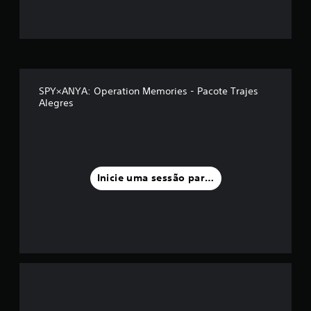
o
m
é
d
SPY×ANYA: Operation Memories - Pacote Trajes
Alegres
i
a
f
Inicie uma sessão para classificar
o
i
d
e
5