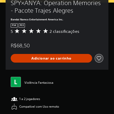
SPY×ANYA: Operation Memories 
- Pacote Trajes Alegres
Bandai Namco Entertainment America Inc.
PS4
PS5
5
2 classificações
D
e
5
R$68,50
e
s
t
Adicionar ao carrinho
r
e
l
a
s
,
Violência Fantasiosa
a
c
l
1 a 2 jogadores
a
s
Compatível com Uso remoto
s
i