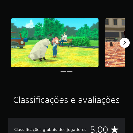
f
i
c
a
ç
ã
o
m
é
d
i
a
f
o
i
d
e
5
Classificações e avaliações
e
s
t
r
e
D
5.00
l
Classificações globais dos jogadores