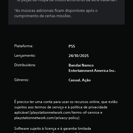
t
*As músicas adicionais ficam disponíveis após o
cumprimento de certas missões.
a
l
d
Plataforma:
PS5
e
Lançamento:
24/10/2025
4
Distribuidora:
Bandai Namco
Entertainment America Inc.
c
Gêneros:
Casual, Ação
l
a
É preciso ter uma conta para usar os recursos online, que estão 
sujeitos aos termos de serviço e à política de privacidade 
s
aplicável (playstationnetwork.com/terms-of-service e 
playstationnetwork.com/privacy-policy).
s
Software sujeito à licença e à garantia limitada 
i