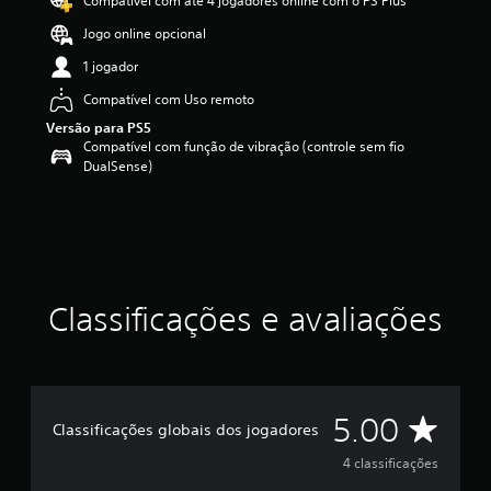
Compatível com até 4 jogadores online com o PS Plus
s
i
Jogo online opcional
f
1 jogador
i
c
Compatível com Uso remoto
a
Versão para PS5
ç
Compatível com função de vibração (controle sem fio
ã
DualSense)
o
m
é
d
i
a
f
o
Classificações e avaliações
i
d
e
5
e
D
5.00
s
Classificações globais dos jogadores
t
e
4 classificações
r
e