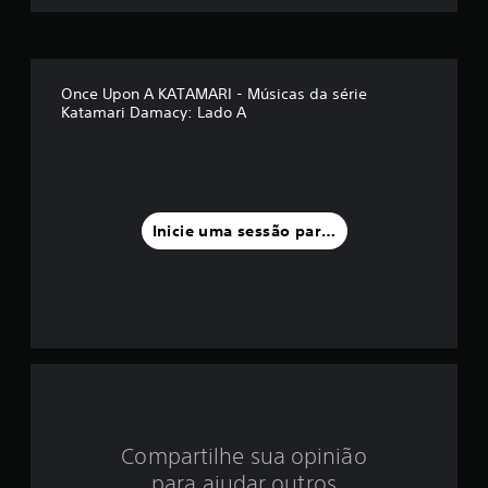
m
é
d
Once Upon A KATAMARI - Músicas da série
Katamari Damacy: Lado A
i
a
f
Inicie uma sessão para classificar
o
i
d
e
5
e
Compartilhe sua opinião
para ajudar outros