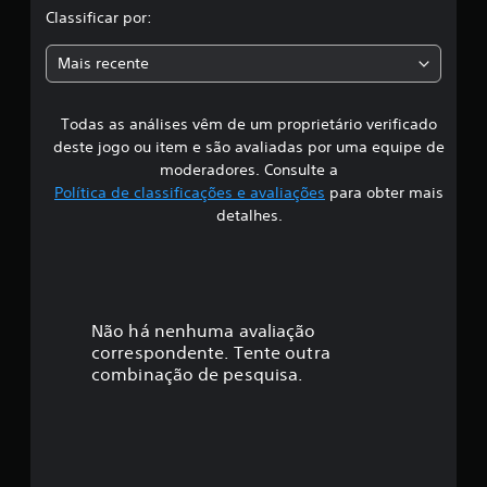
l
Classificar por:
ç
õ
a
e
Mais recente
s
s
Todas as análises vêm de um proprietário verificado
s
deste jogo ou item e são avaliadas por uma equipe de
i
moderadores. Consulte a
Política de classificações e avaliações
para obter mais
f
detalhes.
i
c
a
Não há nenhuma avaliação
correspondente. Tente outra
ç
combinação de pesquisa.
ã
o