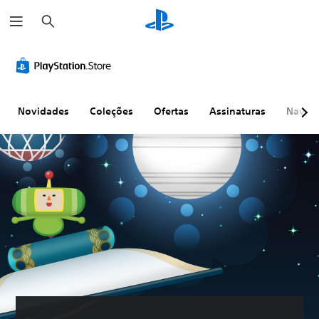
P
e
s
q
u
i
s
a
r
Novidades
Coleções
Ofertas
Assinaturas
Naveg