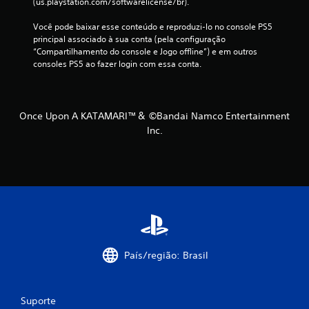
(us.playstation.com/softwarelicense/br).
f
Você pode baixar esse conteúdo e reproduzi-lo no console PS5 
principal associado à sua conta (pela configuração 
i
“Compartilhamento do console e Jogo offline”) e em outros 
consoles PS5 ao fazer login com essa conta.
c
a
Once Upon A KATAMARI™＆ ©Bandai Namco Entertainment
ç
Inc.
õ
e
s
País/região: Brasil
Suporte