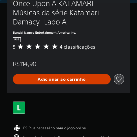
Once Upon A KATAMARI - 
Músicas da série Katamari 
Damacy: Lado A
Bandai Namco Entertainment America Inc.
PS5
5
4 classificações
D
e
5
R$114,90
e
s
t
Adicionar ao carrinho
r
e
l
a
s
,
a
c
l
PS Plus necessário para o jogo online
a
s