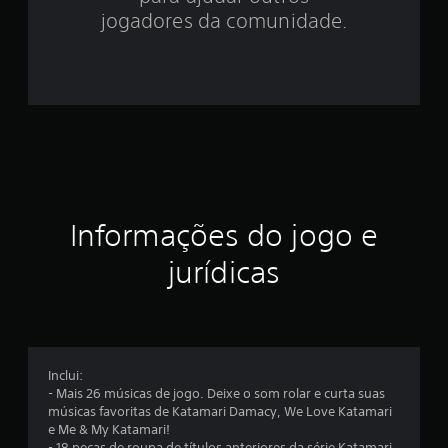
s
jogadores da comunidade.
t
r
e
l
a
s
Informações do jogo e
e
jurídicas
m
u
m
Inclui:
- Mais 26 músicas de jogo. Deixe o som rolar e curta suas
t
músicas favoritas de Katamari Damacy, We Love Katamari
e Me & My Katamari!
o
- 18 peças de roupa de títulos anteriores da série Katamari.