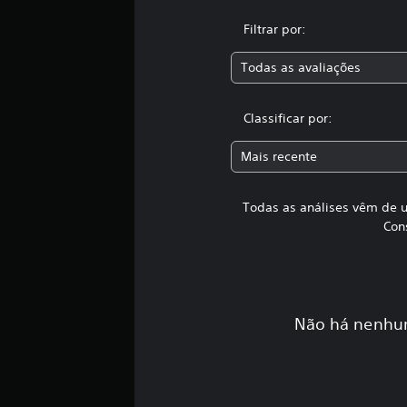
i
f
Filtrar por:
i
c
Todas as avaliações
a
ç
õ
Classificar por:
e
s
Mais recente
Todas as análises vêm de u
Con
Não há nenhum