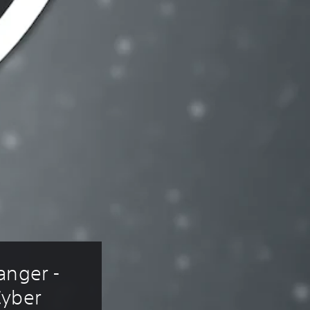
anger - 
yber 