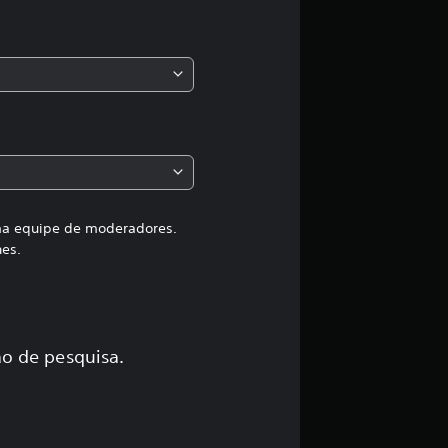
s
,
a
c
l
a
uma equipe de moderadores.
hes.
s
s
i
o de pesquisa.
f
i