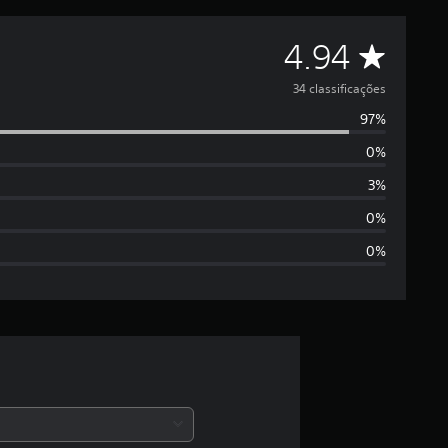
D
4.94
e
34 classificações
97%
5
0%
e
3%
s
0%
0%
t
r
e
l
a