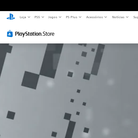
Loja
PS5
Jogos
PS Plus
Acessórios
Notícias
Su