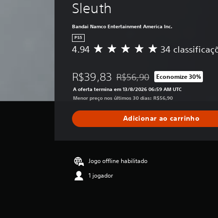
Sleuth
Bandai Namco Entertainment America Inc.
PS5
4.94
34 classificaç
D
e
5
R$39,83
R$56,90
Economize 30%
e
Desconto aplicado no preço ori
s
A oferta termina em 13/8/2026 06:59 AM UTC
t
Menor preço nos últimos 30 dias: R$56,90
r
e
Adicionar ao carrinho
l
a
s
,
a
Jogo offline habilitado
c
1 jogador
l
a
s
s
i