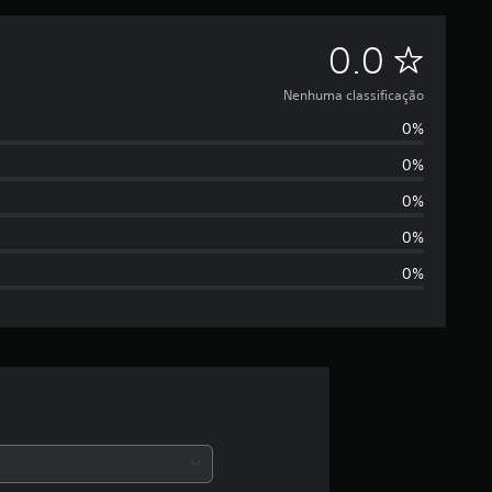
N
0.0
e
Nenhuma classificação
0%
n
0%
h
0%
u
0%
0%
m
a
c
l
a