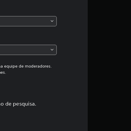
s
s
i
f
i
c
uma equipe de moderadores.
hes.
a
ç
ã
o de pesquisa.
o