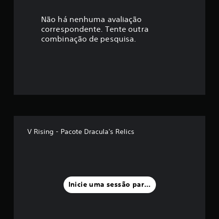
c
a
Não há nenhuma avaliação
correspondente. Tente outra
ç
combinação de pesquisa.
ã
o
m
é
d
V Rising - Pacote Dracula's Relics
i
a
f
Inicie uma sessão para classificar
o