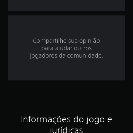
i
d
e
4
Compartilhe sua opinião
.
para ajudar outros
6
jogadores da comunidade.
5
e
s
t
r
Informações do jogo e
e
jurídicas
l