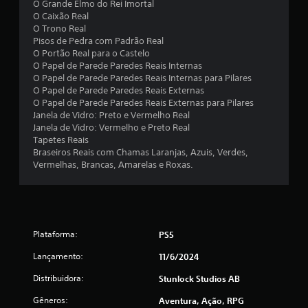
O Grande Elmo do Rei Imortal
e
O Caixão Real
O Trono Real
1
Pisos de Pedra com Padrão Real
O Portão Real para o Castelo
O Papel de Parede Paredes Reais Internas
7
O Papel de Parede Paredes Reais Internas para Pilares
O Papel de Parede Paredes Reais Externas
c
O Papel de Parede Paredes Reais Externas para Pilares
Janela de Vidro: Preto e Vermelho Real
l
Janela de Vidro: Vermelho e Preto Real
Tapetes Reais
a
Braseiros Reais com Chamas Laranjas, Azuis, Verdes,
Vermelhas, Brancas, Amarelas e Roxas.
s
s
i
Plataforma:
PS5
f
Lançamento:
11/6/2024
i
Distribuidora:
Stunlock Studios AB
c
Gêneros:
Aventura, Ação, RPG