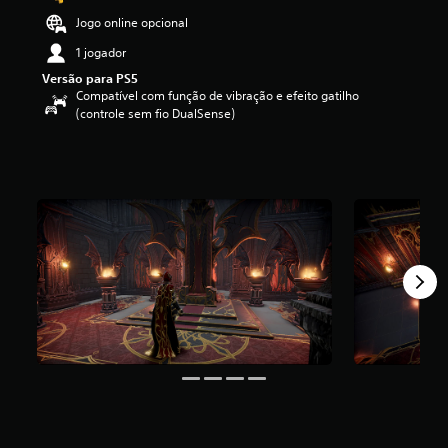
i
Jogo online opcional
f
i
1 jogador
c
Versão para PS5
a
Compatível com função de vibração e efeito gatilho
ç
(controle sem fio DualSense)
ã
o
m
é
d
i
a
f
o
i
d
e
4
.
6
5
e
s
t