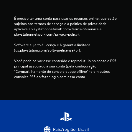
a
ç
É preciso ter uma conta para usar os recursos online, que estão 
sujeitos aos termos de serviço e à política de privacidade 
õ
aplicável (playstationnetwork.com/terms-of-service e 
playstationnetwork.com/privacy-policy).
e
Software sujeito à licença e à garantia limitada 
s
(us.playstation.com/softwarelicense/br).
Você pode baixar esse conteúdo e reproduzi-lo no console PS5 
principal associado à sua conta (pela configuração 
“Compartilhamento do console e Jogo offline”) e em outros 
consoles PS5 ao fazer login com essa conta.
País/região: Brasil