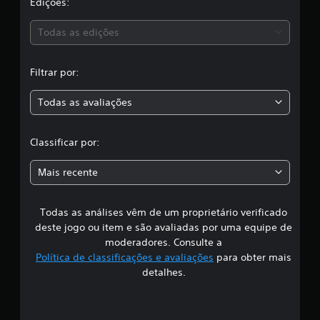
a
Edições:
i
c
s
Todas as edições
a
ç
,
õ
Filtrar por:
e
a
s
Todas as avaliações
c
l
Classificar por:
a
Mais recente
s
Todas as análises vêm de um proprietário verificado
s
deste jogo ou item e são avaliadas por uma equipe de
i
moderadores. Consulte a
Política de classificações e avaliações
para obter mais
f
detalhes.
i