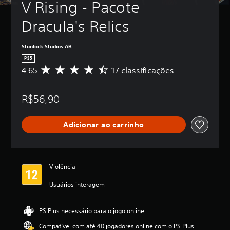
V Rising - Pacote 
Dracula's Relics
Stunlock Studios AB
PS5
4.65
17 classificações
D
e
5
R$56,90
e
s
t
Adicionar ao carrinho
r
e
l
a
s
Violência
,
a
Usuários interagem
c
l
a
PS Plus necessário para o jogo online
s
Compatível com até 40 jogadores online com o PS Plus
s