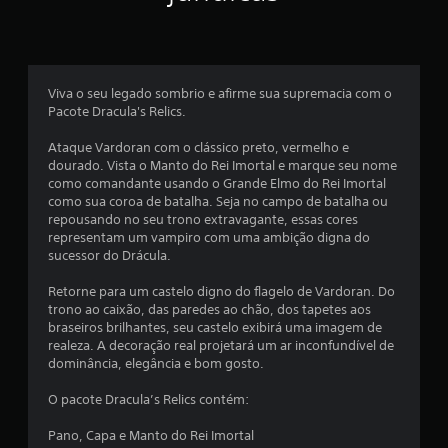
a
s
Viva o seu legado sombrio e afirme sua supremacia com o
e
Pacote Dracula's Relics.
m
Ataque Vardoran com o clássico preto, vermelho e
dourado. Vista o Manto do Rei Imortal e marque seu nome
u
como comandante usando o Grande Elmo do Rei Imortal
como sua coroa de batalha. Seja no campo de batalha ou
m
repousando no seu trono extravagante, essas cores
representam um vampiro com uma ambição digna do
t
sucessor do Drácula.
o
Retorne para um castelo digno do flagelo de Vardoran. Do
trono ao caixão, das paredes ao chão, dos tapetes aos
t
braseiros brilhantes, seu castelo exibirá uma imagem de
realeza. A decoração real projetará um ar inconfundível de
a
dominância, elegância e bom gosto.
l
O pacote Dracula’s Relics contém:
d
Pano, Capa e Manto do Rei Imortal