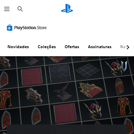
P
e
s
q
u
i
s
a
r
Novidades
Coleções
Ofertas
Assinaturas
Naveg