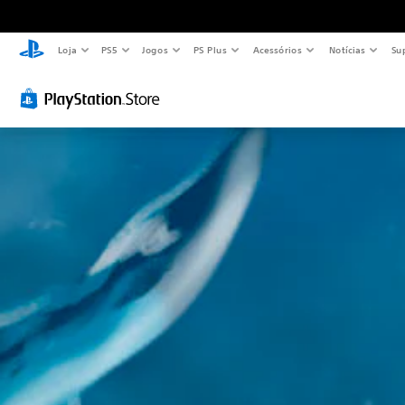
Loja
PS5
Jogos
PS Plus
Acessórios
Notícias
Su