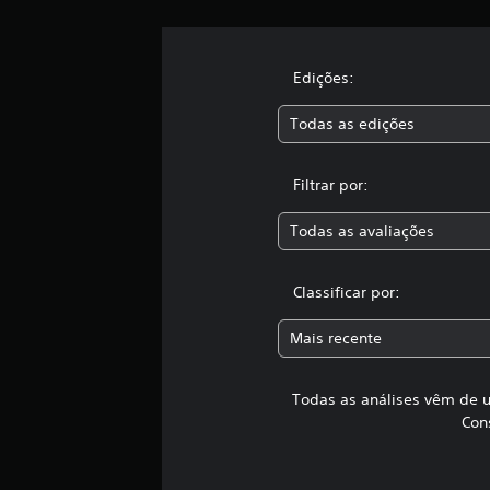
d
e
7
3
Edições:
2
c
Todas as edições
l
a
s
Filtrar por:
s
i
Todas as avaliações
f
i
c
Classificar por:
a
ç
Mais recente
õ
e
s
Todas as análises vêm de u
Con