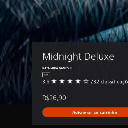
Midnight Deluxe
RATALAIKA GAMES SL
PS4
3.9
732 classificaç
D
e
5
R$26,90
e
s
t
Adicionar ao carrinho
r
e
l