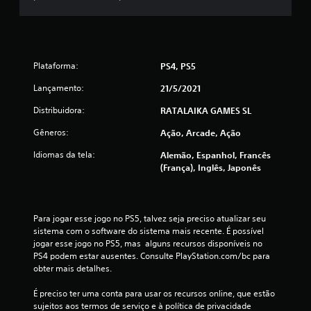
a
s
s
Plataforma:
PS4, PS5
i
Lançamento:
21/5/2021
Distribuidora:
RATALAIKA GAMES SL
f
Gêneros:
Ação, Arcade, Ação
i
Idiomas da tela:
Alemão, Espanhol, Francês
c
(França), Inglês, Japonês
a
ç
Para jogar esse jogo no PS5, talvez seja preciso atualizar seu 
sistema com o software do sistema mais recente. É possível 
õ
jogar esse jogo no PS5, mas  alguns recursos disponíveis no 
PS4 podem estar ausentes. Consulte PlayStation.com/bc para 
e
obter mais detalhes.
s
É preciso ter uma conta para usar os recursos online, que estão 
sujeitos aos termos de serviço e à política de privacidade 