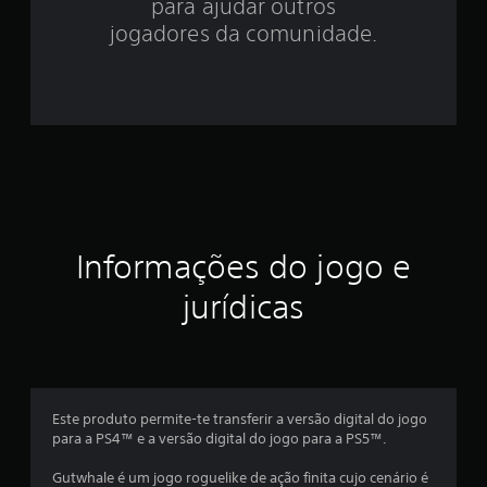
para ajudar outros
4
jogadores da comunidade.
e
s
t
r
e
Informações do jogo e
l
jurídicas
a
s
e
Este produto permite-te transferir a versão digital do jogo
m
para a PS4™ e a versão digital do jogo para a PS5™.
u
Gutwhale é um jogo roguelike de ação finita cujo cenário é