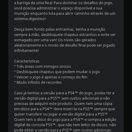
a barriga de uma fera! Para dominar os desafios do jogo,
m
você precisa administrar o espaço disponível e sua
munição enquanto luta para abrir caminho através de um
t
sistema digestivo!
o
Desça bem fundo pelas entranhas, tenha a munição
sempre à mão, desbloqueie chapéus estranhos e evite ser
t
esmagado por uma van! Os níveis são gerados
aleatoriamente e o modo de desafio final pode ser jogado
a
infinitamente!
l
Características
* Três áreas com inimigos únicos
d
* Desbloqueie chapéus que podem mudar o jogo
* Vencer o jogo é apenas o começo do fim
e
* Modo infinito de recordes
5
Caso já tenhas a versão para a PS4™ do jogo, podes ter a
versão digital para a PS5™ sem custos adicionais e não
0
precisas de adquirir este produto. Quem tem uma cópia
em disco para a PS4™ deve inseri-la na PS5™ sempre que
quiser transferir ou jogar a versão digital para a PS5™.
c
Quem tem o disco do jogo para a PS4™ e compra a edição
digital da consola PS5™, que não tem leitor de discos, não
l
pode obter a versão para a PS5™ sem custos adicionais.