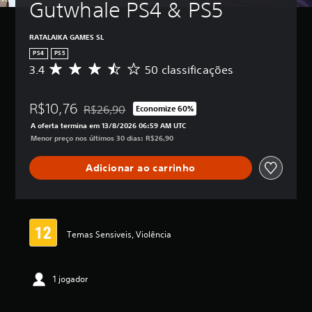
Gutwhale PS4 & PS5
RATALAIKA GAMES SL
PS4
PS5
3.4
50 classificações
D
e
5
R$10,76
e
R$26,90
Economize 60%
Desconto aplicado no preço original de R$26,90
s
A oferta termina em 13/8/2026 06:59 AM UTC
t
Menor preço nos últimos 30 dias: R$26,90
r
e
Adicionar ao carrinho
l
a
s
,
a
c
Temas Sensiveis, Violência
l
a
s
1 jogador
s
i
f