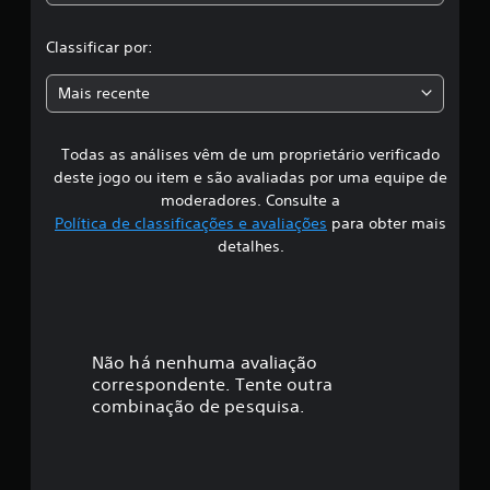
c
ç
l
õ
Classificar por:
e
a
s
Mais recente
s
Todas as análises vêm de um proprietário verificado
s
deste jogo ou item e são avaliadas por uma equipe de
i
moderadores. Consulte a
Política de classificações e avaliações
para obter mais
f
detalhes.
i
c
a
Não há nenhuma avaliação
correspondente. Tente outra
ç
combinação de pesquisa.
ã
o