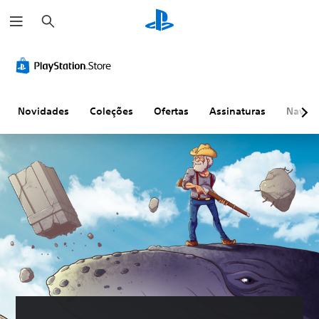
P
e
s
q
u
i
s
a
r
Novidades
Coleções
Ofertas
Assinaturas
Naveg