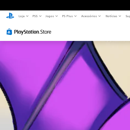
Loja
PS5
Jogos
PS Plus
Acessórios
Notícias
Su