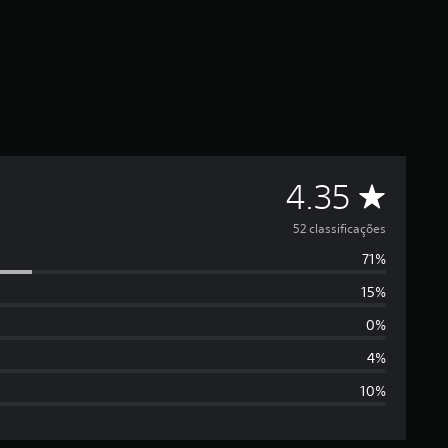
D
4.35
e
52 classificações
71%
5
15%
e
0%
s
4%
10%
t
r