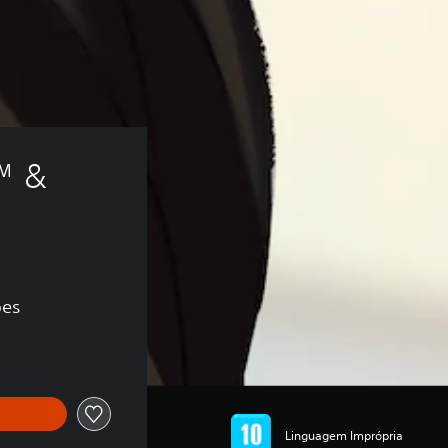
™ & 
ões
Linguagem Imprópria