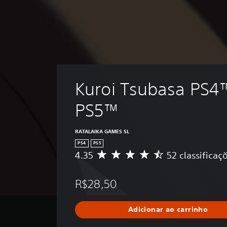
Kuroi Tsubasa PS4
PS5™
RATALAIKA GAMES SL
PS4
PS5
4.35
52 classificaç
D
e
5
R$28,50
e
s
t
Adicionar ao carrinho
r
e