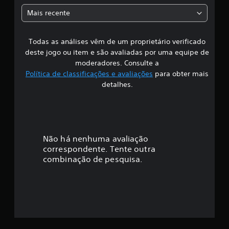
a
a
Mais recente
s
s
s
i
f
Todas as análises vêm de um proprietário verificado
s
i
deste jogo ou item e são avaliadas por uma equipe de
c
i
moderadores. Consulte a
a
Política de classificações e avaliações
para obter mais
ç
f
detalhes.
õ
e
i
s
c
a
Não há nenhuma avaliação
correspondente. Tente outra
ç
combinação de pesquisa.
ã
o
m