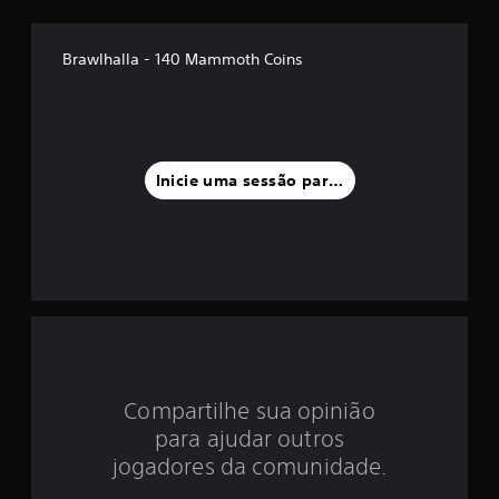
é
d
Brawlhalla - 140 Mammoth Coins
i
a
f
Inicie uma sessão para classificar
o
i
d
e
5
Compartilhe sua opinião
e
para ajudar outros
s
jogadores da comunidade.