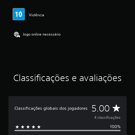
a
s
,
Violência
a
c
l
a
Jogo online necessário
s
s
i
f
i
c
a
Classificações e avaliações
ç
ã
o
m
é
d
D
5.00
Classificações globais dos jogadores
i
a
e
4 classificações
f
o
100%
5
i