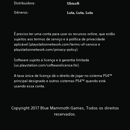
t
Distribuidora:
Ubisoft
a
Gêneros:
Luta, Luta, Luta
l
d
É preciso ter uma conta para usar os recursos online, que estão 
sujeitos aos termos de serviço e à política de privacidade 
e
aplicável (playstationnetwork.com/terms-of-service e 
playstationnetwork.com/privacy-policy).
4
Software sujeito à licença e à garantia limitada 
c
(us.playstation.com/softwarelicense/br).
l
A taxa única de licença dá o direito de jogar no sistema PS4™ 
principal designado e outros sistemas PS4™ quando está 
a
usando essa conta.
s
s
Copyright 2017 Blue Mammoth Games, Todos os direitos
reservados.
i
f