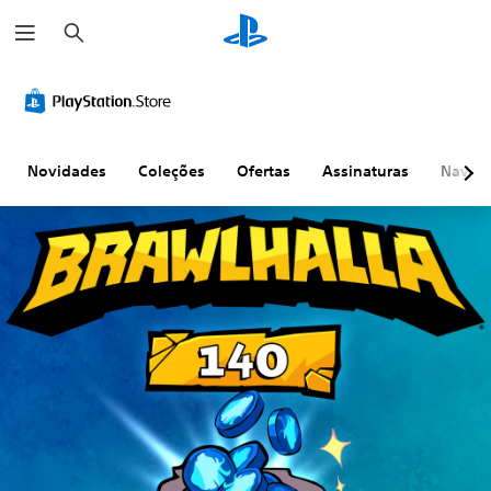
P
e
s
q
u
i
s
a
r
Novidades
Coleções
Ofertas
Assinaturas
Naveg