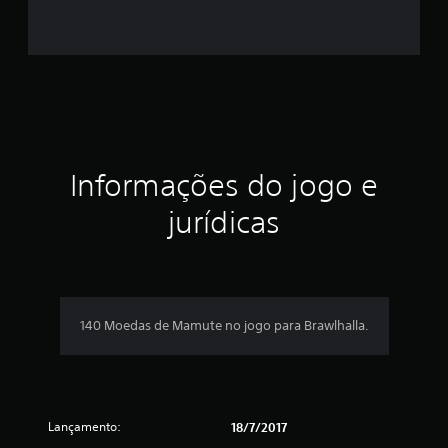
t
r
e
l
a
Informações do jogo e
s
jurídicas
e
m
u
140 Moedas de Mamute no jogo para Brawlhalla.
m
t
o
Lançamento:
18/7/2017