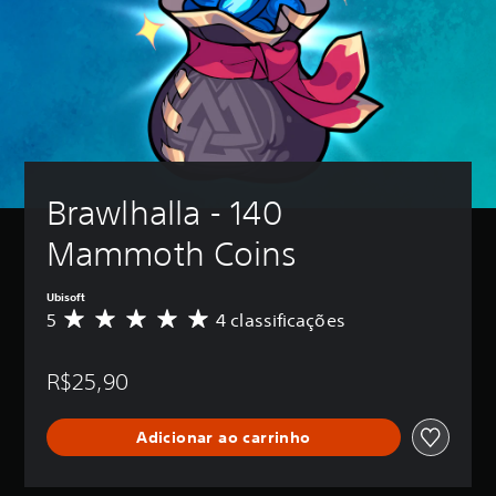
Brawlhalla - 140 
Mammoth Coins
Ubisoft
5
4 classificações
D
e
5
R$25,90
e
s
t
Adicionar ao carrinho
r
e
l