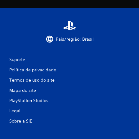
i
c
a
País/região: Brasil
ç
õ
Suporte
e
Política de privacidade
s
Termos de uso do site
Mapa do site
PlayStation Studios
Legal
Sobre a SIE