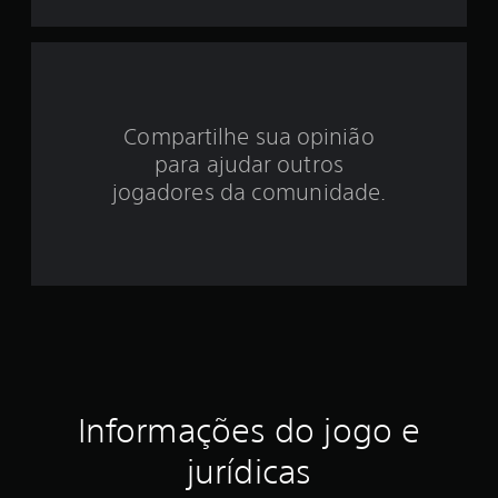
d
e
4
.
Compartilhe sua opinião
para ajudar outros
4
jogadores da comunidade.
8
e
s
t
r
e
Informações do jogo e
l
jurídicas