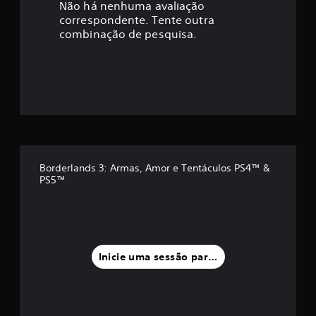
a
Não há nenhuma avaliação
correspondente. Tente outra
ç
combinação de pesquisa.
ã
o
m
é
d
Borderlands 3: Armas, Amor e Tentáculos PS4™ &
PS5™
i
a
f
Inicie uma sessão para classificar
o
i