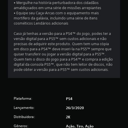
• Mergulhe na história perturbadora dos cidadãos
amaldiçoados em uma série de missões arrepiantes
2
• Equipe seu Caça-Arcas com o equipamento mais
mortífero da galáxia, incluindo uma série de itens
1
cosméticos Lendários adicionais
5
Caso já tenhas a versão para a PS4™ do jogo, podes ter a
versão digital para a PS5™ sem custos adicionais e não
3
precisas de adquirir este produto. Quem tem uma cópia
em disco para a PS4™ deve inseri-la na PS5™ sempre que
c
quiser transferir ou jogar a versão digital para a PS5™.
Quem tem o disco do jogo para a PS4™ e compra a edição
l
digital da consola PS5™, que não tem leitor de discos, não
pode obter a versão para a PS5™ sem custos adicionais.
a
s
s
Plataforma:
PS4
i
Lançamento:
26/3/2020
f
Distribuidora:
2K
i
Gêneros:
Ação, Tiro, Ação