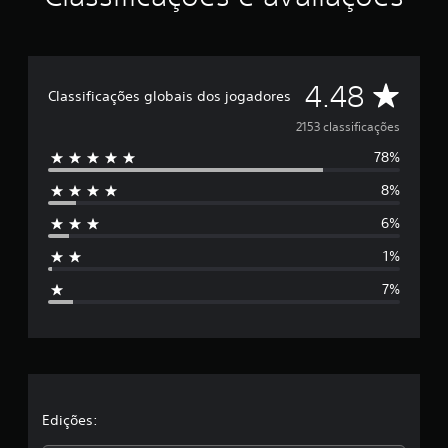
d
e
4
.
D
4.48
4
Classificações globais dos jogadores
8
e
e
2153 classificações
s
78%
5
t
r
8%
e
e
l
6%
s
a
s
1%
e
t
m
7%
u
r
m
t
e
o
t
l
a
l
a
Edições:
d