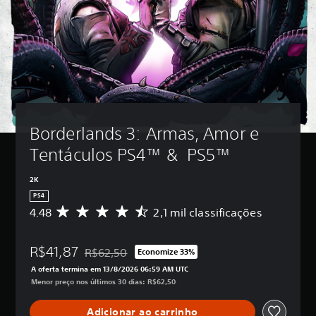
Borderlands 3: Armas, Amor e 
Tentáculos PS4™ &  PS5™
2K
PS4
4.48
2,1 mil classificações
D
e
5
R$41,87
e
R$62,50
Economize 33%
Desconto aplicado no preço original de R$62,50
s
A oferta termina em 13/8/2026 06:59 AM UTC
t
Menor preço nos últimos 30 dias: R$62,50
r
e
Adicionar ao carrinho
l