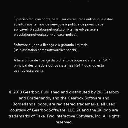
c
a
É preciso ter uma conta para usar os recursos online, que estão 
sujeitos aos termos de serviço e à política de privacidade 
ç
aplicável (playstationnetwork.com/terms-of-service e 
playstationnetwork.com/privacy-policy).
õ
Software sujeito à licença e à garantia limitada 
e
(us.playstation.com/softwarelicense/br).
s
A taxa única de licença dá o direito de jogar no sistema PS4™ 
principal designado e outros sistemas PS4™ quando está 
usando essa conta.
© 2019 Gearbox. Published and distributed by 2K. Gearbox
and Borderlands, and the Gearbox Software and
Borderlands logos, are registered trademarks, all used
courtesy of Gearbox Software, LLC. 2K and the 2K logo are
trademarks of Take-Two Interactive Software, Inc. All rights
reserved.