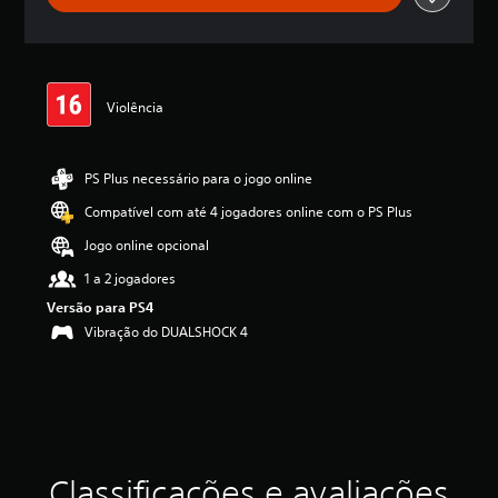
a
s
,
a
c
Violência
l
a
s
s
PS Plus necessário para o jogo online
i
Compatível com até 4 jogadores online com o PS Plus
f
i
Jogo online opcional
c
a
1 a 2 jogadores
ç
Versão para PS4
ã
Vibração do DUALSHOCK 4
o
m
é
d
i
a
f
o
Classificações e avaliações
i