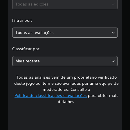
e
s
Todas as edições
2
,
,
1
Filtrar por:
m
a
i
l
Todas as avaliações
c
c
l
l
a
Classificar por:
s
a
s
Mais recente
i
s
f
i
Todas as análises vêm de um proprietário verificado
s
c
deste jogo ou item e são avaliadas por uma equipe de
a
i
moderadores. Consulte a
ç
õ
Política de classificações e avaliações
para obter mais
f
e
detalhes.
s
i
c