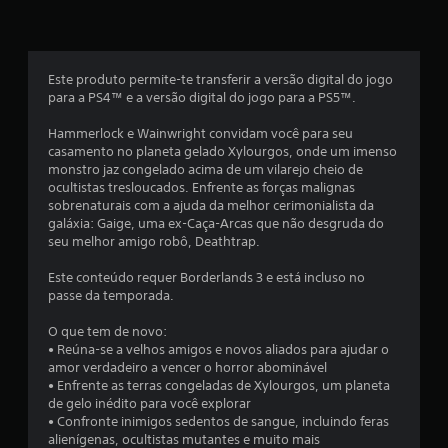
a
s
e
Este produto permite-te transferir a versão digital do jogo
para a PS4™ e a versão digital do jogo para a PS5™.
m
Hammerlock e Wainwright convidam você para seu
u
casamento no planeta gelado Xylourgos, onde um imenso
monstro jaz congelado acima de um vilarejo cheio de
m
ocultistas tresloucados. Enfrente as forças malignas
sobrenaturais com a ajuda da melhor cerimonialista da
t
galáxia: Gaige, uma ex-Caça-Arcas que não desgruda do
seu melhor amigo robô, Deathtrap.
o
Este conteúdo requer Borderlands 3 e está incluso no
t
passe da temporada.
a
O que tem de novo:
• Reúna-se a velhos amigos e novos aliados para ajudar o
l
amor verdadeiro a vencer o horror abominável
• Enfrente as terras congeladas de Xylourgos, um planeta
d
de gelo inédito para você explorar
• Confronte inimigos sedentos de sangue, incluindo feras
e
alienígenas, ocultistas mutantes e muito mais