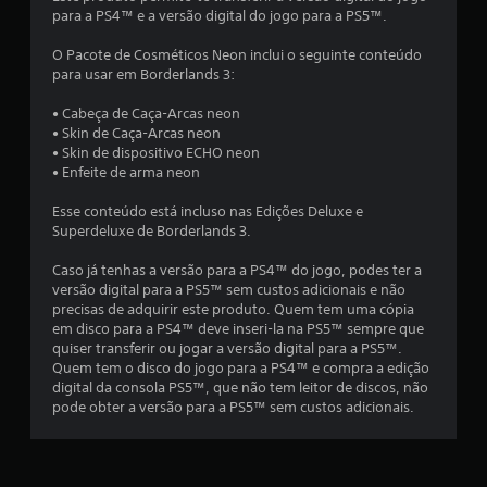
para a PS4™ e a versão digital do jogo para a PS5™.
m
O Pacote de Cosméticos Neon inclui o seguinte conteúdo
u
para usar em Borderlands 3:
m
• Cabeça de Caça-Arcas neon
• Skin de Caça-Arcas neon
t
• Skin de dispositivo ECHO neon
• Enfeite de arma neon
o
Esse conteúdo está incluso nas Edições Deluxe e
t
Superdeluxe de Borderlands 3.
a
Caso já tenhas a versão para a PS4™ do jogo, podes ter a
versão digital para a PS5™ sem custos adicionais e não
l
precisas de adquirir este produto. Quem tem uma cópia
em disco para a PS4™ deve inseri-la na PS5™ sempre que
d
quiser transferir ou jogar a versão digital para a PS5™.
Quem tem o disco do jogo para a PS4™ e compra a edição
e
digital da consola PS5™, que não tem leitor de discos, não
pode obter a versão para a PS5™ sem custos adicionais.
1
4