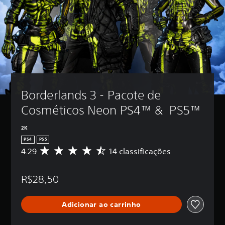
Borderlands 3 - Pacote de 
Cosméticos Neon PS4™ &  PS5™
2K
PS4
PS5
4.29
14 classificações
D
e
5
R$28,50
e
s
t
Adicionar ao carrinho
r
e
l