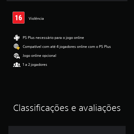
a
s
,
Violência
a
c
l
a
PS Plus necessário para o jogo online
s
Compatível com até 4 jogadores online com o PS Plus
s
i
Jogo online opcional
f
i
1 a 2 jogadores
c
a
ç
ã
o
m
é
Classificações e avaliações
d
i
a
f
o
i