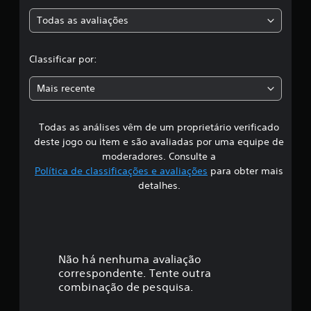
a
e
1
Todas as avaliações
c
4
c
l
l
Classificar por:
a
a
s
Mais recente
s
i
s
f
i
Todas as análises vêm de um proprietário verificado
s
c
deste jogo ou item e são avaliadas por uma equipe de
a
i
moderadores. Consulte a
ç
Política de classificações e avaliações
para obter mais
õ
f
detalhes.
e
s
i
c
a
Não há nenhuma avaliação
correspondente. Tente outra
ç
combinação de pesquisa.