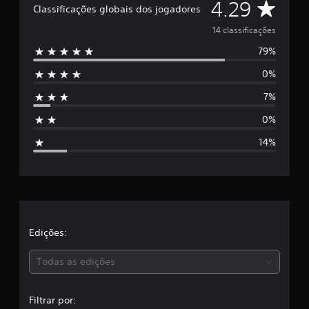
D
4.29
Classificações globais dos jogadores
d
e
e
14 classificações
4
.
79%
5
2
0%
9
e
e
7%
s
s
t
0%
r
t
e
14%
l
r
a
s
e
e
m
l
u
m
a
Edições:
t
o
s
t
Todas as edições
a
,
l
d
Filtrar por: