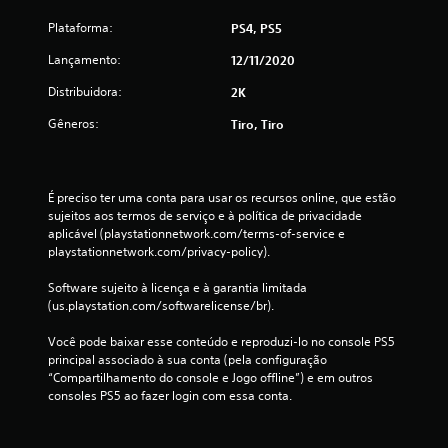
c
Plataforma:
PS4, PS5
l
Lançamento:
12/11/2020
Distribuidora:
2K
a
Gêneros:
Tiro, Tiro
s
s
É preciso ter uma conta para usar os recursos online, que estão 
i
sujeitos aos termos de serviço e à política de privacidade 
aplicável (playstationnetwork.com/terms-of-service e 
f
playstationnetwork.com/privacy-policy).
i
Software sujeito à licença e à garantia limitada 
(us.playstation.com/softwarelicense/br).
c
Você pode baixar esse conteúdo e reproduzi-lo no console PS5 
a
principal associado à sua conta (pela configuração 
“Compartilhamento do console e Jogo offline”) e em outros 
ç
consoles PS5 ao fazer login com essa conta.
õ