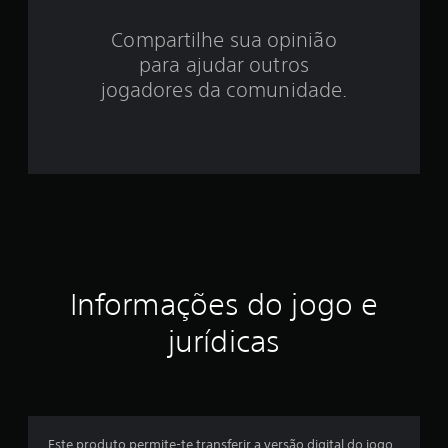
.
Compartilhe sua opinião
para ajudar outros
2
jogadores da comunidade.
9
e
s
t
r
e
Informações do jogo e
l
jurídicas
a
s
e
Este produto permite-te transferir a versão digital do jogo