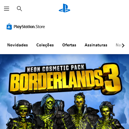
P
e
s
q
u
i
s
a
r
Novidades
Coleções
Ofertas
Assinaturas
Naveg