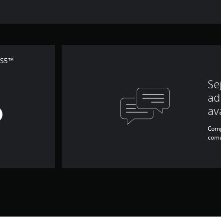
 PS5™
Se
ad
av
Comp
comu