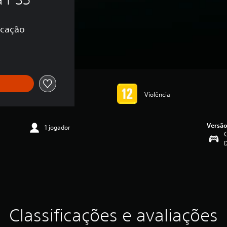
icação
Violência
Versão
1 jogador
C
Classificações e avaliações