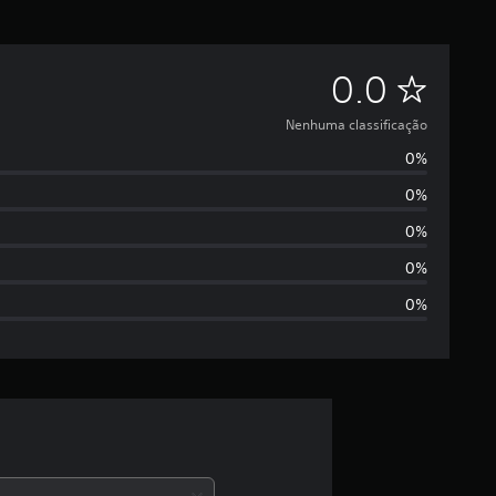
N
0.0
e
Nenhuma classificação
0%
n
0%
h
0%
u
0%
0%
m
a
c
l