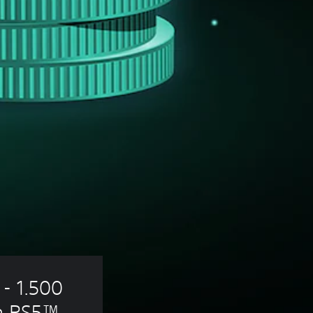
- 1.500 
ra PS5™