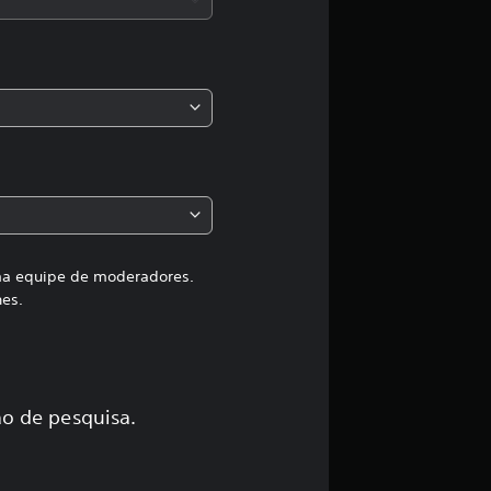
a
s
s
i
f
i
c
uma equipe de moderadores.
hes.
a
ç
ã
o de pesquisa.
o