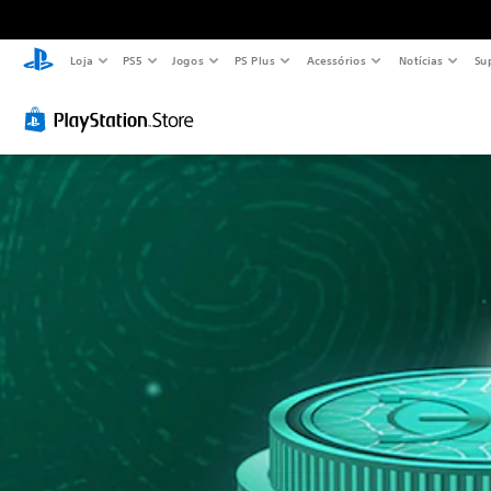
Loja
PS5
Jogos
PS Plus
Acessórios
Notícias
Su