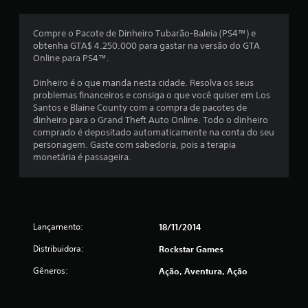
s
e
Compre o Pacote de Dinheiro Tubarão-Baleia (PS4™) e
obtenha GTA$ 4.250.000 para gastar na versão do GTA
m
Online para PS4™.
u
Dinheiro é o que manda nesta cidade. Resolva os seus
problemas financeiros e consiga o que você quiser em Los
m
Santos e Blaine County com a compra de pacotes de
dinheiro para o Grand Theft Auto Online. Todo o dinheiro
t
comprado é depositado automaticamente na conta do seu
personagem. Gaste com sabedoria, pois a terapia
o
monetária é passageira.
t
a
Lançamento:
18/11/2014
l
Distribuidora:
Rockstar Games
d
Gêneros:
Ação, Aventura, Ação
e