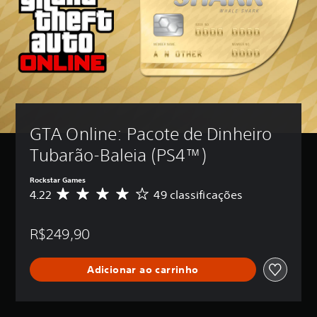
GTA Online: Pacote de Dinheiro 
Tubarão-Baleia (PS4™)
Rockstar Games
4.22
49 classificações
D
e
5
R$249,90
e
s
t
Adicionar ao carrinho
r
e
l
a