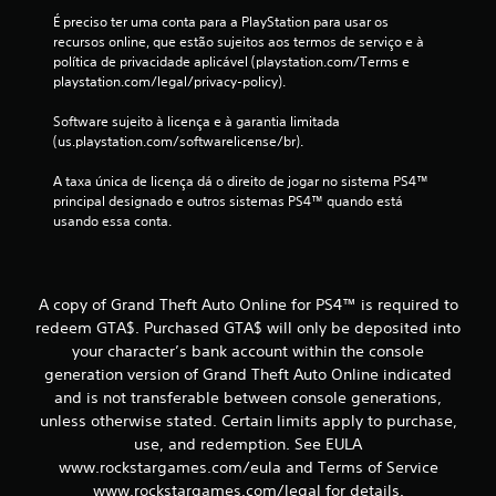
4
É preciso ter uma conta para a PlayStation para usar os 
9
recursos online, que estão sujeitos aos termos de serviço e à 
política de privacidade aplicável (playstation.com/Terms e 
c
playstation.com/legal/privacy-policy).
l
Software sujeito à licença e à garantia limitada 
(us.playstation.com/softwarelicense/br).
a
A taxa única de licença dá o direito de jogar no sistema PS4™ 
principal designado e outros sistemas PS4™ quando está 
s
usando essa conta.
s
i
A copy of Grand Theft Auto Online for PS4™ is required to
f
redeem GTA$. Purchased GTA$ will only be deposited into
your character’s bank account within the console
i
generation version of Grand Theft Auto Online indicated
and is not transferable between console generations,
c
unless otherwise stated. Certain limits apply to purchase,
use, and redemption. See EULA
a
www.rockstargames.com/eula and Terms of Service
www.rockstargames.com/legal for details.