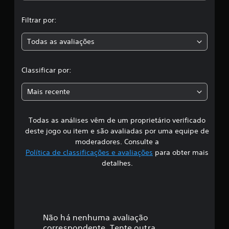
9
,
c
Filtrar por:
l
a
a
Todas as avaliações
s
c
s
i
l
Classificar por:
f
i
a
c
Mais recente
a
s
ç
õ
Todas as análises vêm de um proprietário verificado
s
e
deste jogo ou item e são avaliadas por uma equipe de
s
i
moderadores. Consulte a
Política de classificações e avaliações
para obter mais
f
detalhes.
i
c
a
Não há nenhuma avaliação
correspondente. Tente outra