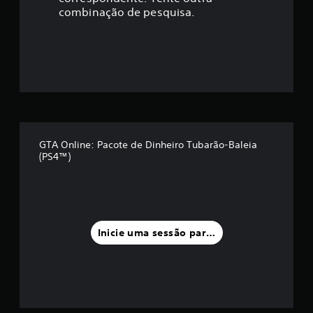
ç
combinação de pesquisa.
ã
o
m
é
d
GTA Online: Pacote de Dinheiro Tubarão-Baleia
(PS4™)
i
a
f
Inicie uma sessão para classificar
o
i
d