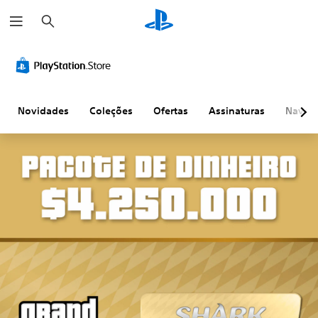
P
e
s
q
u
i
s
a
r
Novidades
Coleções
Ofertas
Assinaturas
Naveg