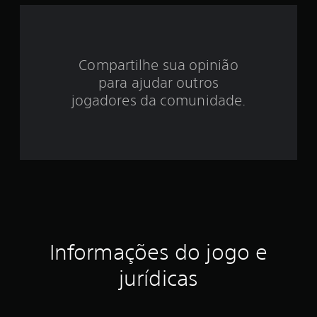
e
4
.
Compartilhe sua opinião
para ajudar outros
2
jogadores da comunidade.
2
e
s
t
r
e
Informações do jogo e
l
jurídicas
a