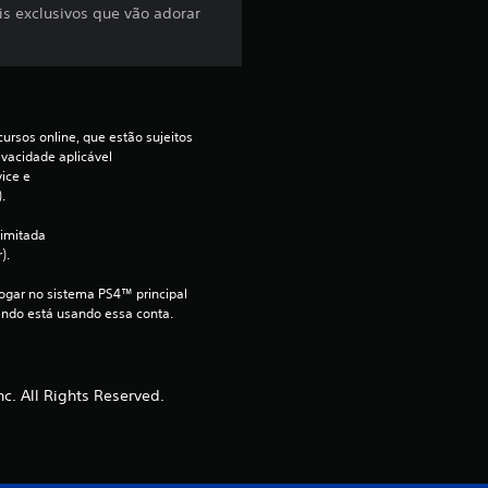
is exclusivos que vão adorar
d
e
4
ursos online, que estão sujeitos 
ivacidade aplicável 
.
ce e 
.
6
imitada 
).
9
jogar no sistema PS4™ principal 
e
ndo está usando essa conta.
s
c. All Rights Reserved.
t
r