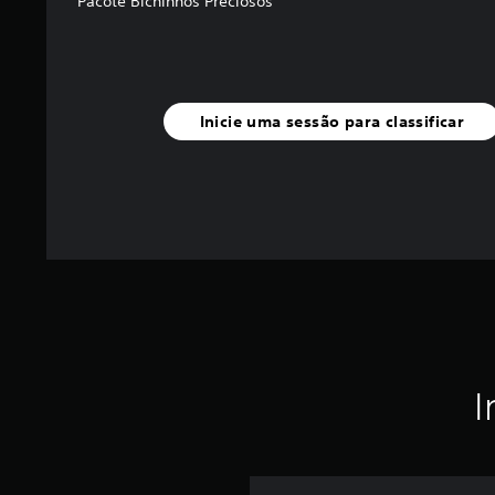
Pacote Bichinhos Preciosos
Inicie uma sessão para classificar
I