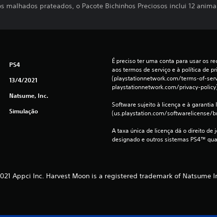
s malhados prateados, o Pacote Bichinhos Preciosos inclui 12 anima
É preciso ter uma conta para usar os rec
PS4
aos termos de serviço e à política de pr
(playstationnetwork.com/terms-of-servi
13/4/2021
playstationnetwork.com/privacy-policy)
Natsume, Inc.
Software sujeito à licença e à garantia l
Simulação
(us.playstation.com/softwarelicense/br
A taxa única de licença dá o direito de 
designado e outros sistemas PS4™ qua
21 Appci Inc. Harvest Moon is a registered trademark of Natsume In