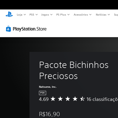
Loja
PS5
Jogos
PS Plus
Acessórios
Notícias
Su
Pacote Bichinhos 
Preciosos
Natsume, Inc.
PS4
4.69
16 classificaç
D
e
5
R$16,90
e