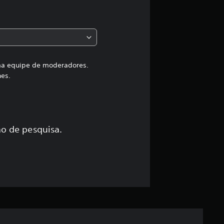
a
c
l
a
uma equipe de moderadores.
hes.
s
s
i
o de pesquisa.
f
i
c
a