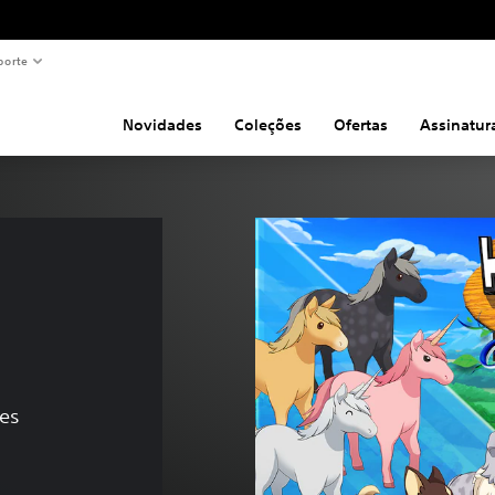
porte
Novidades
Coleções
Ofertas
Assinatur
ões