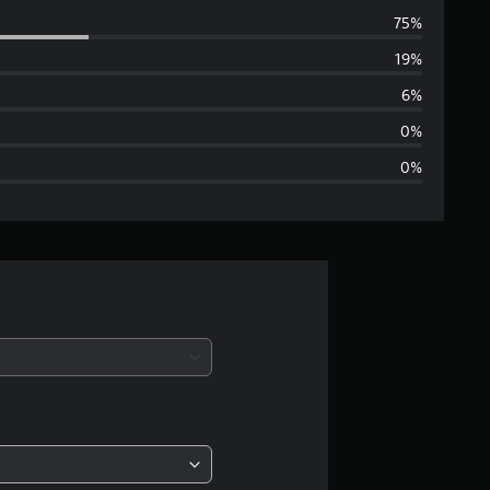
75%
5
19%
e
6%
s
0%
0%
t
r
e
l
a
s
,