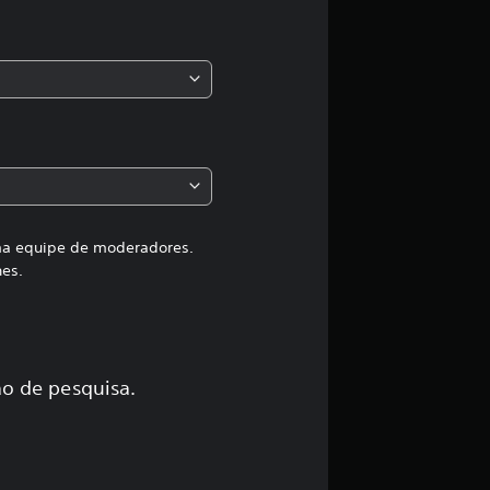
s
,
a
c
l
a
uma equipe de moderadores.
hes.
s
s
i
o de pesquisa.
f
i