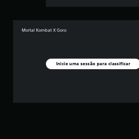
e
s
Mortal Kombat X Goro
Inicie uma sessão para classificar