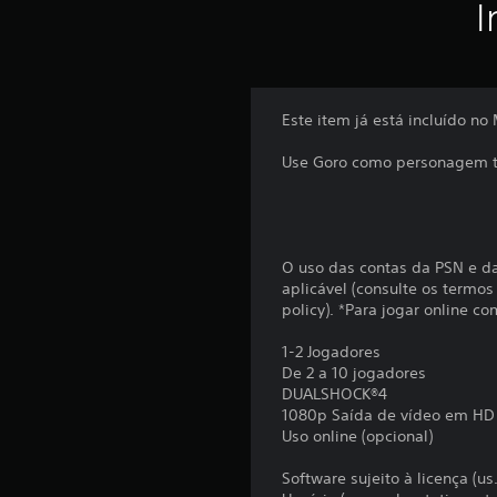
I
Este item já está incluído no
Use Goro como personagem t
O uso das contas da PSN e da 
aplicável (consulte os term
policy). *Para jogar online 
1-2 Jogadores
De 2 a 10 jogadores
DUALSHOCK®4
1080p Saída de vídeo em HD
Uso online (opcional)
Software sujeito à licença (u