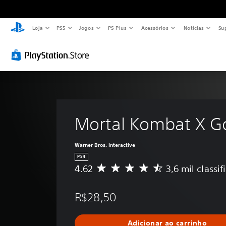
Loja
PS5
Jogos
PS Plus
Acessórios
Notícias
Su
Mortal Kombat X G
Warner Bros. Interactive
PS4
4.62
3,6 mil classi
D
e
5
R$28,50
e
s
t
Adicionar ao carrinho