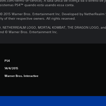
ork.com/terms-of-service). A taxa única de licença dá o direito de
s sistemas PS4™ quando está usando essa conta.
2015 Warner Bros. Entertainment Inc. Developed by NetherRealm St
y of their respective owners. All rights reserved.
 NETHERREALM LOGO, MORTAL KOMBAT, THE DRAGON LOGO, and all
nd © Warner Bros. Entertainment Inc.
PS4
14/4/2015
Warner Bros. Interactive