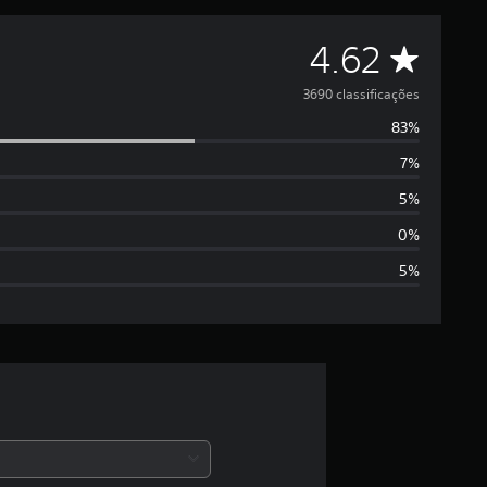
D
4.62
e
3690 classificações
83%
5
7%
e
5%
s
0%
5%
t
r
e
l
a