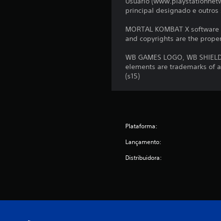
Usuário (www.playstationnetw
principal designado e outro
MORTAL KOMBAT X software © 
and copyrights are the propert
WB GAMES LOGO, WB SHIELD,
elements are trademarks of a
(s15)
Plataforma:
Lançamento:
Distribuidora: