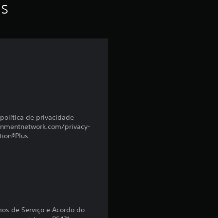
f
as
o
i
d
e
4
política de privacidade
.
ainmentnetwork.com/privacy-
tion®Plus.
6
2
e
s
rmos de Serviço e Acordo do