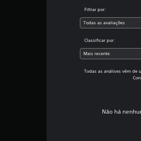
t
Filtrar por:
a
l
Todas as avaliações
d
e
3
Classificar por:
,
6
m
Mais recente
i
l
Todas as análises vêm de u
c
l
Con
a
s
s
i
f
Não há nenhum
i
c
a
ç
õ