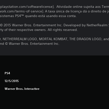
s.playstation.com/softwarelicense). Atividade online sujeita aos Te
ork.com/terms-of-service). A taxa única de licença dá o direito de
s sistemas PS4™ quando está usando essa conta.
2015 Warner Bros. Entertainment Inc. Developed by NetherRealm St
y of their respective owners. All rights reserved.
 NETHERREALM LOGO, MORTAL KOMBAT, THE DRAGON LOGO, and all
nd © Warner Bros. Entertainment Inc.
PS4
12/5/2015
Warner Bros. Interactive