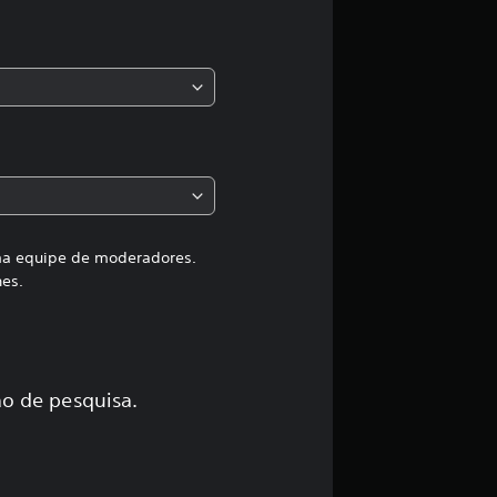
s
,
a
c
l
a
uma equipe de moderadores.
hes.
s
s
i
o de pesquisa.
f