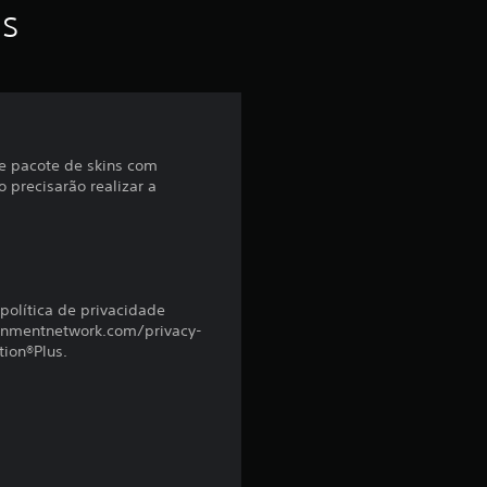
f
as
o
i
d
e pacote de skins com
 precisarão realizar a
e
4
.
política de privacidade
7
ainmentnetwork.com/privacy-
tion®Plus.
5
e
s