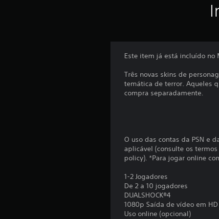
I
Este item já está incluído no
Três novas skins de persona
temática de terror. Aqueles 
compra separadamente.
O uso das contas da PSN e da 
aplicável (consulte os term
policy). *Para jogar online 
1-2 Jogadores
De 2 a 10 jogadores
DUALSHOCK®4
1080p Saída de vídeo em HD
Uso online (opcional)