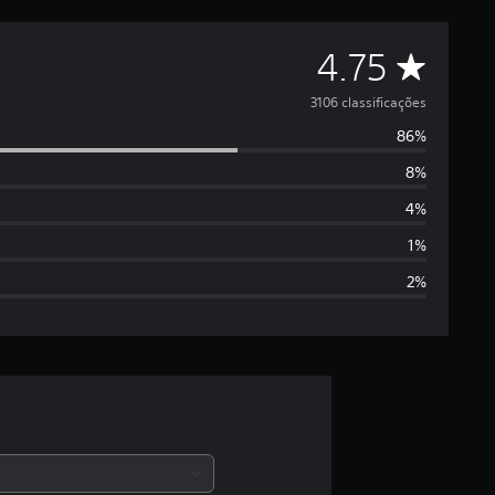
D
4.75
e
3106 classificações
86%
5
8%
e
4%
s
1%
2%
t
r
e
l
a