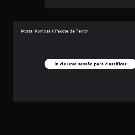
ç
õ
e
s
Mortal Kombat X Pacote de Terror
Inicie uma sessão para classificar