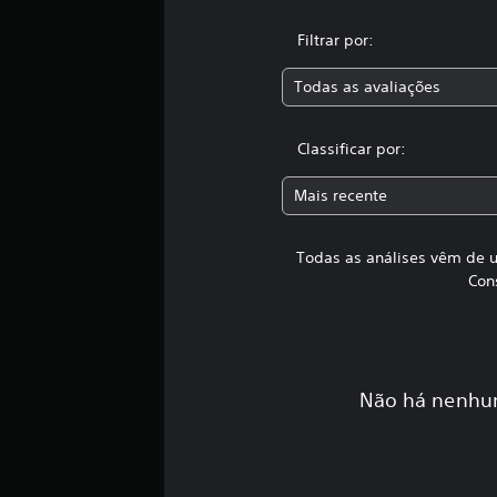
m
t
Filtrar por:
o
t
Todas as avaliações
a
l
d
Classificar por:
e
3
,
Mais recente
1
m
i
Todas as análises vêm de u
l
Con
c
l
a
s
s
Não há nenhum
i
f
i
c
a