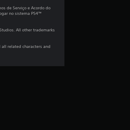
t
rmos de Serviço e Acordo do
 jogar no sistema PS4™
r
udios. All other trademarks
e
l
 related characters and
a
s
e
m
u
m