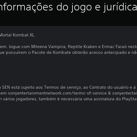
nformações do jogo e jurídic
 Mortal Kombat XL.
gem. Jogue com Mileena Vampira, Reptile Kraken e Ermac Faraó nest
que possuírem o Pacote de Kombate obterão acesso antecipado e não
SEN está sujeito aos Termos de serviço, ao Contrato do usuário e à 
os em sonyentertainmentnetwork.com/terms-of-service & sonyentert
com vários jogadores, também é necessária uma assinatura do PlaySta