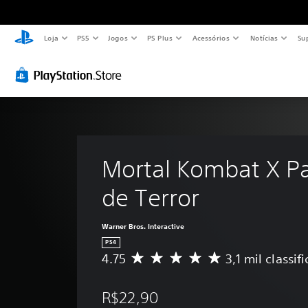
Loja
PS5
Jogos
PS Plus
Acessórios
Notícias
Su
Mortal Kombat X Pa
de Terror
Warner Bros. Interactive
PS4
4.75
3,1 mil classif
D
e
5
R$22,90
e