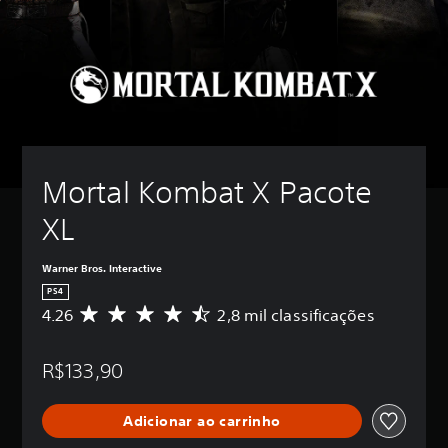
Mortal Kombat X Pacote 
XL
Warner Bros. Interactive
PS4
4.26
2,8 mil classificações
D
e
5
R$133,90
e
s
t
Adicionar ao carrinho
r
e