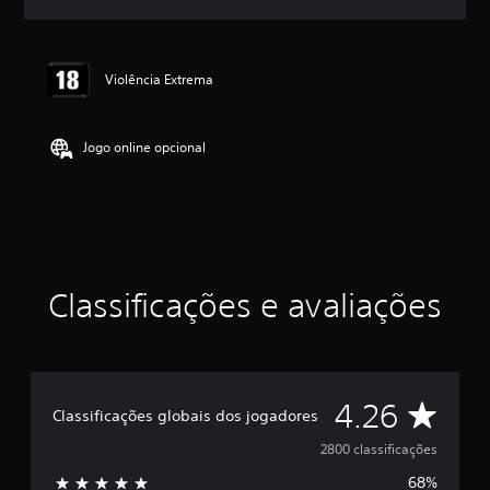
l
a
s
,
Violência Extrema
a
c
l
Jogo online opcional
a
s
s
i
f
i
c
a
Classificações e avaliações
ç
ã
o
m
é
D
4.26
d
Classificações globais dos jogadores
i
e
a
2800 classificações
f
68%
o