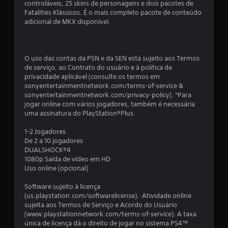
controláveis, 25 skins de personagens e dois pacotes de
m
Fatalities Klássicos. É o mais completo pacote de conteúdo
adicional de MKX disponível.
t
o
O uso das contas da PSN e da SEN está sujeito aos Termos
t
de serviço, ao Contrato do usuário e à política de
privacidade aplicável (consulte os termos em
a
sonyentertainmentnetwork.com/terms-of-service &
sonyentertainmentnetwork.com/privacy-policy). *Para
l
jogar online com vários jogadores, também é necessária
uma assinatura do PlayStation®Plus.
d
1-2 Jogadores
e
De 2 a 10 jogadores
DUALSHOCK®4
2
1080p Saída de vídeo em HD
Uso online (opcional)
8
Software sujeito à licença
(us.playstation.com/softwarelicense). Atividade online
0
sujeita aos Termos de Serviço e Acordo do Usuário
(www.playstationnetwork.com/terms-of-service). A taxa
0
única de licença dá o direito de jogar no sistema PS4™