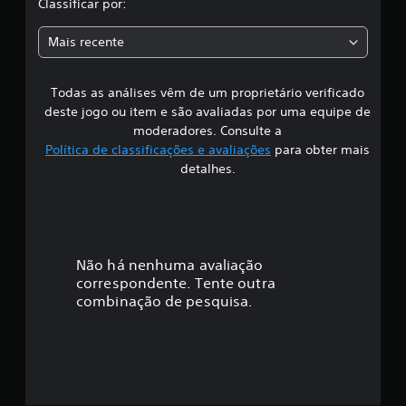
Classificar por:
e
a
2
Mais recente
,
s
8
m
Todas as análises vêm de um proprietário verificado
s
i
deste jogo ou item e são avaliadas por uma equipe de
l
i
c
moderadores. Consulte a
l
Política de classificações e avaliações
para obter mais
f
a
detalhes.
s
i
s
i
f
c
i
c
a
Não há nenhuma avaliação
a
correspondente. Tente outra
ç
ç
combinação de pesquisa.
õ
e
ã
s
o
m