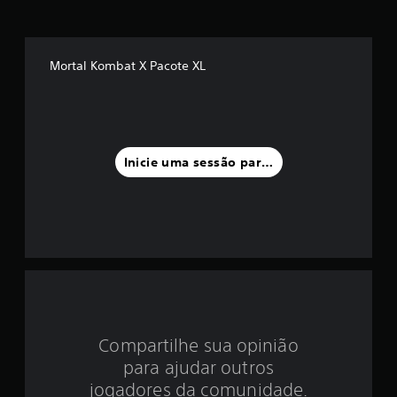
é
d
Mortal Kombat X Pacote XL
i
a
f
Inicie uma sessão para classificar
o
i
d
e
4
Compartilhe sua opinião
.
para ajudar outros
2
jogadores da comunidade.