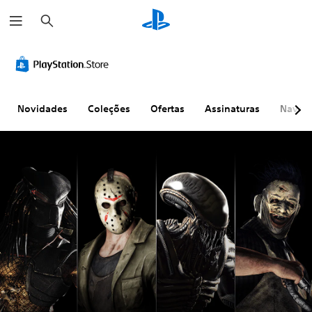
P
e
s
q
u
i
s
a
r
Novidades
Coleções
Ofertas
Assinaturas
Naveg