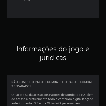
6
e
s
t
r
Informações do jogo e
e
jurídicas
l
a
s
NÃO COMPRE O PACOTE KOMBAT 1 E O PACOTE KOMBAT
e
2 SEPARADOS.
m
O Pacote XL dá acesso aos Pacotes de Kombate 1 e 2, além
do acesso a praticamente todo o conteúdo digital lançado
u
anteriormente. O Pacote XL inclui 9 personagens