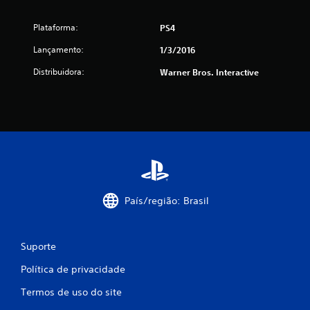
e
Plataforma:
PS4
s
Lançamento:
1/3/2016
Distribuidora:
Warner Bros. Interactive
País/região: Brasil
Suporte
Política de privacidade
Termos de uso do site