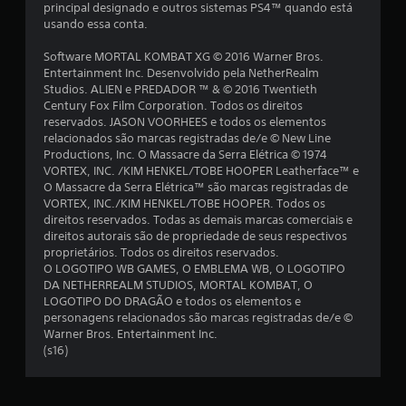
principal designado e outros sistemas PS4™ quando está
c
usando essa conta.
l
Software MORTAL KOMBAT XG © 2016 Warner Bros.
Entertainment Inc. Desenvolvido pela NetherRealm
a
Studios. ALIEN e PREDADOR ™ & © 2016 Twentieth
Century Fox Film Corporation. Todos os direitos
s
reservados. JASON VOORHEES e todos os elementos
relacionados são marcas registradas de/e © New Line
s
Productions, Inc. O Massacre da Serra Elétrica © 1974
VORTEX, INC. /KIM HENKEL/TOBE HOOPER Leatherface™ e
i
O Massacre da Serra Elétrica™ são marcas registradas de
VORTEX, INC./KIM HENKEL/TOBE HOOPER. Todos os
f
direitos reservados. Todas as demais marcas comerciais e
direitos autorais são de propriedade de seus respectivos
i
proprietários. Todos os direitos reservados.
O LOGOTIPO WB GAMES, O EMBLEMA WB, O LOGOTIPO
c
DA NETHERREALM STUDIOS, MORTAL KOMBAT, O
LOGOTIPO DO DRAGÃO e todos os elementos e
a
personagens relacionados são marcas registradas de/e ©
Warner Bros. Entertainment Inc.
ç
(s16)
õ