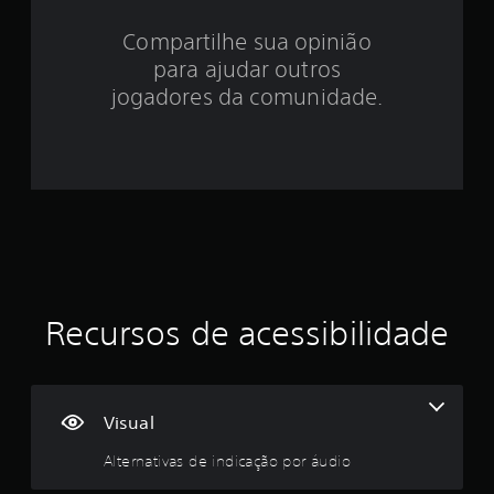
4
p
e
Compartilhe sua opinião
.
a
para ajudar outros
m
e
0
jogadores da comunidade.
n
t
1
o
.
e
s
t
r
Recursos de acessibilidade
e
l
a
Visual
s
Alternativas de indicação por áudio