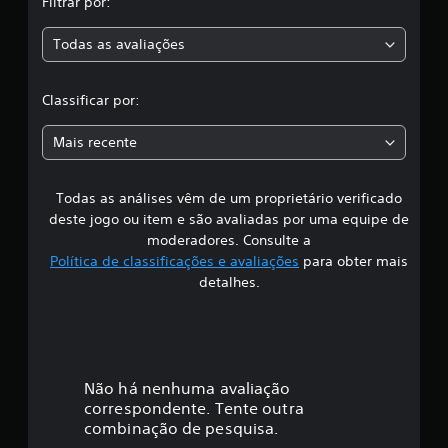
Filtrar por:
m
a
i
a
c
b
ç
r
a
é
ã
Todas as avaliações
a
c
ç
m
o
s
õ
p
d
a
l
e
o
o
í
Classificar por:
s
d
c
d
a
e
o
a
Mais recente
h
n
d
s
a
t
e
v
r
á
Todas as análises vêm de um proprietário verificado
s
e
o
u
deste jogo ou item e são avaliadas por uma equipe de
r
l
d
i
c
e
moderadores. Consulte a
i
o
.
Política de classificações e avaliações
para obter mais
o
f
m
p
detalhes.
p
a
a
i
r
t
a
i
c
o
b
u
i
a
Não há nenhuma avaliação
v
l
i
correspondente. Tente outra
i
ç
r
combinação de pesquisa.
d
o