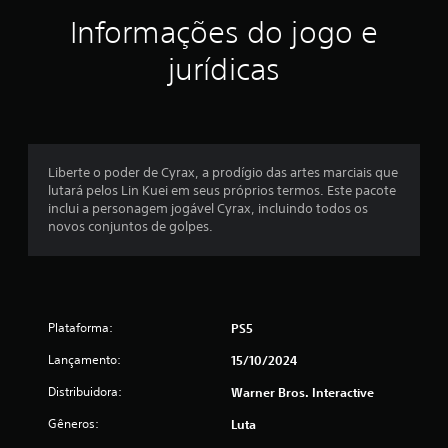
6
Informações do jogo e
5
jurídicas
c
l
a
Liberte o poder de Cyrax, a prodígio das artes marciais que
s
lutará pelos Lin Kuei em seus próprios termos. Este pacote
inclui a personagem jogável Cyrax, incluindo todos os
s
novos conjuntos de golpes.
i
f
Plataforma:
PS5
i
Lançamento:
15/10/2024
c
Distribuidora:
Warner Bros. Interactive
a
Gêneros:
Luta