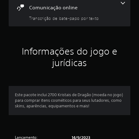
d
Comunicação online
e
Transcrição de bate-papo por texto
3
c
Informações do jogo e
l
jurídicas
a
s
s
Este pacote inclui 2700 Kristais de Dragão (moeda no jogo)
i
para comprar itens cosméticos para seus lutadores, como
skins, aparências, equipamentos e mais!
f
i
c
Lançamento:
14/9/2023