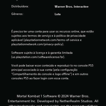
a
Distribuidora:
Warner Bros. Interactive
ç
Gêneros:
Luta
õ
e
É preciso ter uma conta para usar os recursos online, que estão 
sujeitos aos termos de serviço e à política de privacidade 
s
aplicável (playstationnetwork.com/terms-of-service e 
playstationnetwork.com/privacy-policy).
Software sujeito à licença e à garantia limitada 
(us.playstation.com/softwarelicense/br).
Você pode baixar esse conteúdo e reproduzi-lo no console PS5 
principal associado à sua conta (pela configuração 
“Compartilhamento do console e Jogo offline”) e em outros 
consoles PS5 ao fazer login com essa conta.
Mortal Kombat 1 Software © 2024 Warner Bros.
Entertainment Inc. Developed by NetherRealm Studios. All
other trademarks and copyrights are the property of their