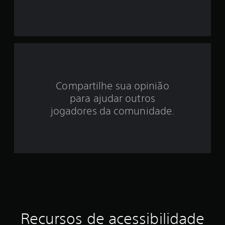
p
e
i
a
m
d
e
n
e
t
o
3
.
Compartilhe sua opinião
.
para ajudar outros
6
jogadores da comunidade.
7
e
s
t
r
Recursos de acessibilidade
e