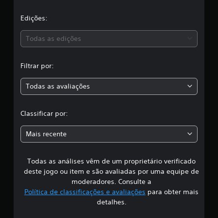
l
m
a
i
a
b
ç
r
ç
a
Edições:
é
ã
a
õ
m
o
s
e
s
p
d
Todas as edições
a
s
o
o
í
,
d
c
d
e
o
Filtrar por:
a
a
h
n
d
a
t
e
Todas as avaliações
c
v
r
á
e
o
u
r
l
l
d
Classificar por:
c
e
i
o
a
.
o
m
Mais recente
p
p
s
a
a
r
t
Todas as análises vêm de um proprietário verificado
s
a
i
o
deste jogo ou item e são avaliadas por uma equipe de
b
i
u
moderadores. Consulte a
i
v
Política de classificações e avaliações
para obter mais
l
f
i
detalhes.
i
r
d
o