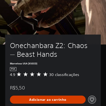
Onechanbara Z2: Chaos 
— Beast Hands
Marvelous USA (XSEED)
PS4
4.9
30 classificações
D
e
5
R$5,50
e
s
t
Adicionar ao carrinho
r
e