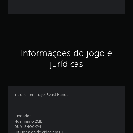
e
s
t
r
e
Informações do jogo e
l
jurídicas
a
s
e
Inclui o item traje 'Beast Hands.'
m
u
1 Jogador
m
No mínimo 2MB
DUALSHOCK®4
t
1080p Saída de vídeo em HD