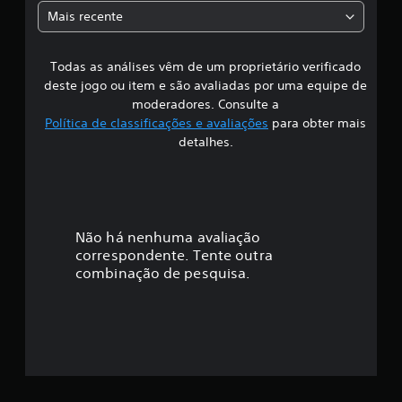
a
3
Mais recente
0
s
c
l
Todas as análises vêm de um proprietário verificado
s
a
deste jogo ou item e são avaliadas por uma equipe de
s
i
moderadores. Consulte a
s
Política de classificações e avaliações
para obter mais
i
f
detalhes.
f
i
i
c
a
c
ç
õ
a
Não há nenhuma avaliação
e
correspondente. Tente outra
s
ç
combinação de pesquisa.
ã
o
m