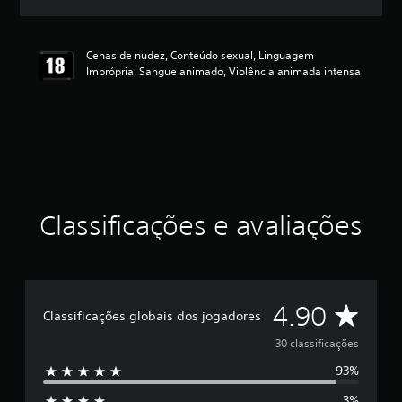
l
a
s
Cenas de nudez, Conteúdo sexual, Linguagem
,
Imprópria, Sangue animado, Violência animada intensa
a
c
l
a
s
s
i
f
i
Classificações e avaliações
c
a
ç
ã
o
m
D
4.90
Classificações globais dos jogadores
é
d
e
30 classificações
i
a
93%
5
f
o
3%