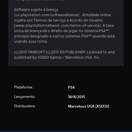
o
Software sujeito à licença
(us.playstation.com/softwarelicense). Atividade online
t
sujeita aos Termos de Serviço e Acordo do Usuário
(www.playstationnetwork.com/terms-of-service). A taxa
a
única de licença dá o direito de jogar no sistema PS4™
principal designado e outros sistemas PS4™ quando está
l
usando essa conta.
d
(c) 2015 TAMSOFT (c) 2015 D3 PUBLISHER. Licensed to and
published by XSEED Games / Marvelous USA, Inc.
e
3
0
Plataforma:
PS4
c
Lançamento:
18/8/2015
l
Distribuidora:
Marvelous USA (XSEED)
a
s