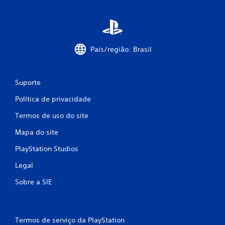
s
i
f
País/região: Brasil
i
Suporte
c
Política de privacidade
a
Termos de uso do site
ç
Mapa do site
õ
PlayStation Studios
e
Legal
s
Sobre a SIE
Termos de serviço da PlayStation