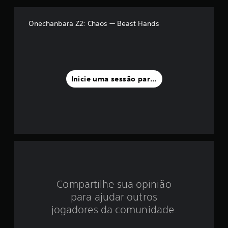
é
d
Onechanbara Z2: Chaos — Beast Hands
i
a
f
Inicie uma sessão para classificar
o
i
d
e
4
Compartilhe sua opinião
.
para ajudar outros
9
jogadores da comunidade.