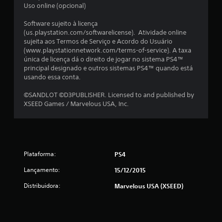
Uso online (opcional)
s
Software sujeito à licença
s
(us.playstation.com/softwarelicense). Atividade online
sujeita aos Termos de Serviço e Acordo do Usuário
i
(www.playstationnetwork.com/terms-of-service). A taxa
única de licença dá o direito de jogar no sistema PS4™
f
principal designado e outros sistemas PS4™ quando está
usando essa conta.
i
©SANDLOT ©D3PUBLISHER. Licensed to and published by
c
XSEED Games / Marvelous USA, Inc.
a
ç
õ
Plataforma:
PS4
Lançamento:
15/12/2015
e
Distribuidora:
Marvelous USA (XSEED)
s