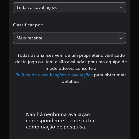
a
1
Todas as avaliações
c
c
l
l
a
Classificar por:
s
s
a
Mais recente
i
f
s
i
c
Todas as análises vêm de um proprietário verificado
s
a
deste jogo ou item e são avaliadas por uma equipe de
ç
i
moderadores. Consulte a
õ
Política de classificações e avaliações
para obter mais
e
f
detalhes.
s
i
c
a
Não há nenhuma avaliação
correspondente. Tente outra
ç
combinação de pesquisa.
ã