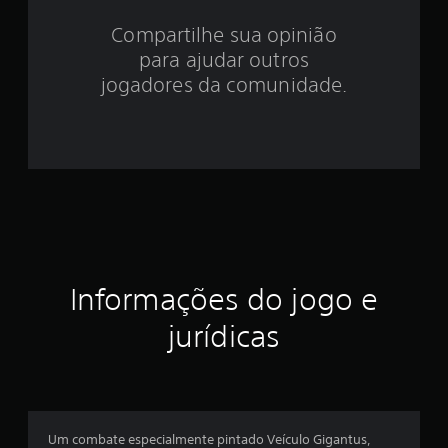
e
Compartilhe sua opinião
para ajudar outros
s
jogadores da comunidade.
t
r
e
l
a
s
Informações do jogo e
e
jurídicas
m
u
m
Um combate especialmente pintado Veículo Gigantus,