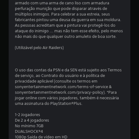
armado com uma arma de cano liso com armadura
t
perfuração munição que pode disparar através de
múltiplos inimigos. Para celebrar a sua estreia, seus
o
fabricantes pintou uma deusa da guerra em sua moldura.
As pessoas acreditam que a pintura vai protegê-los do
t
ataque do inimigo ... mas não tem esse efeito, pelo menos
não mais do que qualquer outro amuleto de boa sorte.
a
(Utilizável pelo Air Raiders)
l
d
O uso das contas da PSN e da SEN está sujeito aos Termos
e
de serviço, ao Contrato do usuário e à política de
privacidade aplicável (consulte os termos em
1
sonyentertainmentnetwork.com/terms-of-service &
sonyentertainmentnetwork.com/privacy-policy). *Para
1
jogar online com vários jogadores, também é necessária
uma assinatura do PlayStation®Plus.
c
1-2 Jogadores
De 2 a 4 jogadores
l
No mínimo 7GB
DUALSHOCK®4
a
1080p Saída de vídeo em HD