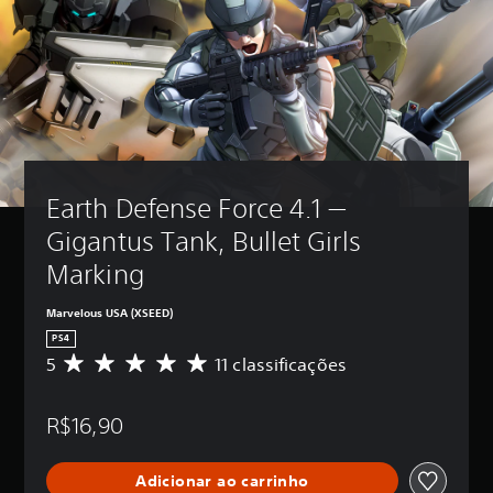
Earth Defense Force 4.1 — 
Gigantus Tank, Bullet Girls 
Marking
Marvelous USA (XSEED)
PS4
5
11 classificações
D
e
5
R$16,90
e
s
t
Adicionar ao carrinho
r