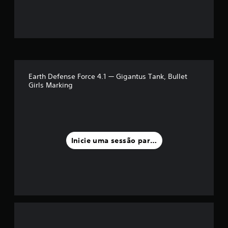
o
m
é
d
Earth Defense Force 4.1 — Gigantus Tank, Bullet
Girls Marking
i
a
f
Inicie uma sessão para classificar
o
i
d
e
5