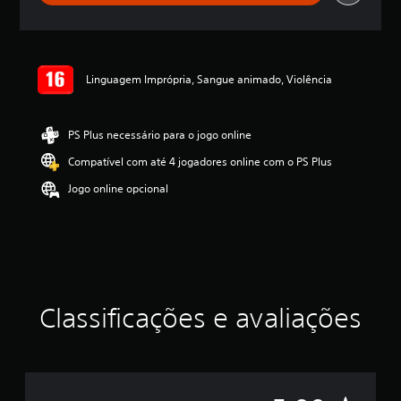
e
l
a
s
,
Linguagem Imprópria, Sangue animado, Violência
a
c
l
PS Plus necessário para o jogo online
a
s
Compatível com até 4 jogadores online com o PS Plus
s
i
Jogo online opcional
f
i
c
a
ç
ã
o
Classificações e avaliações
m
é
d
i
a
f