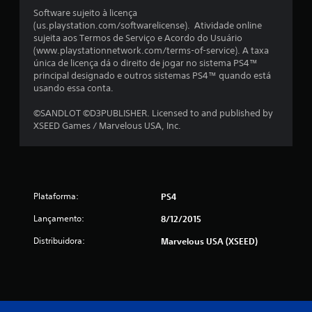
Software sujeito à licença
l
(us.playstation.com/softwarelicense). Atividade online
sujeita aos Termos de Serviço e Acordo do Usuário
a
(www.playstationnetwork.com/terms-of-service). A taxa
única de licença dá o direito de jogar no sistema PS4™
s
principal designado e outros sistemas PS4™ quando está
usando essa conta.
s
©SANDLOT ©D3PUBLISHER. Licensed to and published by
i
XSEED Games / Marvelous USA, Inc.
f
i
c
Plataforma:
PS4
Lançamento:
8/12/2015
a
Distribuidora:
Marvelous USA (XSEED)
ç
õ
e