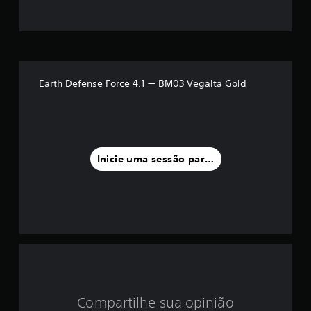
o
m
é
d
Earth Defense Force 4.1 — BM03 Vegalta Gold
i
a
f
Inicie uma sessão para classificar
o
i
d
e
4
Compartilhe sua opinião