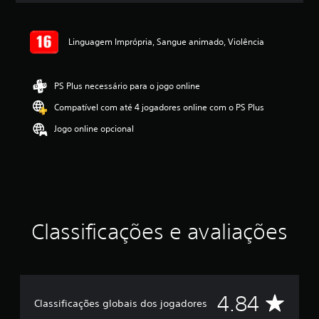
a
s
,
Linguagem Imprópria, Sangue animado, Violência
a
c
l
PS Plus necessário para o jogo online
a
s
Compatível com até 4 jogadores online com o PS Plus
s
i
Jogo online opcional
f
i
c
a
ç
ã
o
Classificações e avaliações
m
é
d
i
a
f
D
4.84
Classificações globais dos jogadores
o
i