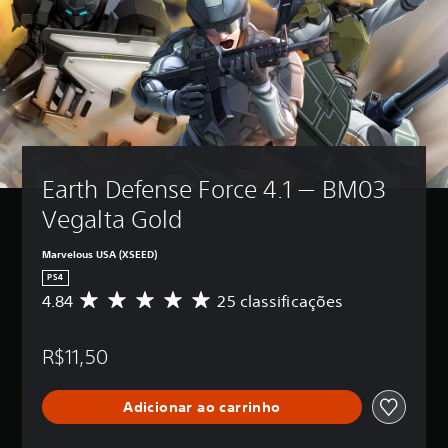
Earth Defense Force 4.1 — BM03 
Vegalta Gold
Marvelous USA (XSEED)
PS4
4.84
25 classificações
D
e
5
R$11,50
e
s
t
Adicionar ao carrinho
r
e
l