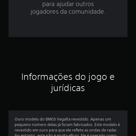
.
para ajudar outros
8
jogadores da comunidade.
4
e
s
t
r
Informações do jogo e
e
jurídicas
l
a
s
Ouro modelo do BM03 Vegalta revestido. Apenas um
e
pequeno número delas já foram fabricados. Este modelo é
revestido em ouro para que ele reflete as ondas de radar.
m
No entanto, este não é muito eficaz. Ele é operado como