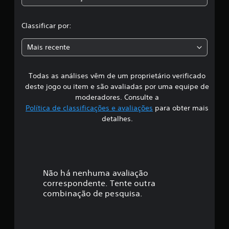
c
e
2
l
5
Classificar por:
c
l
a
Mais recente
a
s
s
s
i
Todas as análises vêm de um proprietário verificado
s
f
deste jogo ou item e são avaliadas por uma equipe de
i
i
moderadores. Consulte a
c
Política de classificações e avaliações
para obter mais
a
f
detalhes.
ç
õ
i
e
s
c
a
Não há nenhuma avaliação
correspondente. Tente outra
ç
combinação de pesquisa.
ã