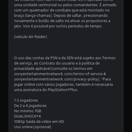
uma unidade cerimonial ou pelos comandantes. É armado
u
com um queimador de combate que está montado no
braço (lança-chamas). Depois de saltar, pressionando
m
novamente o botão de salto irá ativar os propulsores a
jato. Voo é possível por curtos períodos de tempo.
t
(veículo Air Raider)
o
t
O uso das contas da PSN e da SEN está sujeito aos Termos
a
de serviço, ao Contrato do usuário e à política de
privacidade aplicável (consulte os termos em
l
sonyentertainmentnetwork.com/terms-of-service &
sonyentertainmentnetwork.com/privacy-policy). *Para
d
jogar online com vários jogadores, também é necessária
uma assinatura do PlayStation®Plus.
e
1-2 Jogadores
2
De 2 a 4 jogadores
No mínimo 7GB
DUALSHOCK®4
5
1080p Saída de vídeo em HD
Uso online (opcional)
c