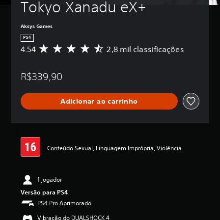
Tokyo Xanadu eX+
Aksys Games
PS4
4.54
2,8 mil classificações
D
e
5
R$339,90
e
s
t
Adicionar ao carrinho
r
e
l
a
s
,
Conteúdo Sexual, Linguagem Imprópria, Violência
a
c
l
1 jogador
a
s
Versão para PS4
s
PS4 Pro Aprimorado
i
f
Vibração do DUALSHOCK 4