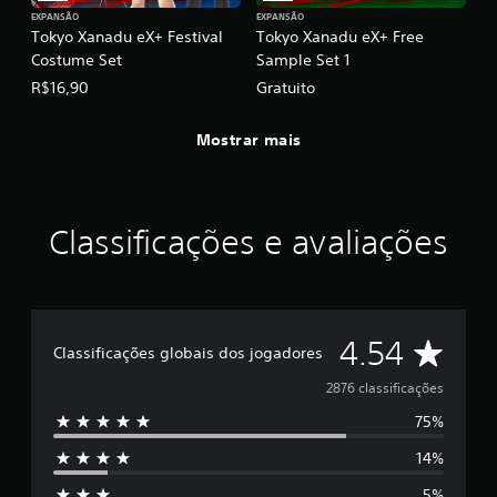
i
EXPANSÃO
EXPANSÃO
Tokyo Xanadu eX+ Festival
Tokyo Xanadu eX+ Free
f
i
Costume Set
Sample Set 1
c
R$16,90
Gratuito
a
ç
õ
Mostrar mais
e
s
Classificações e avaliações
D
4.54
Classificações globais dos jogadores
e
2876 classificações
75%
5
14%
e
5%