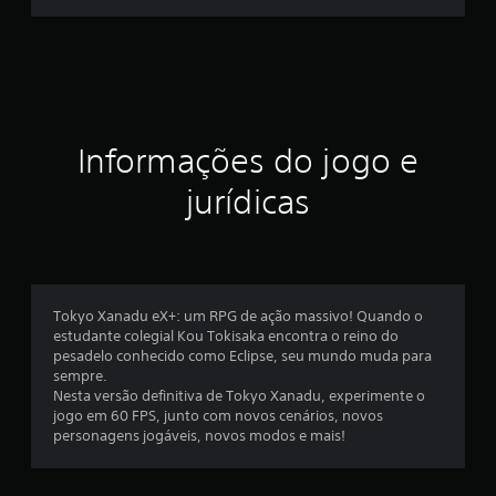
e
s
t
r
Informações do jogo e
e
jurídicas
l
a
s
Tokyo Xanadu eX+: um RPG de ação massivo! Quando o
e
estudante colegial Kou Tokisaka encontra o reino do
pesadelo conhecido como Eclipse, seu mundo muda para
m
sempre.
Nesta versão definitiva de Tokyo Xanadu, experimente o
u
jogo em 60 FPS, junto com novos cenários, novos
personagens jogáveis, novos modos e mais!
m