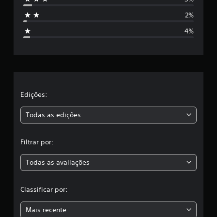
s
2%
t
4%
r
e
l
a
Edições:
s
Todas as edições
,
Filtrar por:
a
Todas as avaliações
c
l
Classificar por:
a
Mais recente