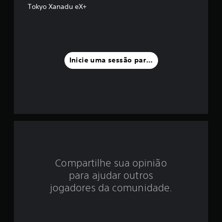
d
Tokyo Xanadu eX+
i
a
f
Inicie uma sessão para classificar
o
i
d
e
4
Compartilhe sua opinião
.
para ajudar outros
5
jogadores da comunidade.
4