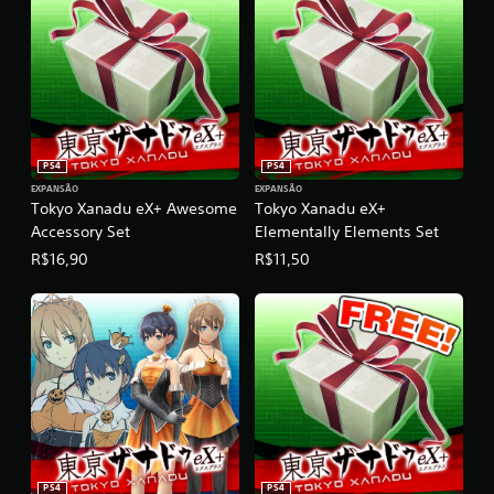
l
a
s
e
m
u
m
t
PS4
PS4
o
EXPANSÃO
EXPANSÃO
t
Tokyo Xanadu eX+ Awesome
Tokyo Xanadu eX+
a
Accessory Set
Elementally Elements Set
l
d
R$16,90
R$11,50
e
2
,
8
m
i
l
c
l
a
s
PS4
PS4
s