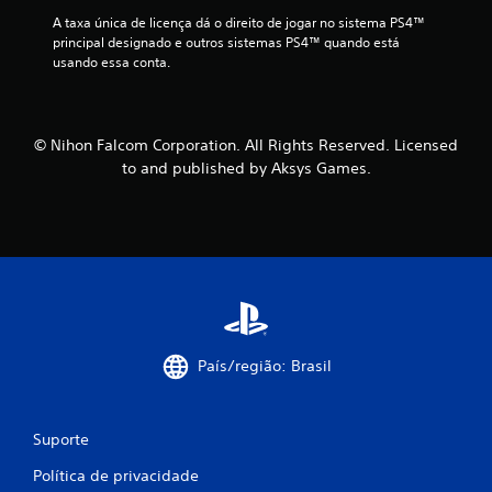
A taxa única de licença dá o direito de jogar no sistema PS4™ 
a
principal designado e outros sistemas PS4™ quando está 
usando essa conta.
s
s
© Nihon Falcom Corporation. All Rights Reserved. Licensed
i
to and published by Aksys Games.
f
i
c
a
ç
País/região: Brasil
õ
e
Suporte
s
Política de privacidade