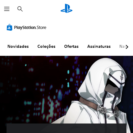
P
e
s
q
u
i
s
a
r
Novidades
Coleções
Ofertas
Assinaturas
Naveg