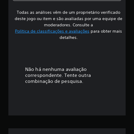
s
Todas as análises vêm de um proprietário verificado
s
deste jogo ou item e são avaliadas por uma equipe de
i
moderadores. Consulte a
Política de classificações e avaliações
para obter mais
f
detalhes.
i
c
a
Não há nenhuma avaliação
correspondente. Tente outra
ç
combinação de pesquisa.
ã
o
m
é