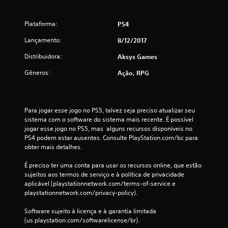
t
o
Plataforma:
PS4
t
Lançamento:
8/12/2017
a
Distribuidora:
Aksys Games
l
Gêneros:
Ação, RPG
d
e
Para jogar esse jogo no PS5, talvez seja preciso atualizar seu 
sistema com o software do sistema mais recente. É possível 
2
jogar esse jogo no PS5, mas  alguns recursos disponíveis no 
PS4 podem estar ausentes. Consulte PlayStation.com/bc para 
8
obter mais detalhes.
É preciso ter uma conta para usar os recursos online, que estão 
7
sujeitos aos termos de serviço e à política de privacidade 
aplicável (playstationnetwork.com/terms-of-service e 
6
playstationnetwork.com/privacy-policy).
c
Software sujeito à licença e à garantia limitada 
(us.playstation.com/softwarelicense/br).
l