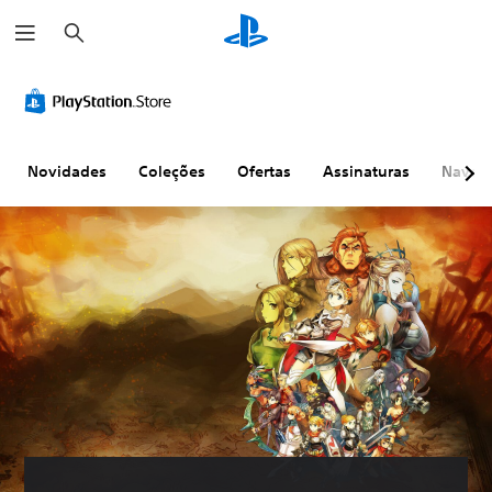
P
e
s
q
u
i
s
a
r
Novidades
Coleções
Ofertas
Assinaturas
Naveg