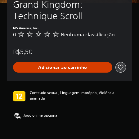
Grand Kingdom: 
Technique Scroll
NIS America, Inc.
0
Nenhuma classificação
N
e
n
R$5,50
h
u
m
Adicionar ao carrinho
a
c
l
a
s
Conteúdo sexual, Linguagem Imprópria, Violência
s
animada
i
f
i
Jogo online opcional
c
a
ç
ã