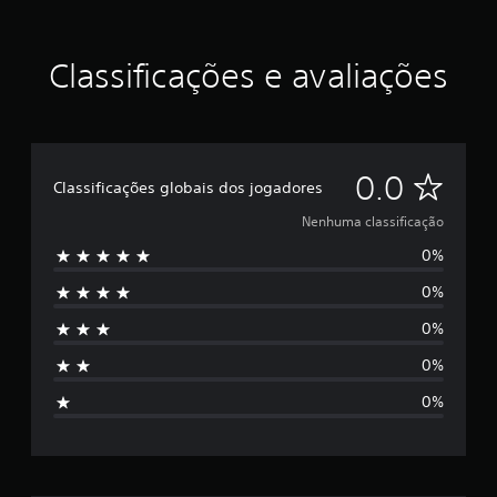
o
Classificações e avaliações
N
0.0
Classificações globais dos jogadores
e
Nenhuma classificação
0%
n
0%
h
0%
u
0%
m
0%
a
c