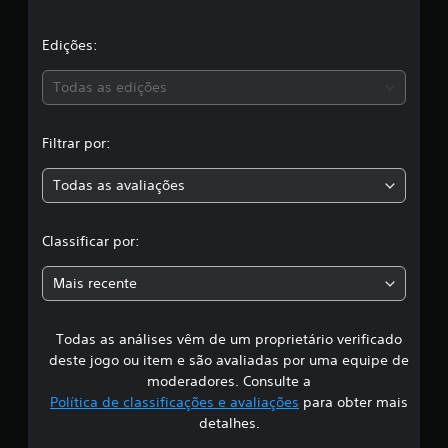
l
a
Edições:
s
Todas as edições
s
Filtrar por:
i
Todas as avaliações
f
i
Classificar por:
c
Mais recente
a
Todas as análises vêm de um proprietário verificado
ç
deste jogo ou item e são avaliadas por uma equipe de
ã
moderadores. Consulte a
Política de classificações e avaliações
para obter mais
o
detalhes.