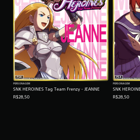
a
s
e
m
u
m
t
o
t
a
l
d
e
6
PS4
PS4
1
PERSONAGEM
PERSONAGEM
SNK HEROINES Tag Team Frenzy - JEANNE
SNK HEROINE
7
c
R$28,50
R$28,50
l
a
s
s
i
f
i