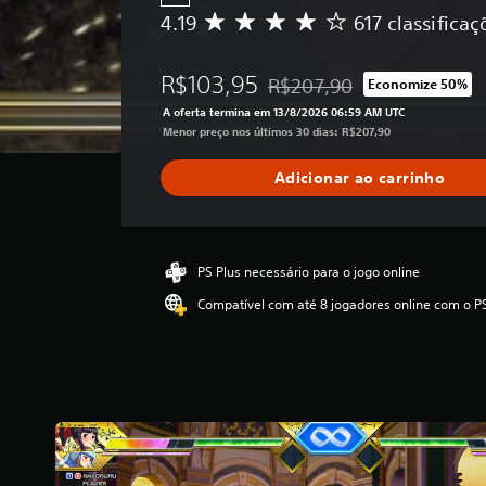
4.19
617 classificaç
D
e
5
R$103,95
R$207,90
Economize 50%
e
Desconto aplicado no preço or
s
A oferta termina em 13/8/2026 06:59 AM UTC
t
Menor preço nos últimos 30 dias: R$207,90
r
e
Adicionar ao carrinho
l
a
s
,
a
PS Plus necessário para o jogo online
c
Compatível com até 8 jogadores online com o P
l
a
s
s
i
f
i
c
a