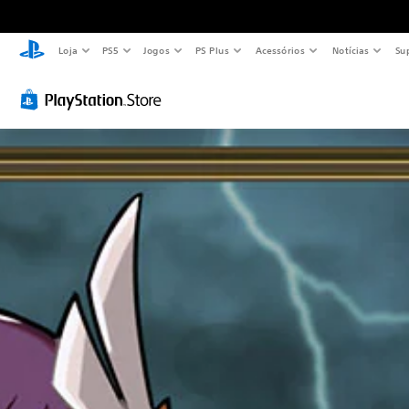
Loja
PS5
Jogos
PS Plus
Acessórios
Notícias
Su