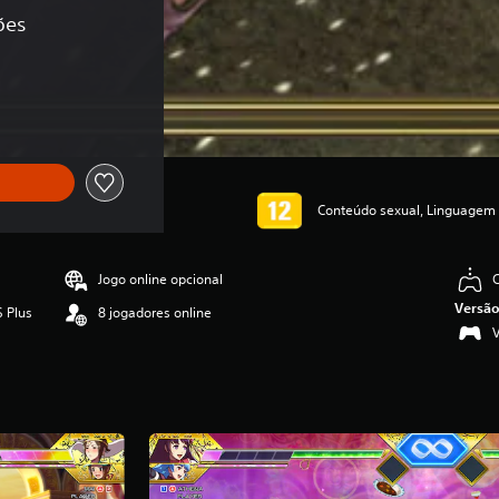
ões
iginal de R$207,90
Conteúdo sexual, Linguagem I
Jogo online opcional
Versão
S Plus
8 jogadores online