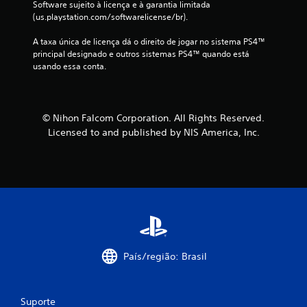
Software sujeito à licença e à garantia limitada 
l
(us.playstation.com/softwarelicense/br).
a
A taxa única de licença dá o direito de jogar no sistema PS4™ 
principal designado e outros sistemas PS4™ quando está 
s
usando essa conta.
s
i
© Nihon Falcom Corporation. All Rights Reserved.
f
Licensed to and published by NIS America, Inc.
i
c
a
ç
País/região: Brasil
õ
e
Suporte