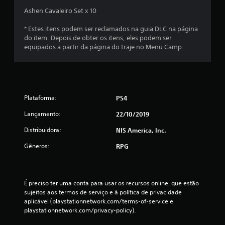
m
Ashen Cavaleiro Set x 10
u
* Estes itens podem ser reclamados na guia DLC na página
do item. Depois de obter os itens, eles podem ser
m
equipados a partir da página do traje no Menu Camp.
t
o
Plataforma:
PS4
t
Lançamento:
22/10/2019
a
Distribuidora:
NIS America, Inc.
l
Gêneros:
RPG
d
e
É preciso ter uma conta para usar os recursos online, que estão 
9
sujeitos aos termos de serviço e à política de privacidade 
aplicável (playstationnetwork.com/terms-of-service e 
c
playstationnetwork.com/privacy-policy).