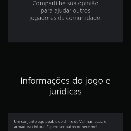
Compartilhe sua opinião
.
para ajudar outros
8
jogadores da comunidade.
9
e
s
t
r
Informações do jogo e
e
jurídicas
l
a
s
Um conjunto equippable de chifre de Valimar, asas, e
e
armadura cintura. Espero senpai reconhece me!