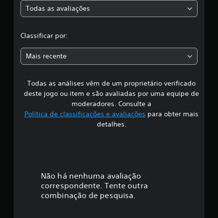
e
Todas as avaliações
9
c
c
l
l
Classificar por:
a
s
a
s
Mais recente
i
s
f
i
Todas as análises vêm de um proprietário verificado
s
c
deste jogo ou item e são avaliadas por uma equipe de
a
i
moderadores. Consulte a
ç
Política de classificações e avaliações
para obter mais
õ
f
e
detalhes.
s
i
c
a
Não há nenhuma avaliação
correspondente. Tente outra
ç
combinação de pesquisa.
ã