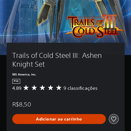
Trails of Cold Steel III: Ashen 
Knight Set
NIS America, Inc.
PS4
4.89
9 classificações
D
e
5
R$8,50
e
s
t
Adicionar ao carrinho
r
e
l