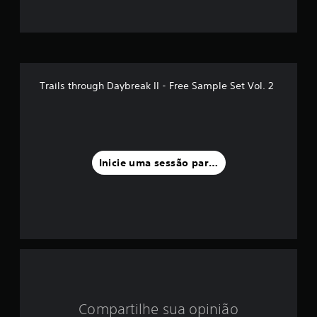
o
m
é
d
Trails through Daybreak II - Free Sample Set Vol. 2
i
a
f
Inicie uma sessão para classificar
o
i
d
e
5
Compartilhe sua opinião