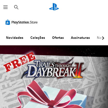
P
e
s
q
u
i
s
a
r
Novidades
Coleções
Ofertas
Assinaturas
Naveg