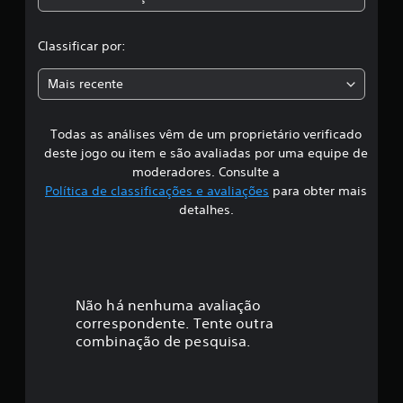
c
c
l
a
l
Classificar por:
s
s
a
i
Mais recente
f
s
i
c
Todas as análises vêm de um proprietário verificado
s
a
deste jogo ou item e são avaliadas por uma equipe de
ç
i
moderadores. Consulte a
õ
Política de classificações e avaliações
para obter mais
e
f
detalhes.
s
i
c
a
Não há nenhuma avaliação
correspondente. Tente outra
ç
combinação de pesquisa.
ã