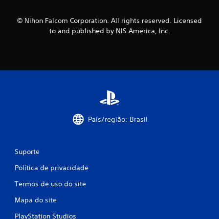
s
© Nihon Falcom Corporation. All rights reserved. Licensed
i
to and published by NIS America, Inc.
f
i
c
a
País/região: Brasil
ç
õ
Suporte
e
Política de privacidade
s
Termos de uso do site
Mapa do site
PlayStation Studios