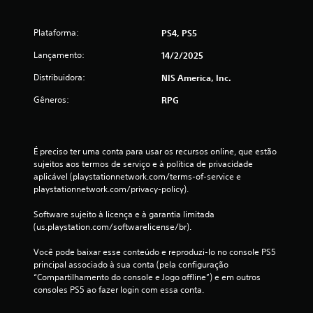
o
Plataforma:
PS4, PS5
t
Lançamento:
14/2/2025
a
Distribuidora:
NIS America, Inc.
l
Gêneros:
RPG
d
e
É preciso ter uma conta para usar os recursos online, que estão 
sujeitos aos termos de serviço e à política de privacidade 
1
aplicável (playstationnetwork.com/terms-of-service e 
playstationnetwork.com/privacy-policy).
3
Software sujeito à licença e à garantia limitada 
c
(us.playstation.com/softwarelicense/br).
l
Você pode baixar esse conteúdo e reproduzi-lo no console PS5 
principal associado à sua conta (pela configuração 
a
“Compartilhamento do console e Jogo offline”) e em outros 
consoles PS5 ao fazer login com essa conta.
s