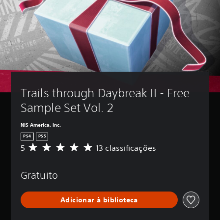
Trails through Daybreak II - Free 
Sample Set Vol. 2
NIS America, Inc.
PS4
PS5
5
13 classificações
D
e
5
Gratuito
e
s
t
Adicionar à biblioteca
r
e
l