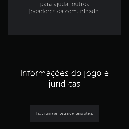
e
para ajudar outros
s
jogadores da comunidade.
t
r
e
l
a
Informações do jogo e
s
jurídicas
e
m
u
Inclui uma amostra de itens úteis.
m
t