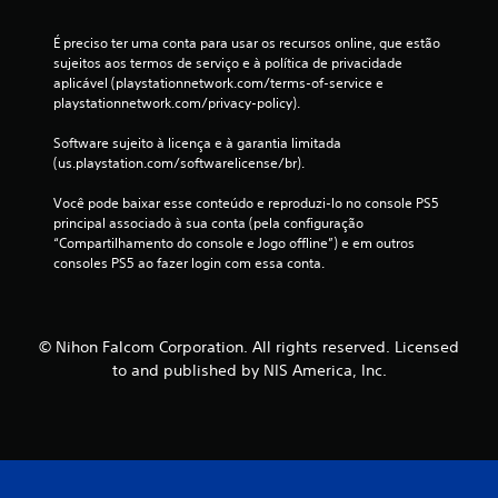
i
É preciso ter uma conta para usar os recursos online, que estão 
sujeitos aos termos de serviço e à política de privacidade 
f
aplicável (playstationnetwork.com/terms-of-service e 
playstationnetwork.com/privacy-policy).
i
Software sujeito à licença e à garantia limitada 
c
(us.playstation.com/softwarelicense/br).
a
Você pode baixar esse conteúdo e reproduzi-lo no console PS5 
principal associado à sua conta (pela configuração 
ç
“Compartilhamento do console e Jogo offline”) e em outros 
consoles PS5 ao fazer login com essa conta.
õ
e
© Nihon Falcom Corporation. All rights reserved. Licensed
s
to and published by NIS America, Inc.