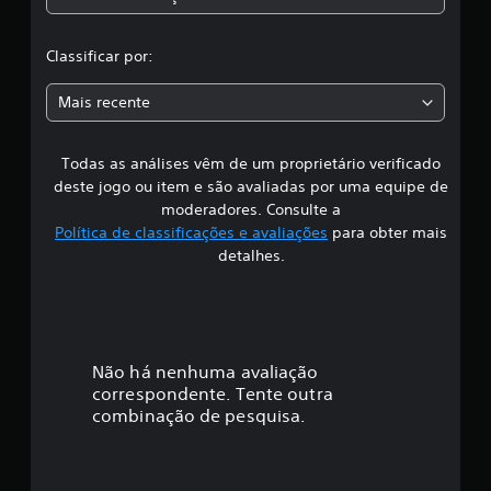
c
l
a
s
l
Classificar por:
s
i
a
f
Mais recente
i
s
c
a
Todas as análises vêm de um proprietário verificado
s
ç
deste jogo ou item e são avaliadas por uma equipe de
õ
i
moderadores. Consulte a
e
Política de classificações e avaliações
para obter mais
s
f
detalhes.
i
c
a
Não há nenhuma avaliação
correspondente. Tente outra
ç
combinação de pesquisa.
ã