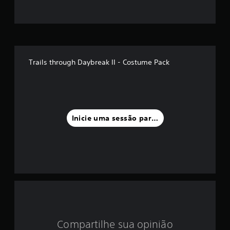
o
m
é
d
Trails through Daybreak II - Costume Pack
i
a
f
Inicie uma sessão para classificar
o
i
d
e
5
Compartilhe sua opinião