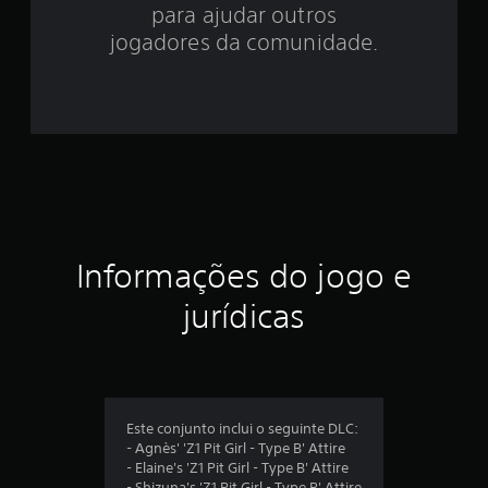
e
para ajudar outros
s
jogadores da comunidade.
t
r
e
l
a
Informações do jogo e
s
jurídicas
e
m
u
Este conjunto inclui o seguinte DLC:
m
- Agnès' 'Z1 Pit Girl - Type B' Attire
- Elaine's 'Z1 Pit Girl - Type B' Attire
t
- Shizuna's 'Z1 Pit Girl - Type B' Attire