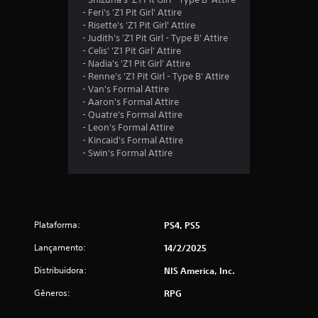
- Feri's 'Z1 Pit Girl' Attire
o
- Risette's 'Z1 Pit Girl' Attire
- Judith's 'Z1 Pit Girl - Type B' Attire
t
- Celis' 'Z1 Pit Girl' Attire
- Nadia's 'Z1 Pit Girl' Attire
a
- Renne's 'Z1 Pit Girl - Type B' Attire
- Van's Formal Attire
l
- Aaron's Formal Attire
- Quatre's Formal Attire
d
- Leon's Formal Attire
- Kincaid's Formal Attire
e
- Swin's Formal Attire
4
c
Plataforma:
PS4, PS5
l
Lançamento:
14/2/2025
a
Distribuidora:
NIS America, Inc.
s
Gêneros:
RPG
s