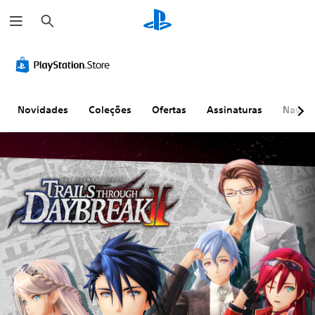
P
e
s
q
u
i
s
a
r
Novidades
Coleções
Ofertas
Assinaturas
Naveg