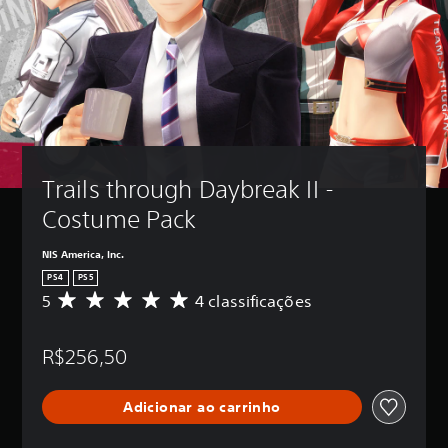
Trails through Daybreak II - 
Costume Pack
NIS America, Inc.
PS4
PS5
5
4 classificações
D
e
5
R$256,50
e
s
t
Adicionar ao carrinho
r
e
l