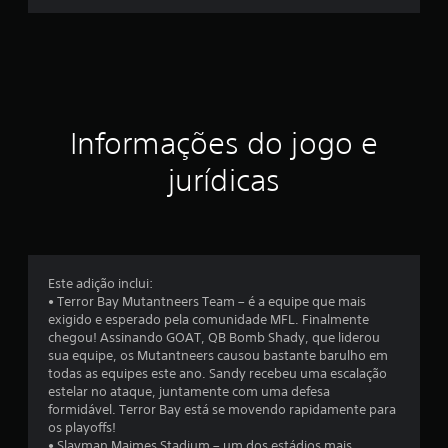
e
s
t
r
Informações do jogo e
e
jurídicas
l
a
s
Este adição inclui:
e
• Terror Bay Mutantneers Team – é a equipe que mais
exigido e esperado pela comunidade MFL. Finalmente
m
chegou! Assinando GOAT, QB Bomb Shady, que liderou
sua equipe, os Mutantneers causou bastante barulho em
u
todas as equipes este ano. Sandy recebeu uma escalação
estelar no ataque, juntamente com uma defesa
m
formidável. Terror Bay está se movendo rapidamente para
os playoffs!
t
• Slayman Maimes Stadium – um dos estádios mais