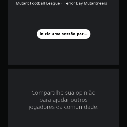
d
Mutant Football League - Terror Bay Mutantneers
i
a
f
Inicie uma sessão para classificar
o
i
d
e
4
Compartilhe sua opinião
.
para ajudar outros
1
jogadores da comunidade.
4