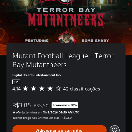
Mutant Football League - Terror 
Bay Mutantneers
Digital Dreams Entertainment Inc.
PS4
4.14
42 classificações
D
e
5
R$3,85
e
R$5,50
Economize 30%
Desconto aplicado no preço original de R$5,50
s
A oferta termina em 13/8/2026 06:59 AM UTC
t
Menor preço nos últimos 30 dias: R$5,50
r
e
Adicionar ao carrinho
l