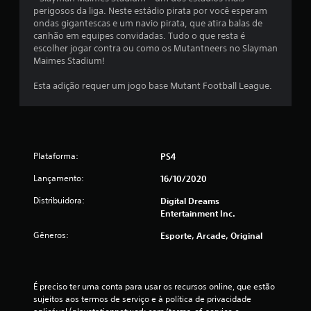
perigosos da liga. Neste estádio pirata por você esperam
o
ondas gigantescas e um navio pirata, que atira balas de
canhão em equipes convidadas. Tudo o que resta é
t
escolher jogar contra ou como os Mutantneers no Slayman
Maimes Stadium!
a
Esta adição requer um jogo base Mutant Football League.
l
d
e
Plataforma:
PS4
4
Lançamento:
16/10/2020
2
Distribuidora:
Digital Dreams
Entertainment Inc.
c
Gêneros:
Esporte, Arcade, Original
l
a
É preciso ter uma conta para usar os recursos online, que estão 
sujeitos aos termos de serviço e à política de privacidade 
s