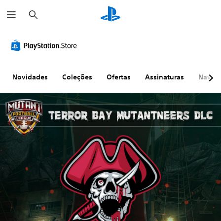
P
e
s
q
u
i
s
a
r
Novidades
Coleções
Ofertas
Assinaturas
Naveg