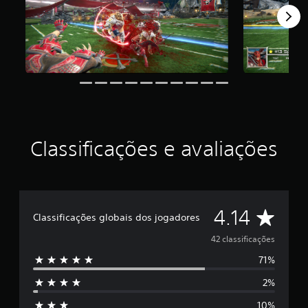
d
e
4
.
1
4
e
s
t
r
e
Classificações e avaliações
l
a
s
e
m
D
u
4.14
Classificações globais dos jogadores
m
t
e
42 classificações
o
71%
t
5
a
2%
l
e
d
10%