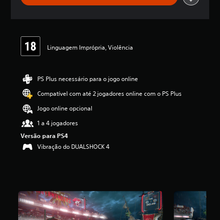
a
s
,
a
c
Linguagem Imprópria, Violência
l
a
s
s
PS Plus necessário para o jogo online
i
Compatível com até 2 jogadores online com o PS Plus
f
i
Jogo online opcional
c
a
1 a 4 jogadores
ç
Versão para PS4
ã
Vibração do DUALSHOCK 4
o
m
é
d
i
a
f
o
i