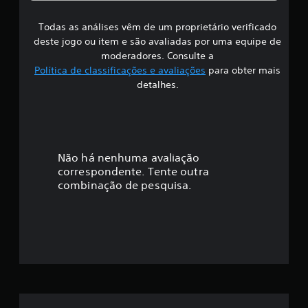
s
Todas as análises vêm de um proprietário verificado
s
deste jogo ou item e são avaliadas por uma equipe de
i
moderadores. Consulte a
Política de classificações e avaliações
para obter mais
f
detalhes.
i
c
a
Não há nenhuma avaliação
correspondente. Tente outra
ç
combinação de pesquisa.
ã
o
m
é