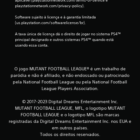
aplicável (playstationnetwork.com/terms-of-service e 
playstationnetwork.com/privacy-policy).
s
Software sujeito à licença e à garantia limitada 
i
(us.playstation.com/softwarelicense/br).
f
A taxa única de licença dá o direito de jogar no sistema PS4™ 
principal designado e outros sistemas PS4™ quando está 
i
usando essa conta.
c
a
O jogo MUTANT FOOTBALL LEAGUE® é um trabalho de
paródia e não é afiliado, e não endossado ou patrocinado
ç
pela National Football League ou pela National Football
õ
League Players Association.
e
© 2017-2023 Digital Dreams Entertainment Inc.
MUTANT FOOTBALL LEAGUE, MFL, o logotipo MUTANT
s
FOOTBALL LEAGUE e o logotipo MFL são marcas
registradas da Digital Dreams Entertainment Inc. nos EUA e
em outros países.
Todos os direitos reservados.