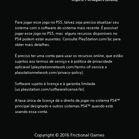
3
0
Para jogar esse jogo no PS5, talvez seja preciso atualizar seu 
sistema com o software do sistema mais recente. É possível 
c
jogar esse jogo no PS5, mas  alguns recursos disponíveis no 
PS4 podem estar ausentes. Consulte PlayStation.com/bc para 
l
obter mais detalhes.
a
É preciso ter uma conta para usar os recursos online, que estão 
sujeitos aos termos de serviço e à política de privacidade 
s
aplicável (playstationnetwork.com/terms-of-service e 
playstationnetwork.com/privacy-policy).
s
Software sujeito à licença e à garantia limitada 
i
(us.playstation.com/softwarelicense/br).
f
A taxa única de licença dá o direito de jogar no sistema PS4™ 
principal designado e outros sistemas PS4™ quando está 
usando essa conta.
i
c
a
Copyright © 2016 Frictional Games