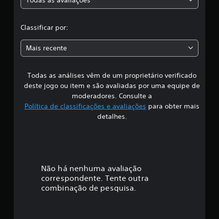
c
f
i
l
c
Classificar por:
a
a
ç
Mais recente
õ
s
e
s
Todas as análises vêm de um proprietário verificado
s
deste jogo ou item e são avaliadas por uma equipe de
i
moderadores. Consulte a
Política de classificações e avaliações
para obter mais
f
detalhes.
i
c
a
Não há nenhuma avaliação
correspondente. Tente outra
ç
combinação de pesquisa.
ã