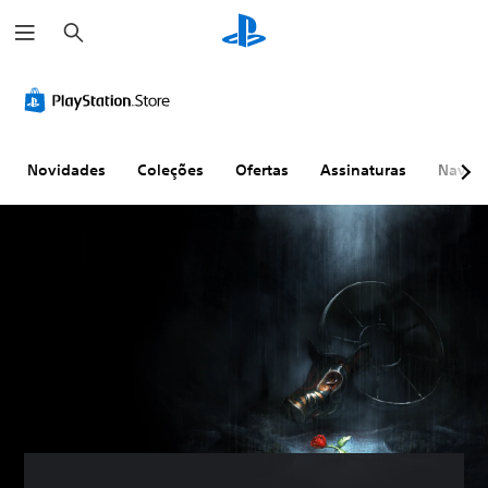
P
e
s
q
u
i
s
a
r
Novidades
Coleções
Ofertas
Assinaturas
Naveg