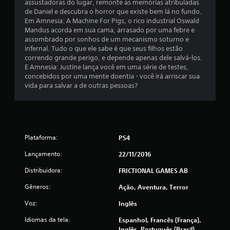
m
assustadoras do lugar, remonte as memórias atribuladas
de Daniel e descubra o horror que existe bem lá no fundo.
u
Em Amnesia: A Machine For Pigs, o rico industrial Oswald
Mandus acorda em sua cama, arrasado por uma febre e
m
assombrado por sonhos de um mecanismo soturno e
infernal. Tudo o que ele sabe é que seus filhos estão
t
correndo grande perigo, e depende apenas dele salvá-los.
E Amnesia: Justine lança você em uma série de testes,
o
concebidos por uma mente doentia - você irá arriscar sua
vida para salvar a de outras pessoas?
t
a
l
Plataforma:
PS4
d
Lançamento:
22/11/2016
e
Distribuidora:
FRICTIONAL GAMES AB
Gêneros:
1
Ação, Aventura, Terror
Voz:
Inglês
4
Idiomas da tela:
Espanhol, Francês (França),
3
Inglês, Português (Brasil)