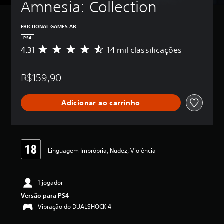
Amnesia: Collection
FRICTIONAL GAMES AB
PS4
4.31
14 mil classificações
D
e
5
R$159,90
e
s
t
Adicionar ao carrinho
r
e
l
a
s
,
Linguagem Imprópria, Nudez, Violência
a
c
l
1 jogador
a
s
Versão para PS4
s
Vibração do DUALSHOCK 4
i
f