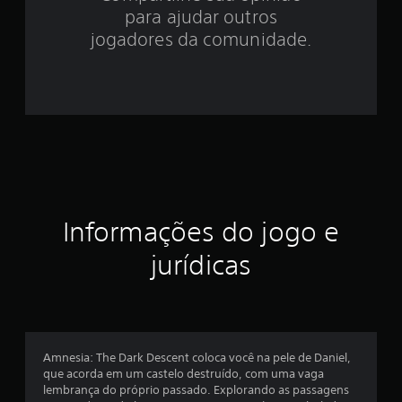
.
para ajudar outros
3
jogadores da comunidade.
1
e
s
t
r
Informações do jogo e
e
jurídicas
l
a
s
Amnesia: The Dark Descent coloca você na pele de Daniel,
e
que acorda em um castelo destruído, com uma vaga
lembrança do próprio passado. Explorando as passagens