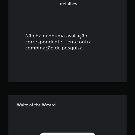
f
detalhes.
i
c
a
Não há nenhuma avaliação
correspondente. Tente outra
ç
combinação de pesquisa.
ã
o
m
é
d
Waltz of the Wizard
i
a