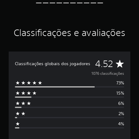
l
a
s
e
m
Classificações e avaliações
u
m
t
o
t
D
a
4.52
Classificações globais dos jogadores
l
d
e
1076 classificações
e
73%
1
5
m
15%
i
e
l
6%
c
s
l
2%
a
t
s
4%
s
r
i
f