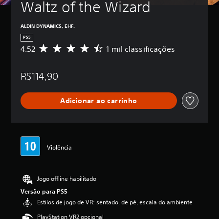
Waltz of the Wizard
ALDIN DYNAMICS, EHF.
PS5
4.52
1 mil classificações
D
e
5
R$114,90
e
s
t
Adicionar ao carrinho
r
e
l
a
s
,
Violência
a
c
l
Jogo offline habilitado
a
s
Versão para PS5
s
Estilos de jogo de VR: sentado, de pé, escala do ambiente
i
f
PlayStation VR2 opcional