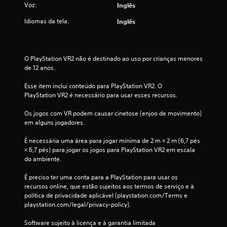
Voz:
Inglês
i
Idiomas da tela:
Inglês
f
i
O PlayStation VR2 não é destinado ao uso por crianças menores 
de 12 anos.
c
Esse item inclui conteúdo para PlayStation VR2. O 
a
PlayStation VR2 é necessário para usar esses recursos.
ç
Os jogos com VR podem causar cinetose (enjoo de movimento) 
em alguns jogadores.
õ
É necessária uma área para jogar mínima de 2 m × 2 m (6,7 pés 
e
× 6,7 pés) para jogar os jogos para PlayStation VR2 em escala 
do ambiente.
s
É preciso ter uma conta para a PlayStation para usar os 
recursos online, que estão sujeitos aos termos de serviço e à 
política de privacidade aplicável (playstation.com/Terms e 
playstation.com/legal/privacy-policy).
Software sujeito à licença e à garantia limitada 