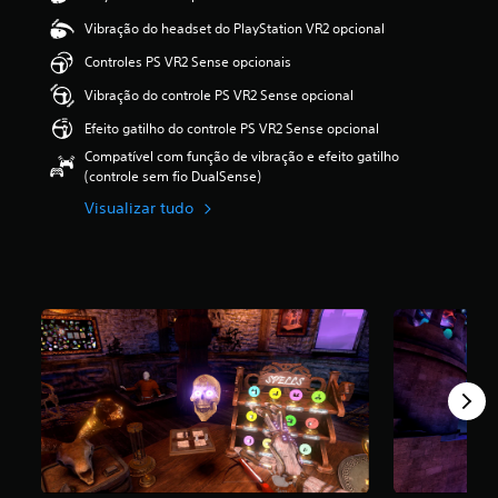
i
Vibração do headset do PlayStation VR2 opcional
c
a
Controles PS VR2 Sense opcionais
ç
ã
Vibração do controle PS VR2 Sense opcional
o
Efeito gatilho do controle PS VR2 Sense opcional
m
é
Compatível com função de vibração e efeito gatilho
d
(controle sem fio DualSense)
i
Visualizar tudo
a
f
o
i
d
e
4
.
5
2
e
s
t
r
e