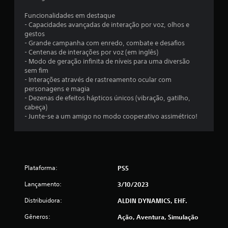
l
Funcionalidades em destaque
- Capacidades avançadas de interação por voz, olhos e
d
gestos
- Grande campanha com enredo, combate e desafios
e
- Centenas de interações por voz (em inglês)
- Modo de geração infinita de níveis para uma diversão
1
sem fim
- Interações através de rastreamento ocular com
personagens e magia
0
- Dezenas de efeitos hápticos únicos (vibração, gatilho,
cabeça)
7
- Junte-se a um amigo no modo cooperativo assimétrico!
6
c
l
Plataforma:
PS5
a
Lançamento:
3/10/2023
Distribuidora:
ALDIN DYNAMICS, EHF.
s
Gêneros:
Ação, Aventura, Simulação
s