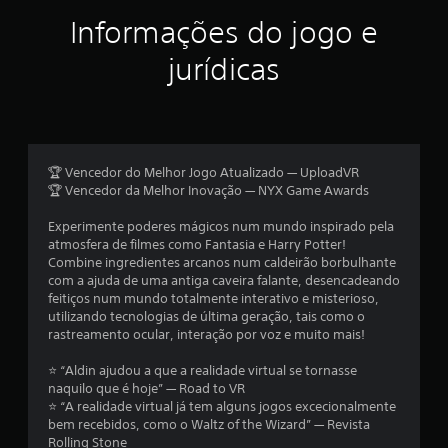
r
Informações do jogo e
e
jurídicas
l
a
s
🏆 Vencedor do Melhor Jogo Atualizado — UploadVR
e
🏆 Vencedor da Melhor Inovação — NYX Game Awards
m
Experimente poderes mágicos num mundo inspirado pela
atmosfera de filmes como Fantasia e Harry Potter!
u
Combine ingredientes arcanos num caldeirão borbulhante
com a ajuda de uma antiga caveira falante, desencadeando
m
feitiços num mundo totalmente interativo e misterioso,
utilizando tecnologias de última geração, tais como o
t
rastreamento ocular, interação por voz e muito mais!
o
⭐️ “Aldin ajudou a que a realidade virtual se tornasse
naquilo que é hoje” — Road to VR
t
⭐️ “A realidade virtual já tem alguns jogos excecionalmente
bem recebidos, como o Waltz of the Wizard” — Revista
a
Rolling Stone