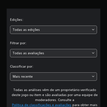
e
i
c
l
a
ç
a
Edições:
õ
e
s
Todas as edições
s
,
Filtrar por:
a
Todas as avaliações
c
l
Classificar por:
a
Mais recente
s
Todas as análises vêm de um proprietário verificado
s
deste jogo ou item e são avaliadas por uma equipe de
i
moderadores. Consulte a
Política de classificações e avaliações
para obter mais