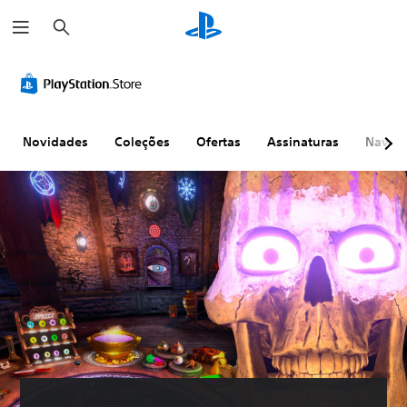
P
e
s
q
u
i
s
a
r
Novidades
Coleções
Ofertas
Assinaturas
Naveg