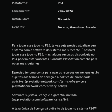
2
Plataforma:
PS4
c
Lançamento:
21/6/2024
Distribuidora:
l
Microids
Gêneros:
Arcade, Aventura, Arcade
a
s
Para jogar esse jogo no PS5, talvez seja preciso atualizar seu 
s
sistema com o software do sistema mais recente. É possível 
jogar esse jogo no PS5, mas  alguns recursos disponíveis no 
i
PS4 podem estar ausentes. Consulte PlayStation.com/bc para 
obter mais detalhes.
f
É preciso ter uma conta para usar os recursos online, que estão 
i
sujeitos aos termos de serviço e à política de privacidade 
aplicável (playstationnetwork.com/terms-of-service e 
c
playstationnetwork.com/privacy-policy).
a
Software sujeito à licença e à garantia limitada 
(us.playstation.com/softwarelicense/br).
ç
A taxa única de licença dá o direito de jogar no sistema PS4™ 