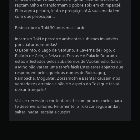
m
raptam Miho e transformam o pobre Toki em chimpanzé!
Ei-lo agora peludo, lento e preguiçoso! A sua amada tem
u
com que preocupar…
m
Redescobre o Toki 30 anos mais tarde:
t
Incarna o Toki e percorre ambientes sublimes invadidos
por criaturas imundas!
o
O Labirinto, o Lago de Neptuno, a Caverna de Fogo, o
Palácio de Gelo, a Selva das Trevas e o Palácio Dourado
t
estão infestados pelos subalternos de Vookimedlo. Salvar
a Miho não vai ser uma tarefa fácil! Estes seres abjetos que
a
respondem pelos queridos nomes de Boloragog,
Rambacha, Mogulvar, Zorzamoth e Bashtar causam-nos
l
verdadeiros arrepios e não é o aspeto do Toki que te vai
deixar tranquilo!
d
Vai ser necessário contentares-te com poucos meios para
e
te desenvencilhares. Felizmente, o Toki consegue andar,
saltar, nadar, escalar e cuspir!
6
0