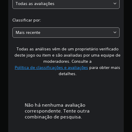
Todas as avaliações
c
c
a
ç
l
Classificar por:
õ
e
a
s
Mais recente
s
Todas as análises vêm de um proprietário verificado
s
deste jogo ou item e são avaliadas por uma equipe de
i
moderadores. Consulte a
Política de classificações e avaliações
para obter mais
f
detalhes.
i
c
a
Não há nenhuma avaliação
correspondente. Tente outra
ç
combinação de pesquisa.
ã