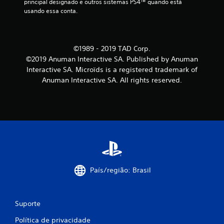
õ
principal designado e outros sistemas PS4™ quando está 
usando essa conta.
e
s
©1989 - 2019 TAD Corp.
©2019 Anuman Interactive SA. Published by Anuman
Interactive SA. Microïds is a registered trademark of
Anuman Interactive SA. All rights reserved.
País/região: Brasil
Suporte
Política de privacidade