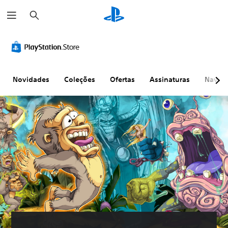
P
e
s
q
u
i
s
a
r
Novidades
Coleções
Ofertas
Assinaturas
Naveg