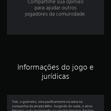
Compartilhe sua opinião
.
para ajudar outros
1
jogadores da comunidade.
8
e
s
t
r
Informações do jogo e
e
jurídicas
l
a
s
Toki, o guerreiro, vive pacificamente na selva na
e
companhia da amada Miho. Surgindo do nada, o atroz
feiticeiro vudu Vookimedlo e o ignóbil demónio Bashtar