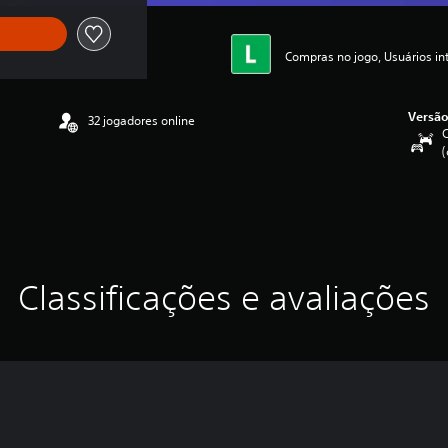
Compras no jogo, Usuários i
Versão
32 jogadores online
C
(
Classificações e avaliações