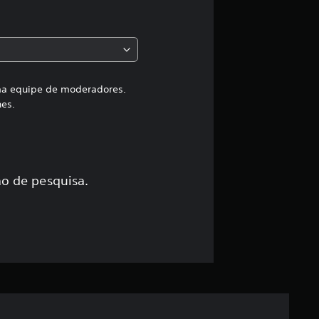
i
f
i
c
uma equipe de moderadores.
hes.
a
ç
ã
o de pesquisa.
o