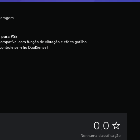
nteragem
 para PS5
ompatível com função de vibração e efeito gatilho
controle sem fio DualSense)
N
0.0
e
Nenhuma classificação