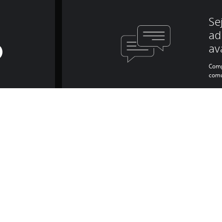
Se
ad
av
Comp
comu
nformações do jogo e jurídic
oeda premium do Fall Guys que pode ser usada para comprar itens