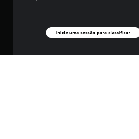
Inicie uma sessão para classificar
I
Compre 12.500 Bufunfas, a m