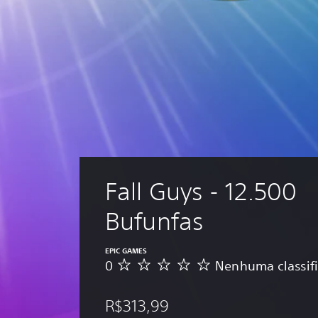
Fall Guys - 12.500 
Bufunfas
EPIC GAMES
0
Nenhuma classif
N
e
n
R$313,99
h