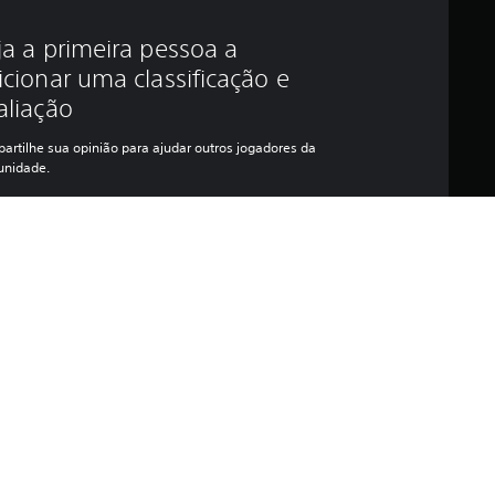
ja a primeira pessoa a
icionar uma classificação e
aliação
artilhe sua opinião para ajudar outros jogadores da
nidade.
as
 cosméticos, como cores e