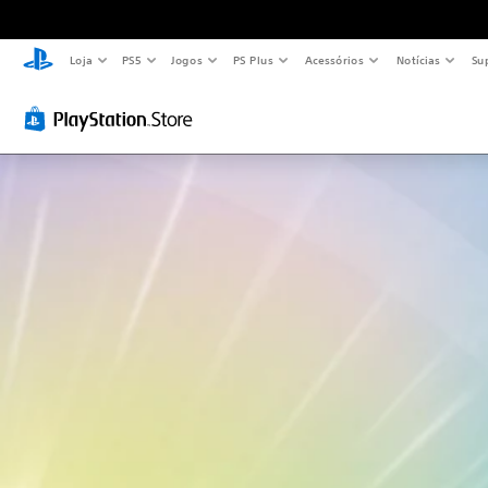
Loja
PS5
Jogos
PS Plus
Acessórios
Notícias
Su