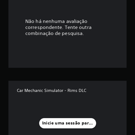
c
a
Não há nenhuma avaliação
correspondente. Tente outra
ç
combinação de pesquisa.
ã
o
m
é
d
Car Mechanic Simulator - Rims DLC
i
a
f
Inicie uma sessão para classificar
o