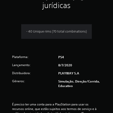
jurídicas
l
a
s
- 40 Unique rims (70 total combinations)
e
m
u
Plataforma:
PS4
m
Lançamento:
8/7/2020
t
Distribuidora:
PLAYWAY S.A
o
Gêneros:
Simulação, Direção/corrida,
Educativo
t
a
É preciso ter uma conta para a PlayStation para usar os 
l
recursos online, que estão sujeitos aos termos de serviço e à 