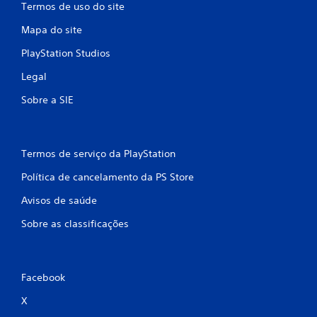
Termos de uso do site
i
Mapa do site
c
PlayStation Studios
a
Legal
ç
Sobre a SIE
õ
e
Termos de serviço da PlayStation
s
Política de cancelamento da PS Store
Avisos de saúde
Sobre as classificações
Facebook
X