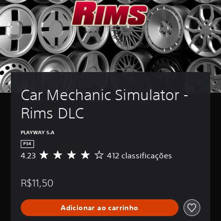
Car Mechanic Simulator - 
Rims DLC
PLAYWAY S.A
PS4
4.23
412 classificações
D
e
5
R$11,50
e
s
t
Adicionar ao carrinho
r
e