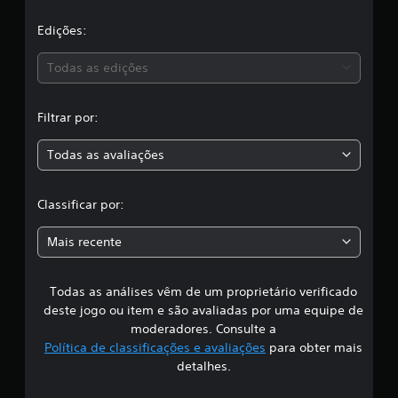
l
e
a
Edições:
4
1
s
2
Todas as edições
c
,
l
a
Filtrar por:
s
a
s
Todas as avaliações
i
c
f
i
l
Classificar por:
c
a
a
ç
Mais recente
õ
s
e
s
Todas as análises vêm de um proprietário verificado
s
deste jogo ou item e são avaliadas por uma equipe de
i
moderadores. Consulte a
Política de classificações e avaliações
para obter mais
f
detalhes.
i