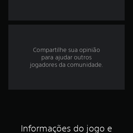
i
d
e
4
Compartilhe sua opinião
.
para ajudar outros
2
jogadores da comunidade.
3
e
s
t
r
Informações do jogo e
e