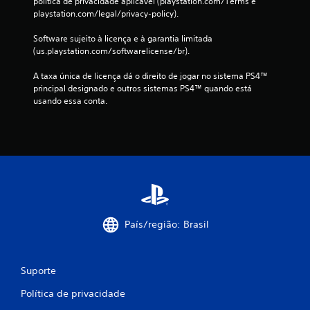
política de privacidade aplicável (playstation.com/Terms e 
d
playstation.com/legal/privacy-policy).
e
Software sujeito à licença e à garantia limitada 
(us.playstation.com/softwarelicense/br).
4
A taxa única de licença dá o direito de jogar no sistema PS4™ 
1
principal designado e outros sistemas PS4™ quando está 
usando essa conta.
2
c
l
a
s
País/região: Brasil
s
i
Suporte
f
Política de privacidade