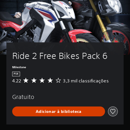
Ride 2 Free Bikes Pack 6
Milestone
PS4
4.22
3,3 mil classificações
D
e
5
Gratuito
e
s
t
Adicionar à biblioteca
r
e
l
a