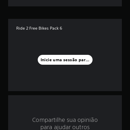
m
é
d
Ride 2 Free Bikes Pack 6
i
a
f
Inicie uma sessão para classificar
o
i
d
e
4
Compartilhe sua opinião
.
para ajudar outros