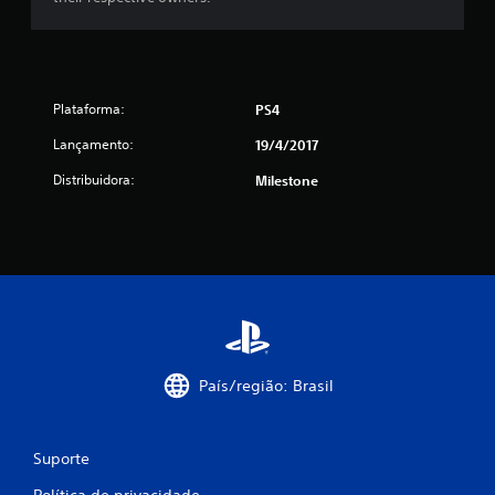
õ
e
s
Plataforma:
PS4
Lançamento:
19/4/2017
Distribuidora:
Milestone
País/região: Brasil
Suporte