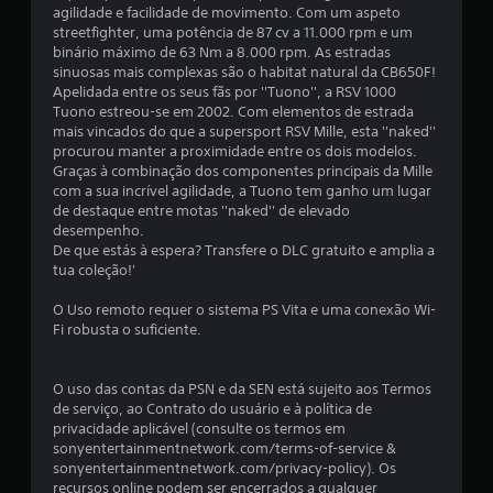
u
agilidade e facilidade de movimento. Com um aspeto
streetfighter, uma potência de 87 cv a 11.000 rpm e um
m
binário máximo de 63 Nm a 8.000 rpm. As estradas
sinuosas mais complexas são o habitat natural da CB650F!
t
Apelidada entre os seus fãs por ''Tuono'', a RSV 1000
Tuono estreou-se em 2002. Com elementos de estrada
o
mais vincados do que a supersport RSV Mille, esta ''naked''
procurou manter a proximidade entre os dois modelos.
t
Graças à combinação dos componentes principais da Mille
com a sua incrível agilidade, a Tuono tem ganho um lugar
a
de destaque entre motas ''naked'' de elevado
desempenho.
l
De que estás à espera? Transfere o DLC gratuito e amplia a
tua coleção!'
d
O Uso remoto requer o sistema PS Vita e uma conexão Wi-
e
Fi robusta o suficiente.
3
O uso das contas da PSN e da SEN está sujeito aos Termos
de serviço, ao Contrato do usuário e à política de
3
privacidade aplicável (consulte os termos em
sonyentertainmentnetwork.com/terms-of-service &
0
sonyentertainmentnetwork.com/privacy-policy). Os
recursos online podem ser encerrados a qualquer