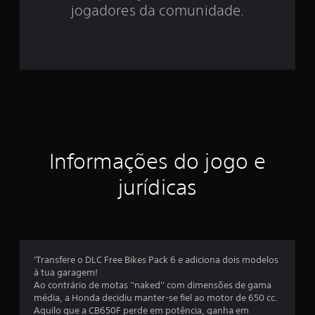
2
jogadores da comunidade.
2
e
s
t
r
Informações do jogo e
e
jurídicas
l
a
s
'Transfere o DLC Free Bikes Pack 6 e adiciona dois modelos
e
à tua garagem!
Ao contrário de motas ''naked'' com dimensões de gama
m
média, a Honda decidiu manter-se fiel ao motor de 650 cc.
Aquilo que a CB650F perde em potência, ganha em