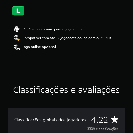
s
,
a
c
l
PS Plus necessário para o jogo online
a
s
Compatível com até 12 jogadores online com o PS Plus
s
i
Jogo online opcional
f
i
c
a
ç
ã
o
Classificações e avaliações
m
é
d
i
a
f
D
4.22
Classificações globais dos jogadores
o
i
e
3309 classificações
d