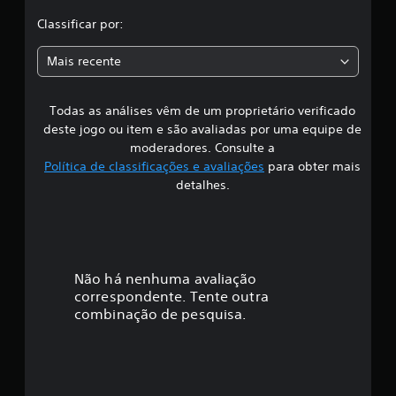
l
,
Classificar por:
3
m
a
Mais recente
i
l
s
c
l
Todas as análises vêm de um proprietário verificado
s
a
deste jogo ou item e são avaliadas por uma equipe de
s
i
moderadores. Consulte a
s
Política de classificações e avaliações
para obter mais
i
f
detalhes.
f
i
i
c
a
c
ç
õ
a
Não há nenhuma avaliação
e
correspondente. Tente outra
s
ç
combinação de pesquisa.
ã
o