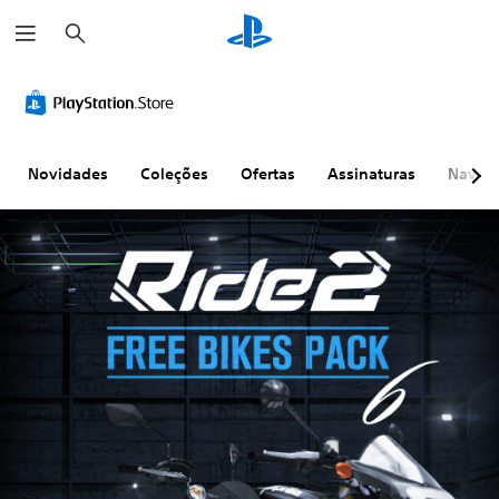
P
e
s
q
u
i
s
a
r
Novidades
Coleções
Ofertas
Assinaturas
Naveg