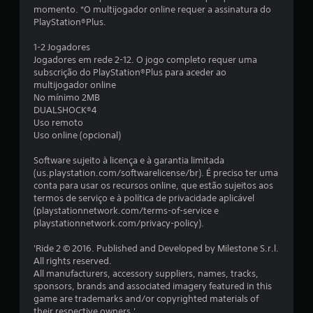
9
momento. *O multijogador online requer a assinatura do
PlayStation®Plus.
c
1-2 Jogadores
l
Jogadores em rede 2-12. O jogo completo requer uma
subscrição do PlayStation®Plus para aceder ao
a
multijogador online
No mínimo 2MB
s
DUALSHOCK®4
Uso remoto
s
Uso online (opcional)
i
Software sujeito à licença e à garantia limitada
(us.playstation.com/softwarelicense/br). É preciso ter uma
f
conta para usar os recursos online, que estão sujeitos aos
termos de serviço e à política de privacidade aplicável
i
(playstationnetwork.com/terms-of-service e
playstationnetwork.com/privacy-policy).
c
'Ride 2 © 2016. Published and Developed by Milestone S.r.l.
a
All rights reserved.
All manufacturers, accessory suppliers, names, tracks,
ç
sponsors, brands and associated imagery featured in this
game are trademarks and/or copyrighted materials of
their respective owners.'