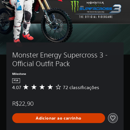
Monster Energy Supercross 3 - 
Official Outfit Pack
Milestone
PS4
4.07
72 classificações
D
e
5
R$22,90
e
s
t
Adicionar ao carrinho
r
e
l