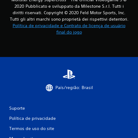
s
2020 Pubblicato e sviluppato da Milestone S.r.l. Tutti i
diritti riservati. Copyright © 2020 Feld Motor Sports, Inc.
i
Tutti gli altri marchi sono proprietà dei rispettivi detentori.
Política de privacidade e Contrato de licença de usuário
f
final do jogo
i
c
a
ç
õ
País/região: Brasil
e
Suporte
s
Política de privacidade
Termos de uso do site