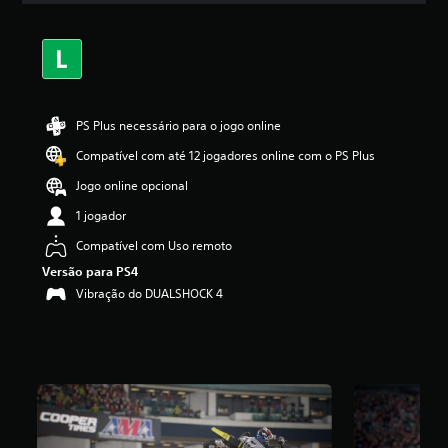
a
s
,
a
c
l
a
PS Plus necessário para o jogo online
s
Compatível com até 12 jogadores online com o PS Plus
s
i
Jogo online opcional
f
i
1 jogador
c
Compatível com Uso remoto
a
ç
Versão para PS4
ã
Vibração do DUALSHOCK 4
o
m
é
d
i
a
f
o
i