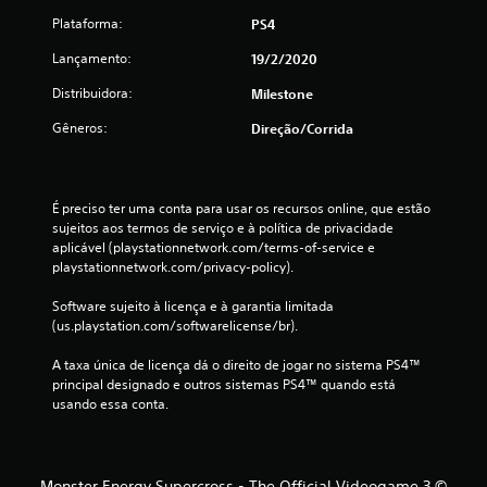
Plataforma:
o
PS4
Lançamento:
19/2/2020
t
Distribuidora:
Milestone
a
Gêneros:
Direção/corrida
l
d
É preciso ter uma conta para usar os recursos online, que estão 
e
sujeitos aos termos de serviço e à política de privacidade 
aplicável (playstationnetwork.com/terms-of-service e 
7
playstationnetwork.com/privacy-policy).
2
Software sujeito à licença e à garantia limitada 
(us.playstation.com/softwarelicense/br).
c
A taxa única de licença dá o direito de jogar no sistema PS4™ 
principal designado e outros sistemas PS4™ quando está 
l
usando essa conta.
a
s
Monster Energy Supercross - The Official Videogame 3 ©