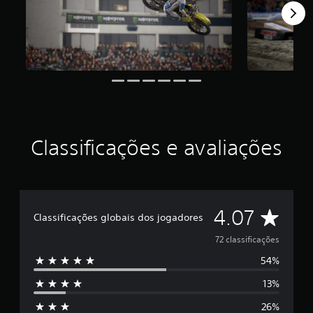
d
e
4
.
0
7
e
s
t
r
e
Classificações e avaliações
l
a
s
e
m
D
4.07
u
Classificações globais dos jogadores
m
e
t
72 classificações
o
54%
5
t
a
13%
e
l
d
26%