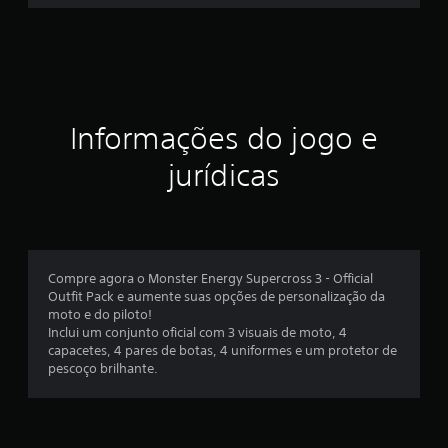
s
t
r
Informações do jogo e
e
jurídicas
l
a
s
Compre agora o Monster Energy Supercross 3 - Official
e
Outfit Pack e aumente suas opções de personalização da
moto e do piloto!
m
Inclui um conjunto oficial com 3 visuais de moto, 4
capacetes, 4 pares de botas, 4 uniformes e um protetor de
u
pescoço brilhante.
m
t