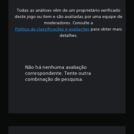
s
Todas as análises vêm de um proprietário verificado
s
deste jogo ou item e são avaliadas por uma equipe de
i
moderadores. Consulte a
Política de classificações e avaliações
para obter mais
f
detalhes.
i
c
a
Não há nenhuma avaliação
correspondente. Tente outra
ç
combinação de pesquisa.
ã
o
m
é