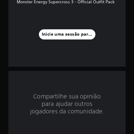
d
Monster Energy Supercross 3 - Official Outfit Pack
i
a
f
Inicie uma sessão para classificar
o
i
d
e
4
Compartilhe sua opinião
.
para ajudar outros
0
jogadores da comunidade.
7
e