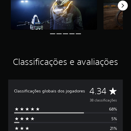
d
e
4
.
3
4
e
s
t
r
e
Classificações e avaliações
l
a
s
e
m
D
4.34
u
Classificações globais dos jogadores
m
e
t
38 classificações
o
68%
5
t
a
5%
e
l
d
21%