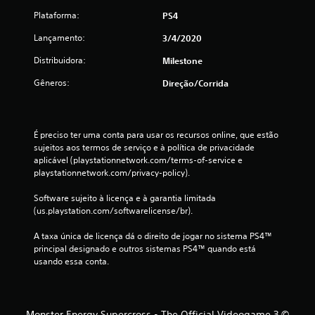
Plataforma:
o
PS4
Lançamento:
3/4/2020
t
Distribuidora:
Milestone
a
Gêneros:
Direção/corrida
l
d
É preciso ter uma conta para usar os recursos online, que estão 
e
sujeitos aos termos de serviço e à política de privacidade 
aplicável (playstationnetwork.com/terms-of-service e 
3
playstationnetwork.com/privacy-policy).
8
Software sujeito à licença e à garantia limitada 
(us.playstation.com/softwarelicense/br).
c
A taxa única de licença dá o direito de jogar no sistema PS4™ 
principal designado e outros sistemas PS4™ quando está 
l
usando essa conta.
a
s
Monster Energy Supercross - The Official Videogame 3 ©