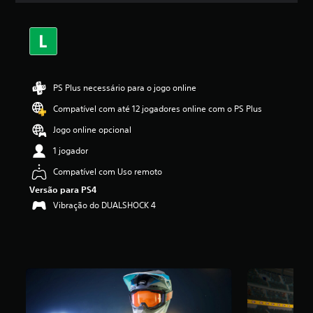
a
s
,
a
c
l
a
PS Plus necessário para o jogo online
s
Compatível com até 12 jogadores online com o PS Plus
s
i
Jogo online opcional
f
i
1 jogador
c
Compatível com Uso remoto
a
ç
Versão para PS4
ã
Vibração do DUALSHOCK 4
o
m
é
d
i
a
f
o
i