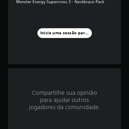
d
Monster Energy Supercross 3 - Neckbrace Pack
i
a
f
Inicie uma sessão para classificar
o
i
d
e
4
Compartilhe sua opinião
.
para ajudar outros
3
jogadores da comunidade.
4
e