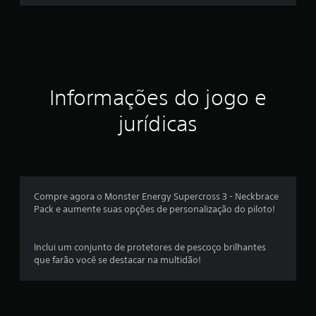
s
t
r
Informações do jogo e
e
jurídicas
l
a
s
Compre agora o Monster Energy Supercross 3 - Neckbrace
e
Pack e aumente suas opções de personalização do piloto!
m
Inclui um conjunto de protetores de pescoço brilhantes
u
que farão você se destacar na multidão!
m
t