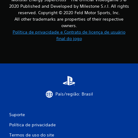
s
2020 Published and Developed by Milestone S.r.l. All rights
reserved. Copyright © 2020 Feld Motor Sports, Inc.
i
All other trademarks are properties of their respective
owners.
f
Política de privacidade e Contrato de licença de usuário
final do jogo
i
c
a
ç
õ
País/região: Brasil
e
s
Suporte
Política de privacidade
Termos de uso do site