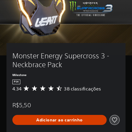
Monster Energy Supercross 3 - 
Neckbrace Pack
Milestone
PS4
4.34
38 classificações
D
e
5
R$5,50
e
s
t
Adicionar ao carrinho
r
e
l