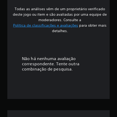
s
Todas as análises vêm de um proprietário verificado
s
deste jogo ou item e são avaliadas por uma equipe de
i
moderadores. Consulte a
Política de classificações e avaliações
para obter mais
f
detalhes.
i
c
a
Não há nenhuma avaliação
correspondente. Tente outra
ç
combinação de pesquisa.
ã
o
m
é