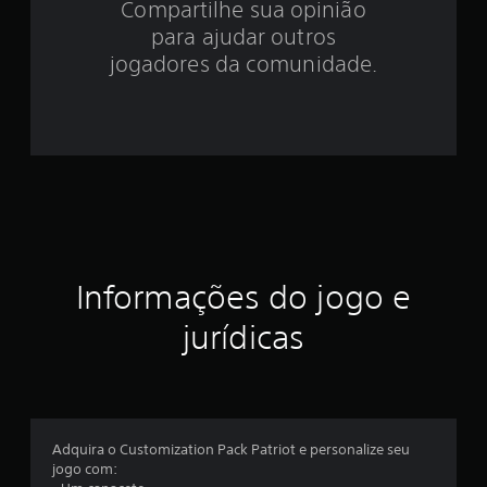
.
Compartilhe sua opinião
para ajudar outros
6
jogadores da comunidade.
4
e
s
t
r
e
Informações do jogo e
l
jurídicas
a
s
e
Adquira o Customization Pack Patriot e personalize seu
jogo com: