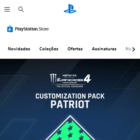
P
e
s
q
u
i
s
a
r
Novidades
Coleções
Ofertas
Assinaturas
Naveg