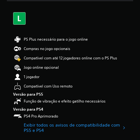
a
s
,
a
c
l
a
PS Plus necessário para o jogo online
s
Compras no jogo opcionais
s
i
Compatível com até 12 jogadores online com o PS Plus
f
i
Jogo online opcional
c
1 jogador
a
ç
Compatível com Uso remoto
ã
Versão para PS5
o
m
Função de vibração e efeito gatilho necessários
é
Versão para PS4
d
PS4 Pro Aprimorado
i
a
Exibir todos os avisos de compatibilidade com
f
PS5 e PS4
o
i