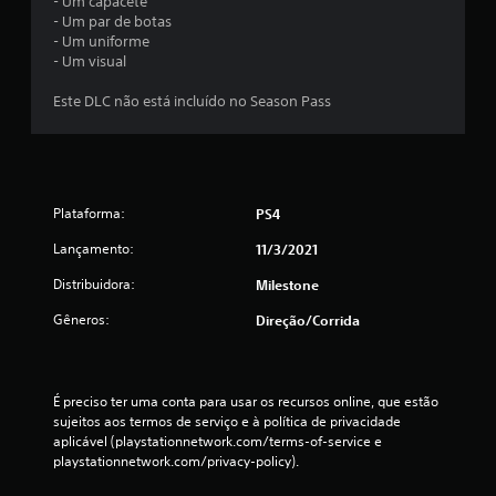
m
- Um capacete
- Um par de botas
u
- Um uniforme
- Um visual
m
Este DLC não está incluído no Season Pass
t
o
t
Plataforma:
PS4
a
Lançamento:
11/3/2021
l
Distribuidora:
Milestone
d
Gêneros:
Direção/corrida
e
1
É preciso ter uma conta para usar os recursos online, que estão 
sujeitos aos termos de serviço e à política de privacidade 
aplicável (playstationnetwork.com/terms-of-service e 
4
playstationnetwork.com/privacy-policy).
c