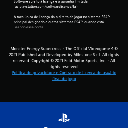
Software sujeito à licença e à garantia limitada 
(us.playstation.com/softwarelicense/br).
l
A taxa única de licença dá o direito de jogar no sistema PS4™ 
a
principal designado e outros sistemas PS4™ quando está 
usando essa conta.
s
s
Monster Energy Supercross - The Official Videogame 4 ©
i
2021 Published and Developed by Milestone S.r.l. All rights
f
reserved. Copyright © 2021 Feld Motor Sports, Inc. - All
rights reserved.
i
Política de privacidade e Contrato de licença de usuário
final do jogo
c
a
ç
õ
e