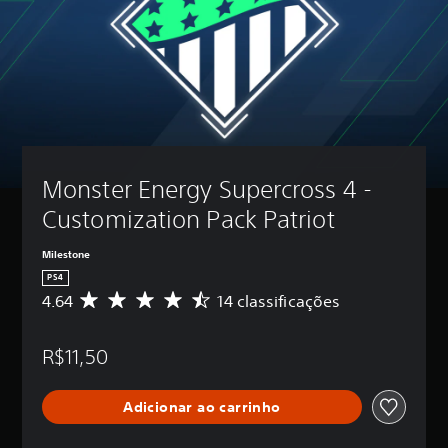
Monster Energy Supercross 4 - 
Customization Pack Patriot
Milestone
PS4
4.64
14 classificações
D
e
5
R$11,50
e
s
t
Adicionar ao carrinho
r
e
l