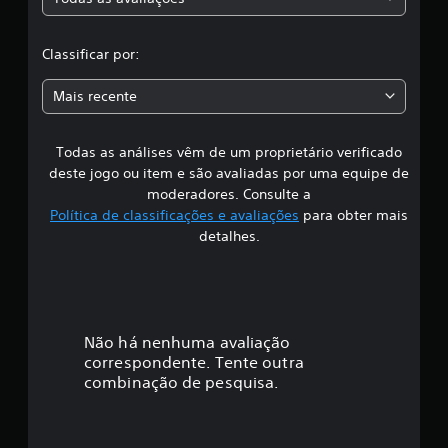
c
l
Classificar por:
a
Mais recente
s
Todas as análises vêm de um proprietário verificado
s
deste jogo ou item e são avaliadas por uma equipe de
i
moderadores. Consulte a
Política de classificações e avaliações
para obter mais
f
detalhes.
i
c
a
Não há nenhuma avaliação
correspondente. Tente outra
ç
combinação de pesquisa.
ã