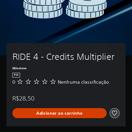
RIDE 4 - Credits Multiplier
Milestone
PS5
0
Nenhuma classificação
N
e
n
R$28,50
h
u
m
Adicionar ao carrinho
a
c
l
a