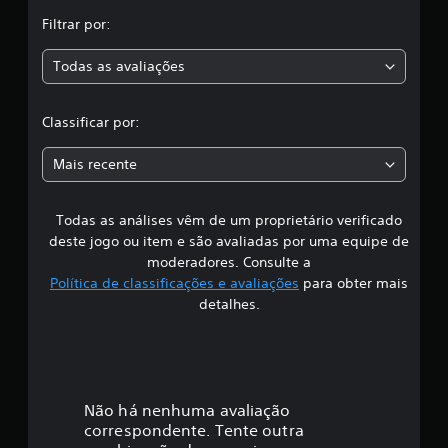
s
Filtrar por:
i
Todas as avaliações
f
i
Classificar por:
c
Mais recente
a
Todas as análises vêm de um proprietário verificado
ç
deste jogo ou item e são avaliadas por uma equipe de
ã
moderadores. Consulte a
Política de classificações e avaliações
para obter mais
o
detalhes.
Não há nenhuma avaliação
correspondente. Tente outra