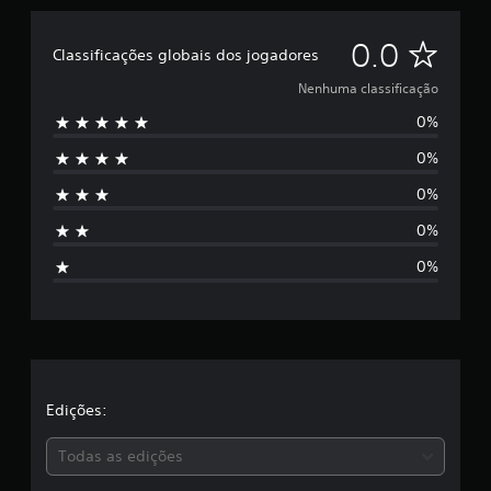
N
0.0
Classificações globais dos jogadores
e
Nenhuma classificação
0%
n
0%
h
0%
u
0%
m
0%
a
c
l
a
Edições:
s
Todas as edições