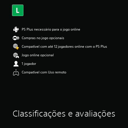
s
s
i
f
i
c
PS Plus necessário para o jogo online
a
Compras no jogo opcionais
ç
ã
Compatível com até 12 jogadores online com o PS Plus
o
Jogo online opcional
1 jogador
Compatível com Uso remoto
Classificações e avaliações