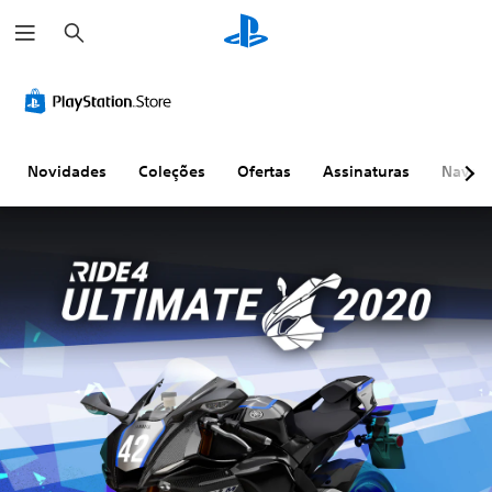
P
e
s
q
u
i
s
a
r
Novidades
Coleções
Ofertas
Assinaturas
Naveg