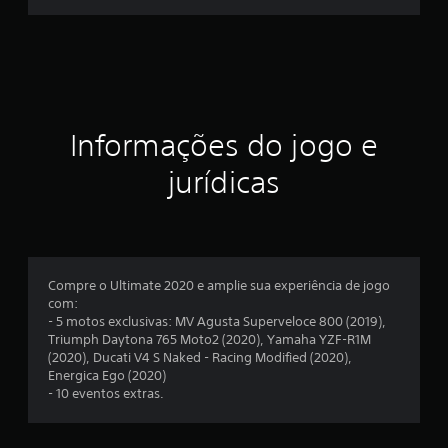
r
e
l
a
Informações do jogo e
e
jurídicas
m
u
m
Compre o Ultimate 2020 e amplie sua experiência de jogo
t
com:
- 5 motos exclusivas: MV Agusta Superveloce 800 (2019),
o
Triumph Daytona 765 Moto2 (2020), Yamaha YZF-R1M
(2020), Ducati V4 S Naked - Racing Modified (2020),
t
Energica Ego (2020)
- 10 eventos extras.
a