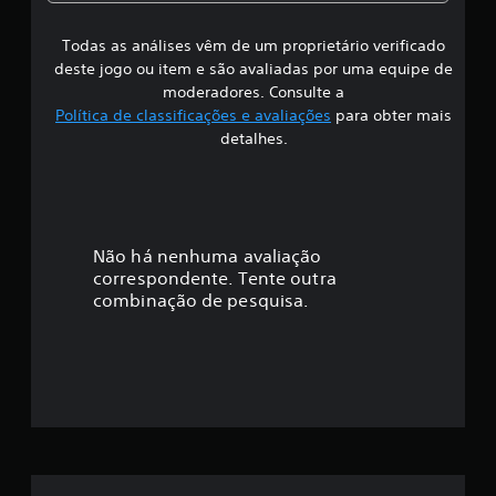
s
Todas as análises vêm de um proprietário verificado
s
deste jogo ou item e são avaliadas por uma equipe de
i
moderadores. Consulte a
Política de classificações e avaliações
para obter mais
f
detalhes.
i
c
a
Não há nenhuma avaliação
correspondente. Tente outra
ç
combinação de pesquisa.
ã
o
m
é