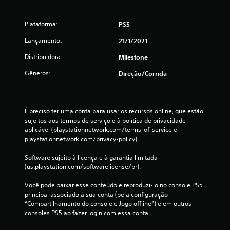
l
d
Plataforma:
PS5
e
Lançamento:
21/1/2021
1
Distribuidora:
Milestone
c
Gêneros:
Direção/corrida
l
a
É preciso ter uma conta para usar os recursos online, que estão 
sujeitos aos termos de serviço e à política de privacidade 
s
aplicável (playstationnetwork.com/terms-of-service e 
playstationnetwork.com/privacy-policy).
s
Software sujeito à licença e à garantia limitada 
(us.playstation.com/softwarelicense/br).
i
Você pode baixar esse conteúdo e reproduzi-lo no console PS5 
f
principal associado à sua conta (pela configuração 
“Compartilhamento do console e Jogo offline”) e em outros 
i
consoles PS5 ao fazer login com essa conta.
c