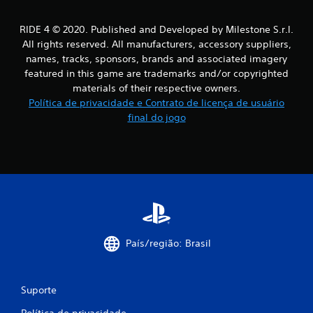
a
RIDE 4 © 2020. Published and Developed by Milestone S.r.l.
ç
All rights reserved. All manufacturers, accessory suppliers,
names, tracks, sponsors, brands and associated imagery
õ
featured in this game are trademarks and/or copyrighted
materials of their respective owners.
e
Política de privacidade e Contrato de licença de usuário
final do jogo
s
País/região: Brasil
Suporte
Política de privacidade