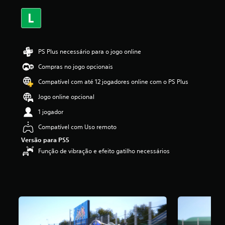
s
,
a
c
l
a
PS Plus necessário para o jogo online
s
Compras no jogo opcionais
s
i
Compatível com até 12 jogadores online com o PS Plus
f
i
Jogo online opcional
c
1 jogador
a
ç
Compatível com Uso remoto
ã
Versão para PS5
o
m
Função de vibração e efeito gatilho necessários
é
d
i
a
f
o
i
d