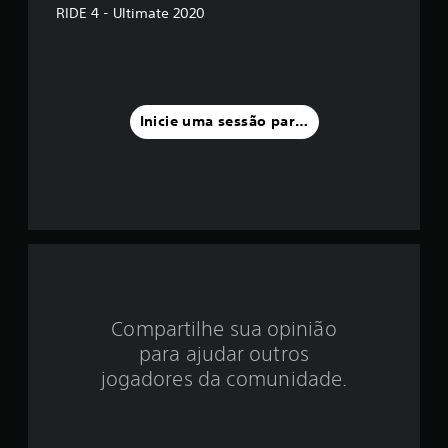
d
RIDE 4 - Ultimate 2020
i
a
f
Inicie uma sessão para classificar
o
i
d
e
1
Compartilhe sua opinião
e
para ajudar outros
s
jogadores da comunidade.
t