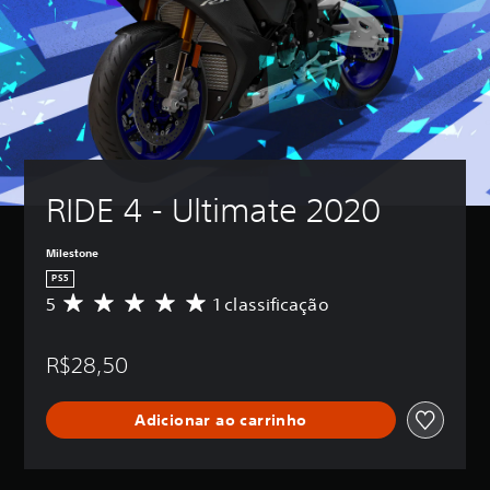
RIDE 4 - Ultimate 2020
Milestone
PS5
5
1 classificação
D
e
5
R$28,50
e
s
t
Adicionar ao carrinho
r
e
l
a