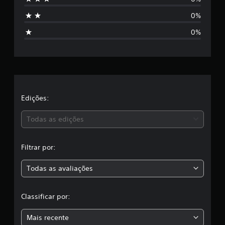
s
s
0%
s
t
i
0%
f
r
i
c
e
a
ç
l
õ
e
a
Edições:
s
s
Todas as edições
,
Filtrar por:
a
Todas as avaliações
c
l
Classificar por:
a
Mais recente