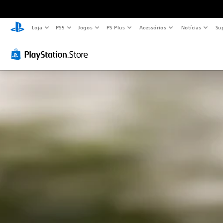
Loja
PS5
Jogos
PS Plus
Acessórios
Notícias
Su