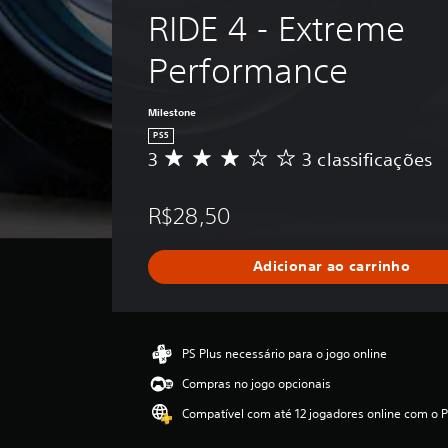
RIDE 4 - Extreme 
Performance
Milestone
PS5
3
3 classificações
D
e
5
R$28,50
e
s
t
Adicionar ao carrinho
r
e
l
a
s
PS Plus necessário para o jogo online
,
Compras no jogo opcionais
a
c
Compatível com até 12 jogadores online com o P
l
a