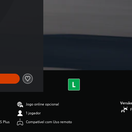
Versão
Jogo online opcional
F
1 jogador
S Plus
Compatível com Uso remoto