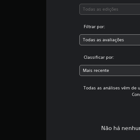
f
Todas as edições
i
c
a
Filtrar por:
ç
õ
e
Todas as avaliações
s
Classificar por:
Mais recente
Todas as análises vêm de u
Con
Não há nenhum