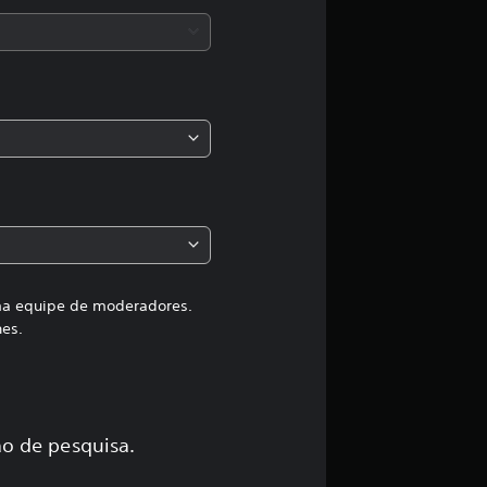
a
s
,
a
c
l
a
uma equipe de moderadores.
hes.
s
s
i
o de pesquisa.