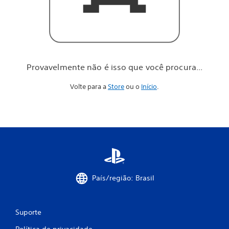
o
c
ê
p
r
o
c
Provavelmente não é isso que você procura...
u
r
Volte para a
Store
ou o
Início
.
a
.
.
.
País/região: Brasil
Suporte
Política de privacidade