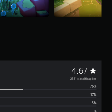
D
4.67
e
2581 classificações
76%
5
17%
e
5%
1%