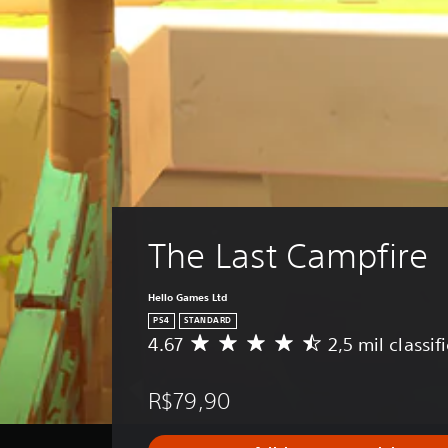
The Last Campfire
Hello Games Ltd
PS4
STANDARD
4.67
2,5 mil classif
D
e
5
R$79,90
e
s
t