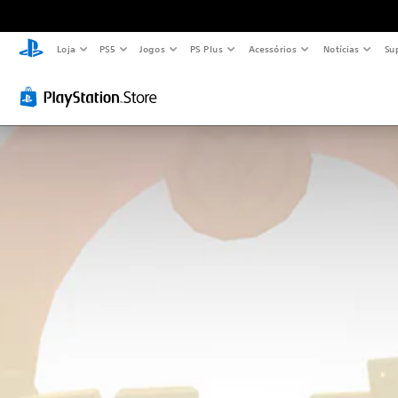
Loja
PS5
Jogos
PS Plus
Acessórios
Notícias
Su