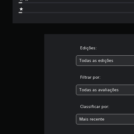
o
t
a
l
d
e
2
,
5
Edições:
m
i
Todas as edições
l
c
l
Filtrar por:
a
s
Todas as avaliações
s
i
f
Classificar por:
i
c
Mais recente
a
ç
õ