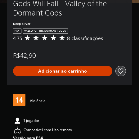
Gods Will Fall - Valley of the 
Dormant Gods
Deep Silver
PS4
VALLEY OF THE DORMANT GODS
4.75
8 classificações
D
e
5
R$42,90
e
s
t
Adicionar ao carrinho
r
e
l
a
s
,
Violência
a
c
l
1 jogador
a
s
Compatível com Uso remoto
s
Versão para PS4
i