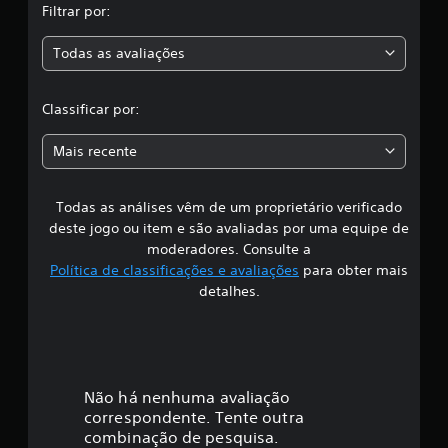
c
Filtrar por:
a
a
ç
Todas as avaliações
õ
c
e
s
l
Classificar por:
a
Mais recente
s
Todas as análises vêm de um proprietário verificado
s
deste jogo ou item e são avaliadas por uma equipe de
i
moderadores. Consulte a
Política de classificações e avaliações
para obter mais
f
detalhes.
i
c
a
Não há nenhuma avaliação
correspondente. Tente outra
ç
combinação de pesquisa.