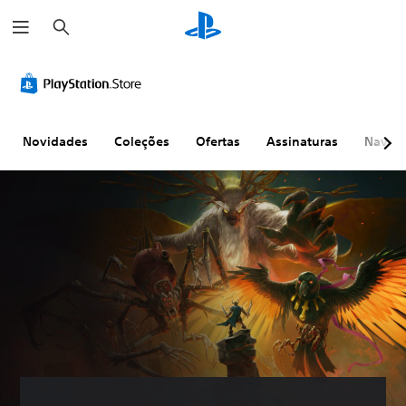
P
e
s
q
u
i
s
a
r
Novidades
Coleções
Ofertas
Assinaturas
Naveg