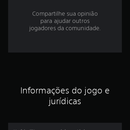
4
Compartilhe sua opinião
.
para ajudar outros
7
jogadores da comunidade.
5
e
s
t
r
Informações do jogo e
e
jurídicas
l
a
s