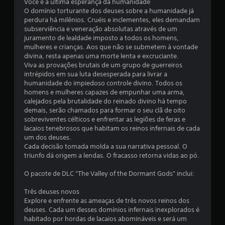
Você é a última esperança da humanidade
e
O domínio torturante dos deuses sobre a humanidade já
perdura há milênios. Cruéis e inclementes, eles demandam
m
subserviência e veneração absolutas através de um
juramento de lealdade imposto a todos os homens,
u
mulheres e crianças. Aos que não se submetem à vontade
divina, resta apenas uma morte lenta e excruciante.
m
Viva as provações brutais de um grupo de guerreiros
intrépidos em sua luta desesperada para livrar a
t
humanidade do impiedoso controle divino. Todos os
homens e mulheres capazes de empunhar uma arma,
o
calejados pela brutalidade do reinado divino há tempo
demais, serão chamados para formar o seu clã de oito
t
sobreviventes célticos e enfrentar as legiões de feras e
lacaios tenebrosos que habitam os reinos infernais de cada
a
um dos deuses.
Cada decisão tomada molda a sua narrativa pessoal. O
l
triunfo dá origem a lendas. O fracasso retorna vidas ao pó.
d
O pacote de DLC "The Valley of the Dormant Gods" inclui:
e
Três deuses novos
Explore e enfrente as ameaças de três novos reinos dos
8
deuses. Cada um desses domínios infernais inexplorados é
habitado por hordas de lacaios abomináveis e será um