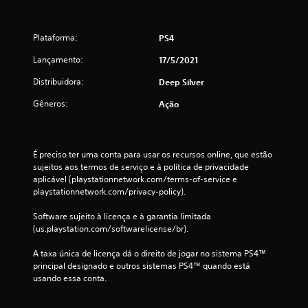
e
s
Plataforma:
PS4
Lançamento:
17/5/2021
Distribuidora:
Deep Silver
Gêneros:
Ação
É preciso ter uma conta para usar os recursos online, que estão 
sujeitos aos termos de serviço e à política de privacidade 
aplicável (playstationnetwork.com/terms-of-service e 
playstationnetwork.com/privacy-policy).
Software sujeito à licença e à garantia limitada 
(us.playstation.com/softwarelicense/br).
A taxa única de licença dá o direito de jogar no sistema PS4™ 
principal designado e outros sistemas PS4™ quando está 
usando essa conta.