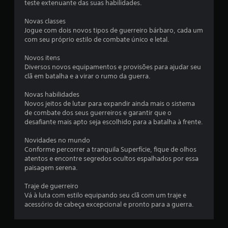
teste extenuante das suas habilidades.
c
Novas classes
l
Jogue com dois novos tipos de guerreiro bárbaro, cada um
com seu próprio estilo de combate único e letal.
a
Novos itens
s
Diversos novos equipamentos e provisões para ajudar seu
clã em batalha e a virar o rumo da guerra.
s
Novas habilidades
i
Novos jeitos de lutar para expandir ainda mais o sistema
de combate dos seus guerreiros e garantir que o
f
desafiante mais apto seja escolhido para a batalha à frente.
i
Novidades no mundo
Conforme percorrer a tranquila Superfície, fique de olhos
c
atentos e encontre segredos ocultos espalhados por essa
paisagem serena.
a
Traje de guerreiro
ç
Vá à luta com estilo equipando seu clã com um traje e
acessório de cabeça excepcional e pronto para a guerra.
õ