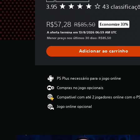
á
o
o
3.95
43 classificaç
D
p
d
p
e
i
e
r
5
d
s
R$57,28
e
R$85,50
Economize 33%
e
Desconto aplicado no preço ori
o
c
e
s
A oferta termina em 13/8/2026 06:59 AM UTC
i
s
r
t
Menor preço nos últimos 30 dias: R$85,50
s
c
r
j
a
e
o
o
Adicionar ao carrinho
c
l
m
g
o
a
t
a
n
s
e
s
d
,
e
m
o
a
PS Plus necessário para o jogo online
g
p
c
s
Compras no jogo opcionais
u
l
o
e
i
a
Compatível com até 2 jogadores online com o PS
s
m
r
s
i
p
r
Jogo online opcional
s
m
r
e
i
p
c
e
f
o
l
i
s
n
c
i
s
h
a
f