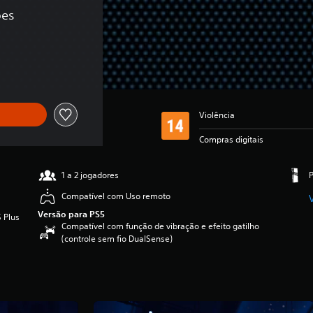
ões
ginal de R$85,50
Violência
Compras digitais
1 a 2 jogadores
Compatível com Uso remoto
Versão para PS5
 Plus
Compatível com função de vibração e efeito gatilho
(controle sem fio DualSense)