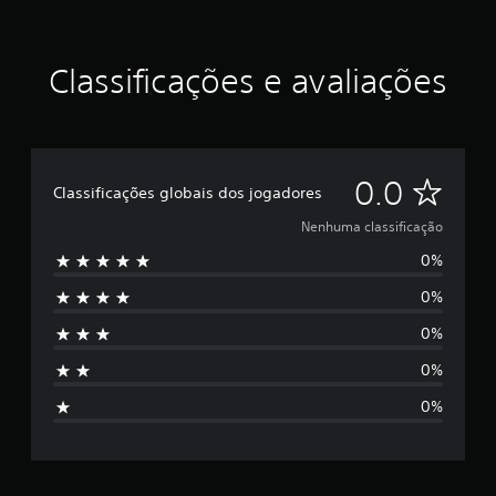
o
Classificações e avaliações
N
0.0
Classificações globais dos jogadores
e
Nenhuma classificação
0%
n
0%
h
0%
u
0%
m
0%
a
c