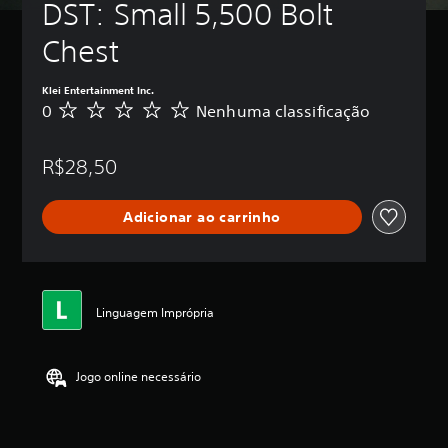
DST: Small 5,500 Bolt 
Chest
Klei Entertainment Inc.
0
Nenhuma classificação
N
e
n
R$28,50
h
u
m
Adicionar ao carrinho
a
c
l
a
s
s
Linguagem Imprópria
i
f
i
Jogo online necessário
c
a
ç
ã