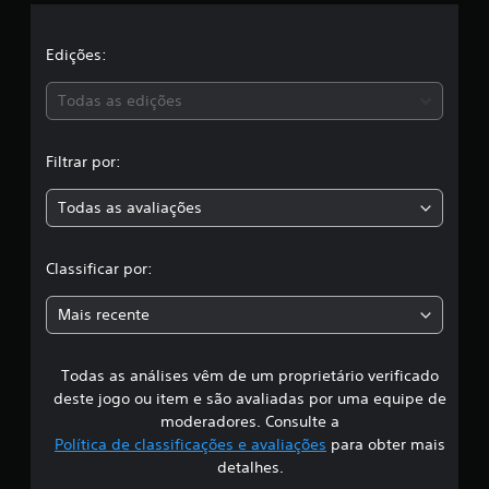
l
a
Edições:
s
Todas as edições
s
Filtrar por:
i
Todas as avaliações
f
i
Classificar por:
c
Mais recente
a
Todas as análises vêm de um proprietário verificado
ç
deste jogo ou item e são avaliadas por uma equipe de
ã
moderadores. Consulte a
Política de classificações e avaliações
para obter mais
o
detalhes.