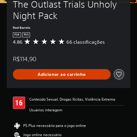
The Outlast Trials Unholy 
Night Pack
Red Barrels
PS4
PS5
4.86
66 classificações
D
e
5
R$114,90
e
s
t
Adicionar ao carrinho
r
e
l
a
s
Conteúdo Sexual, Drogas Ilícitas, Violência Extrema
,
a
Usuários interagem
c
l
a
PS Plus necessário para o jogo online
s
Jogo online necessário
s