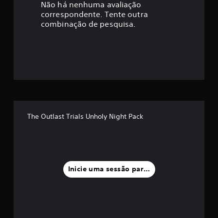
a
Não há nenhuma avaliação
correspondente. Tente outra
ç
combinação de pesquisa.
ã
o
m
é
d
The Outlast Trials Unholy Night Pack
i
a
f
Inicie uma sessão para classificar
o
i