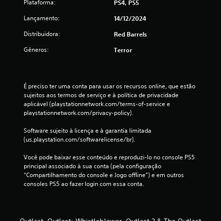
e
Plataforma:
PS4, PS5
6
Lançamento:
14/12/2024
6
Distribuidora:
Red Barrels
Gêneros:
Terror
c
l
É preciso ter uma conta para usar os recursos online, que estão 
a
sujeitos aos termos de serviço e à política de privacidade 
aplicável (playstationnetwork.com/terms-of-service e 
s
playstationnetwork.com/privacy-policy).
s
Software sujeito à licença e à garantia limitada 
(us.playstation.com/softwarelicense/br).
i
Você pode baixar esse conteúdo e reproduzi-lo no console PS5 
f
principal associado à sua conta (pela configuração 
“Compartilhamento do console e Jogo offline”) e em outros 
i
consoles PS5 ao fazer login com essa conta.
c
a
Outlast, Outlast: Whistleblower, Outlast 2 & The Outlast