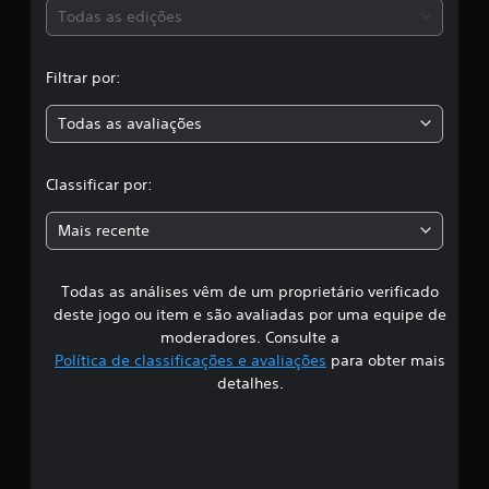
s
Todas as edições
i
c
,
a
Filtrar por:
ç
a
õ
e
Todas as avaliações
c
s
l
Classificar por:
a
Mais recente
s
Todas as análises vêm de um proprietário verificado
s
deste jogo ou item e são avaliadas por uma equipe de
i
moderadores. Consulte a
Política de classificações e avaliações
para obter mais
f
detalhes.
i
c