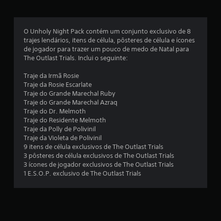
a
s
O Unholy Night Pack contém um conjunto exclusivo de 8
e
trajes lendários, itens de célula, pôsteres de célula e ícones
de jogador para trazer um pouco de medo de Natal para
m
The Outlast Trials. Inclui o seguinte:
u
Traje da Irmã Rosie
Traje da Rosie Escarlate
m
Traje do Grande Marechal Ruby
Traje do Grande Marechal Azraq
t
Traje do Dr. Melmoth
Traje do Residente Melmoth
o
Traje da Polly de Polivinil
Traje da Violeta de Polivinil
t
9 itens de célula exclusivos de The Outlast Trials
3 pôsteres de célula exclusivos de The Outlast Trials
a
3 ícones de jogador exclusivos de The Outlast Trials
1 E.S.O.P. exclusivo de The Outlast Trials
l
d