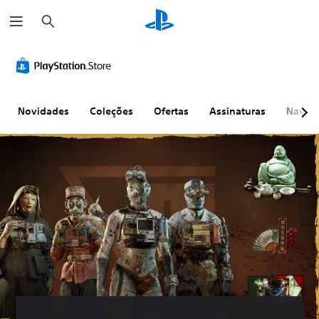
P
e
s
q
u
i
s
a
r
Novidades
Coleções
Ofertas
Assinaturas
Naveg