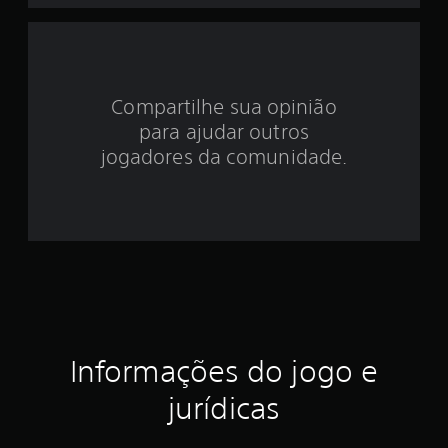
d
e
4
Compartilhe sua opinião
.
para ajudar outros
8
jogadores da comunidade.
6
e
s
t
r
Informações do jogo e
e
jurídicas
l