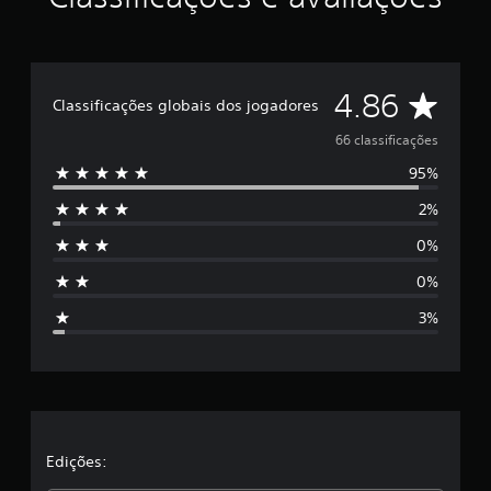
r
e
l
a
D
s
4.86
Classificações globais dos jogadores
e
e
m
66 classificações
u
95%
5
m
t
2%
o
e
t
0%
a
s
l
0%
d
t
e
3%
6
r
6
c
e
l
a
l
s
s
a
Edições:
i
f