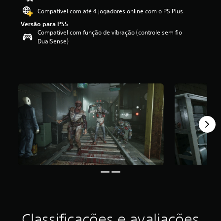
i
Compatível com até 4 jogadores online com o PS Plus
f
Versão para PS5
i
Compatível com função de vibração (controle sem fio
c
DualSense)
a
ç
ã
o
m
é
d
i
a
f
o
i
d
e
4
.
8
6
e
s
Classificações e avaliações
t