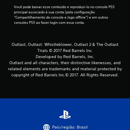
i
Você pode baixar esse conteúdo e reproduzi-lo no console PS5 
principal associado à sua conta (pela configuração 
f
“Compartilhamento do console e Jogo offline”) e em outros 
consoles PS5 ao fazer login com essa conta.
i
c
Outlast, Outlast: Whistleblower, Outlast 2 & The Outlast
a
Trials © 2017 Red Barrels Inc.
Developed by Red Barrels, Inc.
ç
Outlast and all characters, their distinctive likenesses, and
õ
related elements are trademarks and material protected by
copyright of Red Barrels Inc.© 2017. All Rights Reserved.
e
s
País/região: Brasil