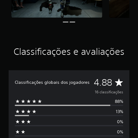
d
e
4
.
8
8
e
s
Classificações e avaliações
t
r
e
l
a
s
D
4.88
Classificações globais dos jogadores
e
m
e
16 classificações
u
m
88%
5
t
o
13%
e
t
0%
a
s
l
0%
d