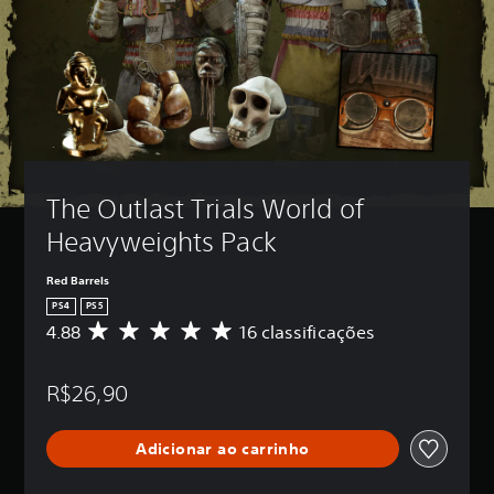
The Outlast Trials World of 
Heavyweights Pack
Red Barrels
PS4
PS5
4.88
16 classificações
D
e
5
R$26,90
e
s
t
Adicionar ao carrinho
r
e
l