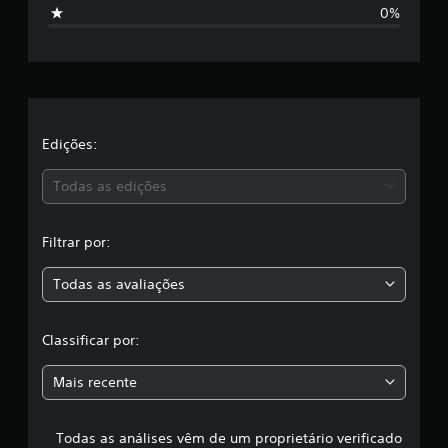
t
e
0%
1
r
6
c
e
l
a
l
s
s
a
Edições:
i
f
s
i
Todas as edições
c
,
a
ç
Filtrar por:
a
õ
e
Todas as avaliações
c
s
l
Classificar por:
a
Mais recente
s
Todas as análises vêm de um proprietário verificado
s