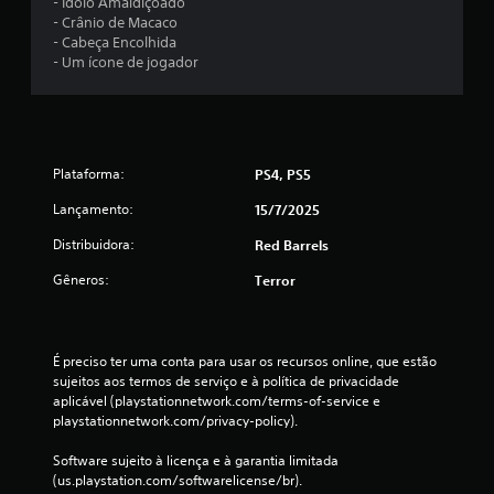
- Ídolo Amaldiçoado
t
- Crânio de Macaco
- Cabeça Encolhida
a
- Um ícone de jogador
l
d
Plataforma:
PS4, PS5
e
Lançamento:
15/7/2025
1
Distribuidora:
Red Barrels
6
Gêneros:
Terror
c
l
É preciso ter uma conta para usar os recursos online, que estão 
sujeitos aos termos de serviço e à política de privacidade 
a
aplicável (playstationnetwork.com/terms-of-service e 
playstationnetwork.com/privacy-policy).
s
Software sujeito à licença e à garantia limitada 
s
(us.playstation.com/softwarelicense/br).