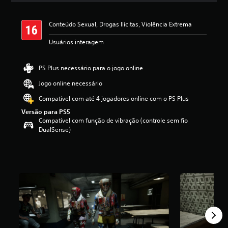
a
s
Conteúdo Sexual, Drogas Ilícitas, Violência Extrema
,
a
Usuários interagem
c
l
a
PS Plus necessário para o jogo online
s
s
Jogo online necessário
i
Compatível com até 4 jogadores online com o PS Plus
f
i
Versão para PS5
c
Compatível com função de vibração (controle sem fio
a
DualSense)
ç
ã
o
m
é
d
i
a
f
o
i