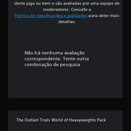
deste jogo ou item e são avaliadas por uma equipe de
i
moderadores. Consulte a
Política de classificações e avaliações
para obter mais
f
detalhes.
i
c
a
Não há nenhuma avaliação
correspondente. Tente outra
ç
combinação de pesquisa.
ã
o
m
é
d
The Outlast Trials World of Heavyweights Pack
i