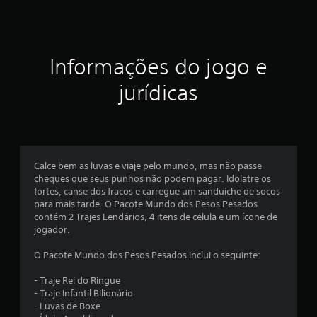
t
r
Informações do jogo e
e
jurídicas
l
a
s
Calce bem as luvas e viaje pelo mundo, mas não passe
e
cheques que seus punhos não podem pagar. Idolatre os
fortes, canse dos fracos e carregue um sanduíche de socos
m
para mais tarde. O Pacote Mundo dos Pesos Pesados ​​
contém 2 Trajes Lendários, 4 itens de célula e um ícone de
u
jogador.
m
O Pacote Mundo dos Pesos Pesados ​​inclui o seguinte:
t
- Traje Rei do Ringue
- Traje Infantil Bilionário
o
- Luvas de Boxe