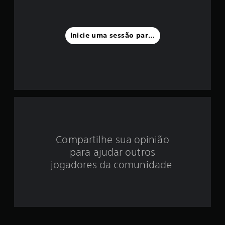
a
f
Inicie uma sessão para classificar
o
i
d
e
4
Compartilhe sua opinião
.
para ajudar outros
8
jogadores da comunidade.
8
e
s